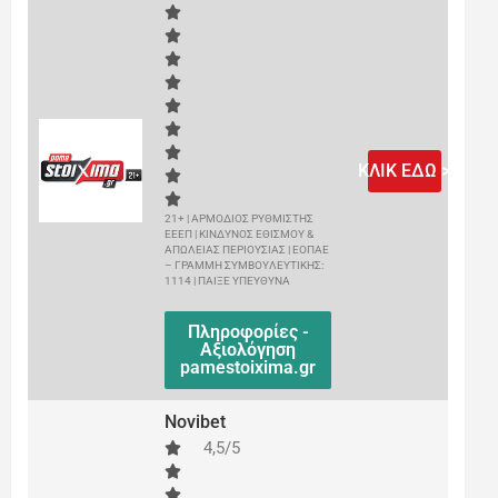
ΚΛΙΚ ΕΔΩ >
21+ | ΑΡΜΟΔΙΟΣ ΡΥΘΜΙΣΤΗΣ
ΕΕΕΠ | ΚΙΝΔΥΝΟΣ ΕΘΙΣΜΟΥ &
ΑΠΩΛΕΙΑΣ ΠΕΡΙΟΥΣΙΑΣ | ΕΟΠΑΕ
– ΓΡΑΜΜΗ ΣΥΜΒΟΥΛΕΥΤΙΚΗΣ:
1114 | ΠΑΙΞΕ ΥΠΕΥΘΥΝΑ
Πληροφορίες -
Αξιολόγηση
pamestoixima.gr
Novibet
4,5/5