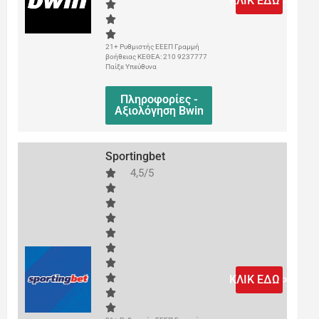
ΚΛΙΚ ΕΔΩ >
21+ Ρυθμιστής ΕΕΕΠ Γραμμή
βοήθειας ΚΕΘΕΑ: 210 9237777
Παίξε Υπεύθυνα
Πληροφορίες -
Αξιολόγηση Bwin
Sportingbet
4,5/5
ΚΛΙΚ ΕΔΩ >