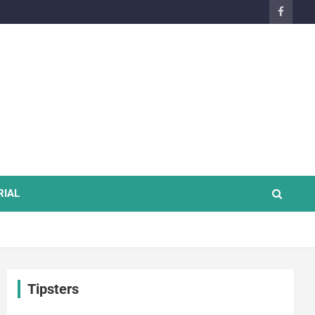
RIAL
Tipsters