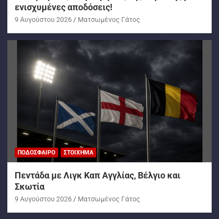
ενισχυμένες αποδόσεις!
9 Αυγούστου 2026
Ματσωμένος Γάτος
ΠΟΔΌΣΦΑΙΡΟ
ΣΤΟΊΧΗΜΑ
Πεντάδα με Λιγκ Καπ Αγγλίας, Βέλγιο και
Σκωτία
9 Αυγούστου 2026
Ματσωμένος Γάτος