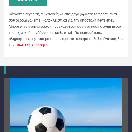
Κάνοντας εγγραφή, συμφωνείς να επεξεργαζόμαστε τα προσωπικά
σου δεδομένα (email) αποκλειστικά για την αποστολή newsletter.
Μπορείς να ανακαλέσεις τη συγκατάθεσή σου ανά πάσα στιγμή μέσω
του σχετικού συνδέσμου σε κάθε email. Για περισσότερες
πληροφορίες σχετικά με το πώς προστατεύουμε τα δεδομένα σου, δες
την
Πολιτική Απορρήτου
.
You may Missed