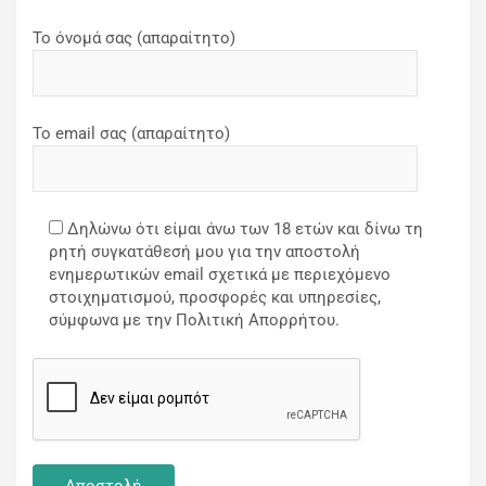
Το όνομά σας (απαραίτητο)
Το email σας (απαραίτητο)
Δηλώνω ότι είμαι άνω των 18 ετών και δίνω τη
ρητή συγκατάθεσή μου για την αποστολή
ενημερωτικών email σχετικά με περιεχόμενο
στοιχηματισμού, προσφορές και υπηρεσίες,
σύμφωνα με την Πολιτική Απορρήτου.