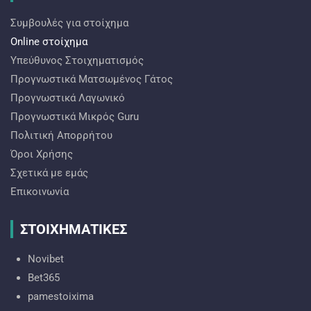
Συμβουλές για στοίχημα
Online στοίχημα
Υπεύθυνος Στοιχηματισμός
Προγνωστικά Ματσωμένος Γάτος
Προγνωστικά Λαγωνικό
Προγνωστικά Mικρός Guru
Πολιτική Απορρήτου
Όροι Χρήσης
Σχετικά με εμάς
Επικοινωνία
ΣΤΟΙΧΗΜΑΤΙΚΕΣ
Novibet
Bet365
pamestoixima