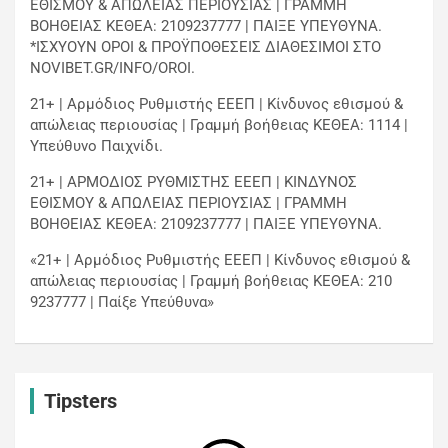
ΕΘΙΣΜΟΥ & ΑΠΩΛΕΙΑΣ ΠΕΡΙΟΥΣΙΑΣ | ΓΡΑΜΜΗ
ΒΟΗΘΕΙΑΣ ΚΕΘΕΑ: 2109237777 | ΠΑΙΞΕ ΥΠΕΥΘΥΝΑ.
*ΙΣΧΥΟΥΝ ΟΡΟΙ & ΠΡΟΫΠΟΘΕΣΕΙΣ ΔΙΑΘΕΣΙΜΟΙ ΣΤΟ
NOVIBET.GR/INFO/OROI.
21+ | Αρμόδιος Ρυθμιστής ΕΕΕΠ | Κίνδυνος εθισμού &
απώλειας περιουσίας | Γραμμή βοήθειας ΚΕΘΕΑ: 1114 |
Υπεύθυνο Παιχνίδι.
21+ | ΑΡΜΟΔΙΟΣ ΡΥΘΜΙΣΤΗΣ ΕΕΕΠ | ΚΙΝΔΥΝΟΣ
ΕΘΙΣΜΟΥ & ΑΠΩΛΕΙΑΣ ΠΕΡΙΟΥΣΙΑΣ | ΓΡΑΜΜΗ
ΒΟΗΘΕΙΑΣ ΚΕΘΕΑ: 2109237777 | ΠΑΙΞΕ ΥΠΕΥΘΥΝΑ.
«21+ | Αρμόδιος Ρυθμιστής ΕΕΕΠ | Κίνδυνος εθισμού &
απώλειας περιουσίας | Γραμμή βοήθειας ΚΕΘΕΑ: 210
9237777 | Παίξε Υπεύθυνα»
Tipsters