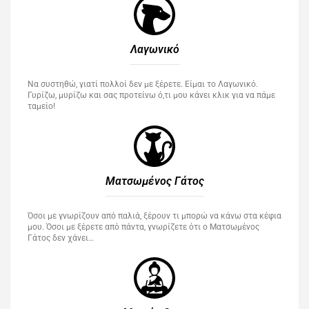
Λαγωνικό
Να συστηθώ, γιατί πολλοί δεν με ξέρετε. Είμαι το Λαγωνικό.
Γυρίζω, μυρίζω και σας προτείνω ό,τι μου κάνει κλικ για να πάμε
ταμείο!
Ματσωμένος Γάτος​
Όσοι με γνωρίζουν από παλιά, ξέρουν τι μπορώ να κάνω στα κέφια
μου. Όσοι με ξέρετε από πάντα, γνωρίζετε ότι ο Ματσωμένος
Γάτος δεν χάνει…