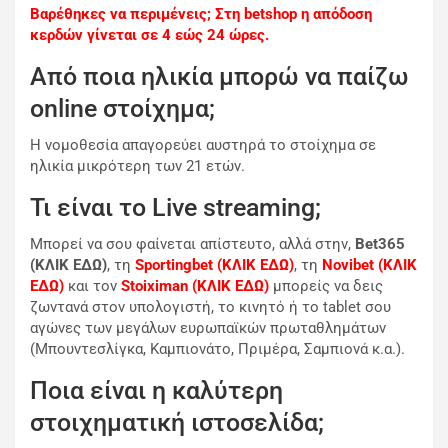
Βαρέθηκες να περιμένεις; Στη betshop η απόδοση
κερδών γίνεται σε 4 εώς 24 ώρες.
Από ποια ηλικία μπορώ να παίζω
online στοίχημα;
Η νομοθεσία απαγορεύει αυστηρά το στοίχημα σε
ηλικία μικρότερη των 21 ετών.
Τι είναι το Live streaming;
Μπορεί να σου φαίνεται απίστευτο, αλλά στην,
Bet365
(ΚΛΙΚ ΕΔΩ)
, τη
Sportingbet (ΚΛΙΚ ΕΔΩ)
, τη
Novibet (ΚΛΙΚ
ΕΔΩ)
και τον
Stoiximan (ΚΛΙΚ ΕΔΩ)
μπορείς να δεις
ζωντανά στον υπολογιστή, το κινητό ή το tablet σου
αγώνες των μεγάλων ευρωπαϊκών πρωταθλημάτων
(Μπουντεσλίγκα, Καμπιονάτο, Πριμέρα, Σαμπιονά κ.α.).
Ποια είναι η καλύτερη
στοιχηματική ιστοσελίδα;