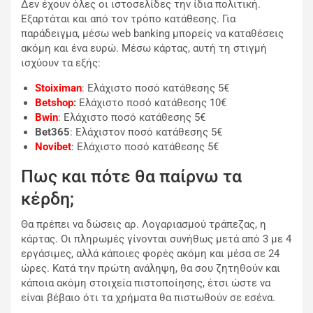
Δεν έχουν όλες οι ιστοσελίδες την ίδια πολιτική.
Εξαρτάται και από τον τρόπο κατάθεσης. Για
παράδειγμα, μέσω web banking μπορείς να καταθέσεις
ακόμη και ένα ευρώ. Μέσω κάρτας, αυτή τη στιγμή
ισχύουν τα εξής:
Stoiximan
: Ελάχιστο ποσό κατάθεσης 5€
Betshop
:
Ελάχιστο ποσό κατάθεσης 10€
Bwin
: Ελάχιστο ποσό κατάθεσης 5€
Bet365
: Ελάχιστον ποσό κατάθεσης 5€
Novibet
: Ελάχιστο ποσό κατάθεσης 5€
Πως και πότε θα παίρνω τα
κέρδη;
Θα πρέπει να δώσεις αρ. Λογαριασμού τράπεζας, η
κάρτας. Οι πληρωμές γίνονται συνήθως μετά από 3 με 4
εργάσιμες, αλλά κάποιες φορές ακόμη και μέσα σε 24
ώρες. Κατά την πρώτη ανάληψη, θα σου ζητηθούν και
κάποια ακόμη στοιχεία πιστοποίησης, έτσι ώστε να
είναι βέβαιο ότι τα χρήματα θα πιστωθούν σε εσένα.