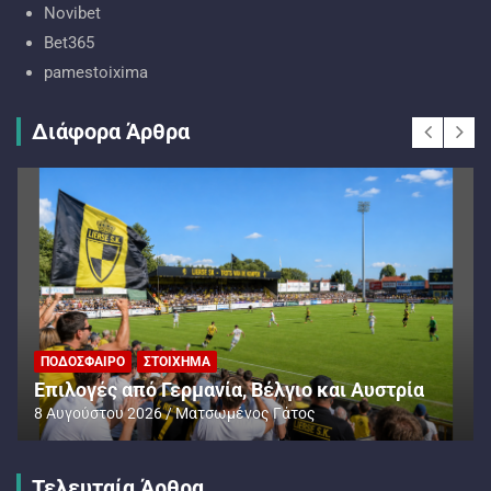
Novibet
Bet365
pamestoixima
Διάφορα Άρθρα
ΠΟΔΌΣΦΑΙΡΟ
ΣΤΟΊΧΗΜΑ
Επιλογές από Γερμανία, Βέλγιο και Αυστρία
8 Αυγούστου 2026
Ματσωμένος Γάτος
Τελευταία Άρθρα