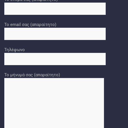
Το email σας (απαραίτητο)
Τηλέφωνο
Το μήνυμά σας (απαραίτητο)