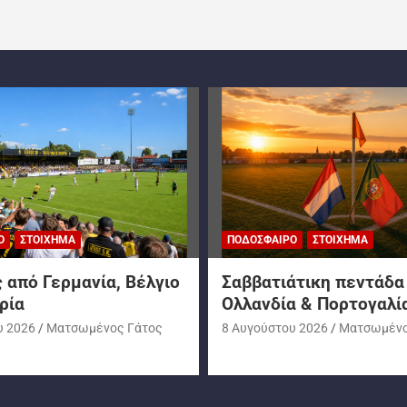
Ο
ΣΤΟΊΧΗΜΑ
ΠΟΔΌΣΦΑΙΡΟ
ΣΤΟΊΧΗΜΑ
 από Γερμανία, Βέλγιο
Σαββατιάτικη πεντάδα
ρία
Ολλανδία & Πορτογαλί
υ 2026
Ματσωμένος Γάτος
8 Αυγούστου 2026
Ματσωμένο