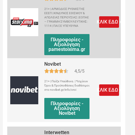
21+ | ΑΡΜΟΔΙΟΣ ΡΥΘΜΙΣΤΗΣ
ΕΕΕΠ | ΚΙΝΔΥΝΟΣ ΕΘΙΣΜΟΥ &
ΑΠΩΛΕΙΑΣ ΠΕΡΙΟΥΣΙΑΣ | ΕΟΠΑΕ
ΚΛΙΚ ΕΔΩ >
– ΓΡΑΜΜΗ ΣΥΜΒΟΥΛΕΥΤΙΚΗΣ:
1114 | ΠΑΙΞΕ ΥΠΕΥΘΥΝΑ
Πληροφορίες -
Αξιολόγηση
pamestoixima.gr
Novibet
4,5/5
21+ | Παίξε Υπεύθυνα. | *Ισχύουν
Όροι & Προϋποθέσεις διαθέσιμοι
ΚΛΙΚ ΕΔΩ >
στο novibet.gr/info/oroi
Πληροφορίες -
Αξιολόγηση
Novibet
Interwetten