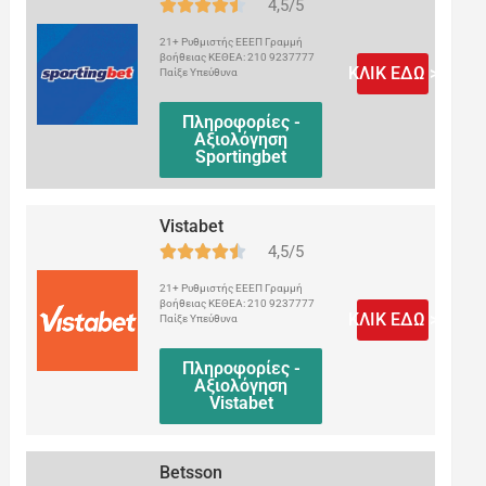
4,5/5
21+ Ρυθμιστής ΕΕΕΠ Γραμμή
βοήθειας ΚΕΘΕΑ: 210 9237777
ΚΛΙΚ ΕΔΩ >
Παίξε Υπεύθυνα
Πληροφορίες -
Αξιολόγηση
Sportingbet
Vistabet
4,5/5
21+ Ρυθμιστής ΕΕΕΠ Γραμμή
βοήθειας ΚΕΘΕΑ: 210 9237777
ΚΛΙΚ ΕΔΩ >
Παίξε Υπεύθυνα
Πληροφορίες -
Αξιολόγηση
Vistabet
Betsson