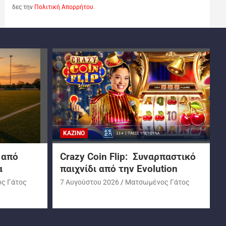
δες την
Πολιτική Απορρήτου
.
ΚΑΖΊΝΟ
 από
Crazy Coin Flip: Συναρπαστικό
α
παιχνίδι από την Evolution
ς Γάτος
7 Αυγούστου 2026
Ματσωμένος Γάτος