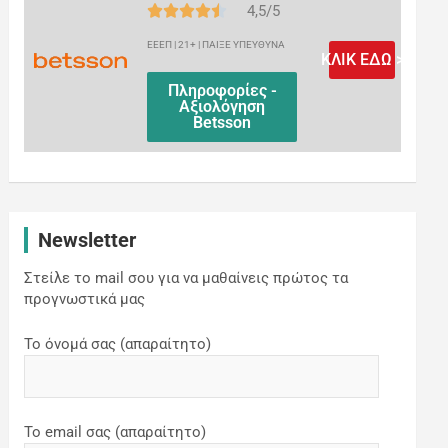
4,5/5
ΕΕΕΠ | 21+ | ΠΑΙΞΕ ΥΠΕΥΘΥΝΑ
ΚΛΙΚ ΕΔΩ >
Πληροφορίες -
Αξιολόγηση
Betsson
Newsletter
Στείλε το mail σου για να μαθαίνεις πρώτος τα
προγνωστικά μας
Το όνομά σας (απαραίτητο)
Το email σας (απαραίτητο)