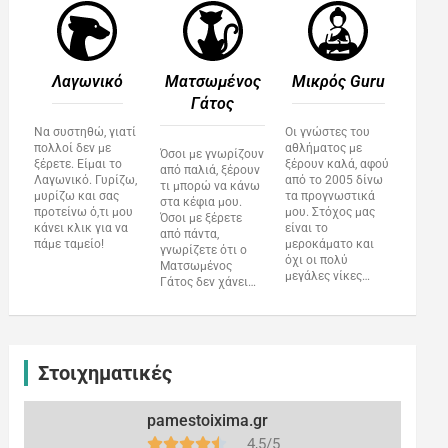
Λαγωνικό
Ματσωμένος
Μικρός Guru​
Γάτος​
Να συστηθώ, γιατί
Οι γνώστες του
πολλοί δεν με
αθλήματος με
Όσοι με γνωρίζουν
ξέρετε. Είμαι το
ξέρουν καλά, αφού
από παλιά, ξέρουν
Λαγωνικό. Γυρίζω,
από το 2005 δίνω
τι μπορώ να κάνω
μυρίζω και σας
τα προγνωστικά
στα κέφια μου.
προτείνω ό,τι μου
μου. Στόχος μας
Όσοι με ξέρετε
κάνει κλικ για να
είναι το
από πάντα,
πάμε ταμείο!
μεροκάματο και
γνωρίζετε ότι ο
όχι οι πολύ
Ματσωμένος
μεγάλες νίκες…
Γάτος δεν χάνει…
Στοιχηματικές
pamestoixima.gr
4,5/5