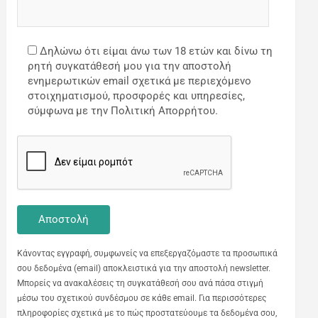
Δηλώνω ότι είμαι άνω των 18 ετών και δίνω τη
ρητή συγκατάθεσή μου για την αποστολή
ενημερωτικών email σχετικά με περιεχόμενο
στοιχηματισμού, προσφορές και υπηρεσίες,
σύμφωνα με την Πολιτική Απορρήτου.
Κάνοντας εγγραφή, συμφωνείς να επεξεργαζόμαστε τα προσωπικά
σου δεδομένα (email) αποκλειστικά για την αποστολή newsletter.
Μπορείς να ανακαλέσεις τη συγκατάθεσή σου ανά πάσα στιγμή
μέσω του σχετικού συνδέσμου σε κάθε email. Για περισσότερες
πληροφορίες σχετικά με το πώς προστατεύουμε τα δεδομένα σου,