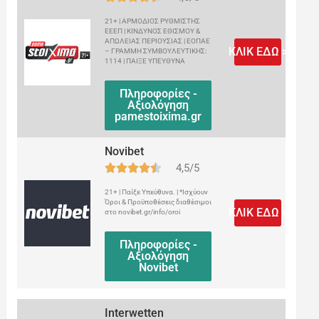
21+ | ΑΡΜΟΔΙΟΣ ΡΥΘΜΙΣΤΗΣ
ΕΕΕΠ | ΚΙΝΔΥΝΟΣ ΕΘΙΣΜΟΥ &
ΑΠΩΛΕΙΑΣ ΠΕΡΙΟΥΣΙΑΣ | ΕΟΠΑΕ
ΚΛΙΚ ΕΔΩ >
– ΓΡΑΜΜΗ ΣΥΜΒΟΥΛΕΥΤΙΚΗΣ:
1114 | ΠΑΙΞΕ ΥΠΕΥΘΥΝΑ
Πληροφορίες -
Αξιολόγηση
pamestoixima.gr
Novibet
4,5/5
21+ | Παίξε Υπεύθυνα. | *Ισχύουν
Όροι & Προϋποθέσεις διαθέσιμοι
ΚΛΙΚ ΕΔΩ >
στο novibet.gr/info/oroi
Πληροφορίες -
Αξιολόγηση
Novibet
Interwetten