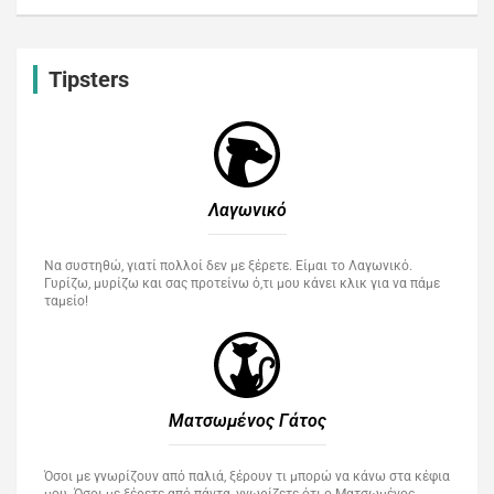
Tipsters
Λαγωνικό
Να συστηθώ, γιατί πολλοί δεν με ξέρετε. Είμαι το Λαγωνικό.
Γυρίζω, μυρίζω και σας προτείνω ό,τι μου κάνει κλικ για να πάμε
ταμείο!
Ματσωμένος Γάτος​
Όσοι με γνωρίζουν από παλιά, ξέρουν τι μπορώ να κάνω στα κέφια
μου. Όσοι με ξέρετε από πάντα, γνωρίζετε ότι ο Ματσωμένος