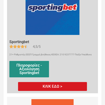
Sportingbet
4,5/5
21+ Ρυθμιστής ΕΕΕΠ Γραμμή βοήθειας ΚΕΘΕΑ: 210 9237777 Παίξε Υπεύθυνα
Πληροφορίες -
Αξιολόγηση
Sportingbet
ΚΛΙΚ ΕΔΩ >