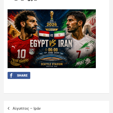
Αίγυπτος – Ιράν