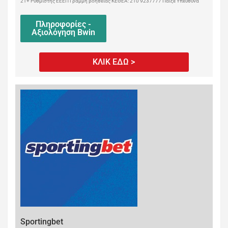
21+ Ρυθμιστής ΕΕΕΠ Γραμμή βοήθειας ΚΕΘΕΑ: 210 9237777 Παίξε Υπεύθυνα
Πληροφορίες -
Αξιολόγηση Bwin
ΚΛΙΚ ΕΔΩ >
Sportingbet