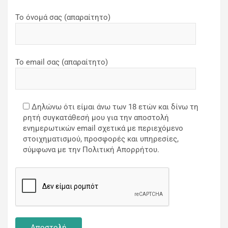
Το όνομά σας (απαραίτητο)
Το email σας (απαραίτητο)
Δηλώνω ότι είμαι άνω των 18 ετών και δίνω τη
ρητή συγκατάθεσή μου για την αποστολή
ενημερωτικών email σχετικά με περιεχόμενο
στοιχηματισμού, προσφορές και υπηρεσίες,
σύμφωνα με την Πολιτική Απορρήτου.