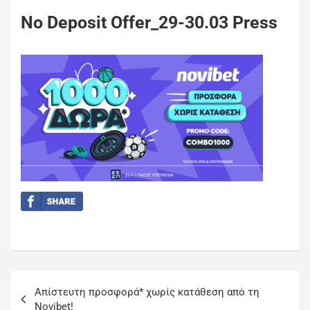
No Deposit Offer_29-30.03 Press
Απίστευτη προσφορά* χωρίς κατάθεση από τη
Novibet!