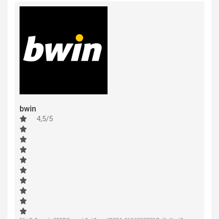
bwin
4,5/5