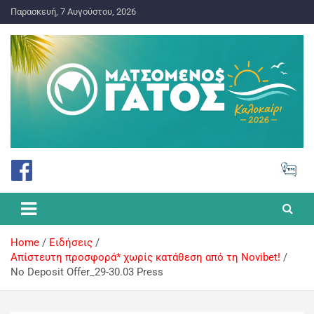
Παρασκευή, 7 Αυγούστου, 2026
ΠΡΟΓΝΩΣΤΙΚΑ ΓΙΑ ΤΟ ΣΤΟΙΧΗΜΑ
Ματσωμένος Γάτος – Όλα για
το Στοίχημα
Home
Ειδήσεις
Απίστευτη προσφορά* χωρίς κατάθεση από τη Novibet!
No Deposit Offer_29-30.03 Press