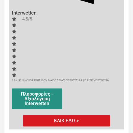
Interwetten
4,5/5
21+ | ΚΙΝΔΥΝΟΣ ΕΘΙΣΜΟΥ & ΑΠΩΛΕΙΑΣ ΠΕΡΙΟΥΣΙΑΣ | ΠΑΙΞΕ ΥΠΕΥΘΥΝΑ
Πληροφορίες -
Αξιολόγηση
Interwetten
ΚΛΙΚ ΕΔΩ >