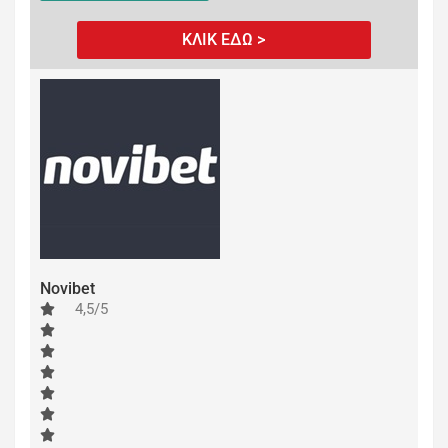
ΚΛΙΚ ΕΔΩ >
Novibet
4,5/5