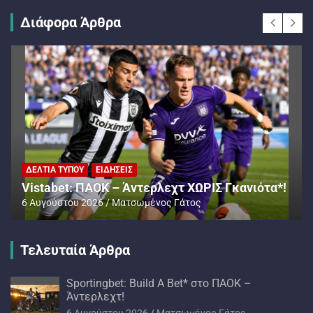
Διάφορα Άρθρα
ΔΕΛΤΊΑ ΤΎΠΟΥ
ΕΙΔΉΣΕΙΣ
Vistabet: ΠΑΟΚ – Άντερλεχτ ΧΩΡΙΣ Γκανιότα*!
6 Αυγούστου 2026
Ματσωμένος Γάτος
Τελευταία Άρθρα
Sportingbet: Build A Bet* στο ΠΑΟΚ –
Άντερλεχτ!