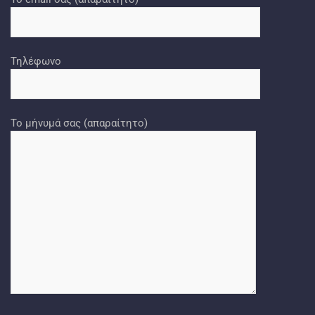
Τηλέφωνο
Το μήνυμά σας (απαραίτητο)