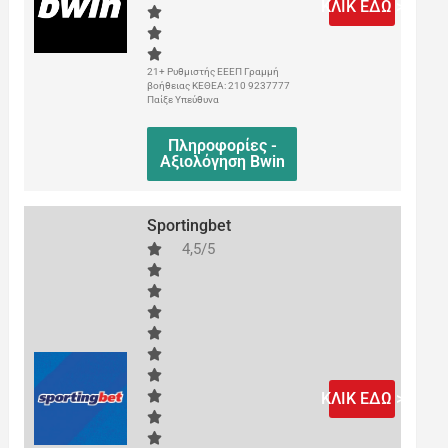
ΚΛΙΚ ΕΔΩ >
21+ Ρυθμιστής ΕΕΕΠ Γραμμή
βοήθειας ΚΕΘΕΑ: 210 9237777
Παίξε Υπεύθυνα
Πληροφορίες -
Αξιολόγηση Bwin
Sportingbet
4,5/5
ΚΛΙΚ ΕΔΩ >