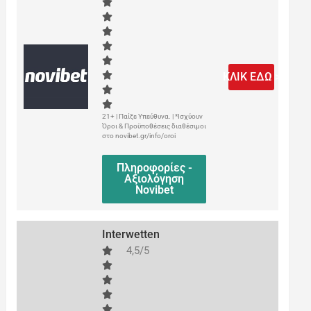
ΚΛΙΚ ΕΔΩ >
21+ | Παίξε Υπεύθυνα. | *Ισχύουν
Όροι & Προϋποθέσεις διαθέσιμοι
στο novibet.gr/info/oroi
Πληροφορίες -
Αξιολόγηση
Novibet
Interwetten
4,5/5