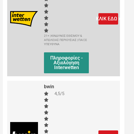
ΚΛΙΚ ΕΔΩ >
21+ | ΚΙΝΔΥΝΟΣ ΕΘΙΣΜΟΥ &
ΑΠΩΛΕΙΑΣ ΠΕΡΙΟΥΣΙΑΣ | ΠΑΙΞΕ
ΥΠΕΥΘΥΝΑ
Πληροφορίες -
Αξιολόγηση
Interwetten
bwin
4,5/5