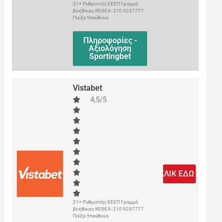
21+ Ρυθμιστής ΕΕΕΠ Γραμμή
βοήθειας ΚΕΘΕΑ: 210 9237777
Παίξε Υπεύθυνα
Πληροφορίες -
Αξιολόγηση
Sportingbet
Vistabet
4,5/5
ΚΛΙΚ ΕΔΩ >
21+ Ρυθμιστής ΕΕΕΠ Γραμμή
βοήθειας ΚΕΘΕΑ: 210 9237777
Παίξε Υπεύθυνα