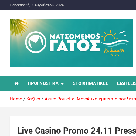
Παρασκευή, 7 Αυγούστου, 2026
ΠΡΟΓΝΩΣΤΙΚΑ ΓΙΑ ΤΟ ΣΤΟΙΧΗΜΑ
Ματσωμένος Γάτος –
ΠΡΟΓΝΩΣΤΙΚΑ
ΣΤΟΙΧΗΜΑΤΙΚΕΣ
ΕΙΔΗΣΕΙ
Όλα για το Στοίχημα
Home
Καζίνο
Azure Roulette: Μοναδική εμπειρία ρουλέτ
Live Casino Promo 24.11 Pres