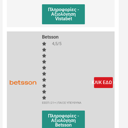
Πληροφορίες -
Αξιολόγηση
Vistabet
Betsson
4,5/5
ΚΛΙΚ ΕΔΩ >
ΕΕΕΠ | 21+ | ΠΑΙΞΕ ΥΠΕΥΘΥΝΑ
Πληροφορίες -
Αξιολόγηση
Betsson