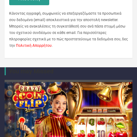
Κάνοντας εγγραφή, συμφωνείς να επεξεργαζόμαστε τα προσωπικά
σου δεδομένα (email) αποκλειστικά για την αποστολή newsletter.
Μπορείς να ανακαλέσεις τη συγκατάθεσή σου ανά πάσα στιγμή μέσω
του σχετικού συνδέσμου σε κάθε email. Για περισσότερες
πληροφορίες σχετικά με το πώς προστατεύουμε τα δεδομένα σου, δες
την
Πολιτική Απορρήτου
.
You may Missed