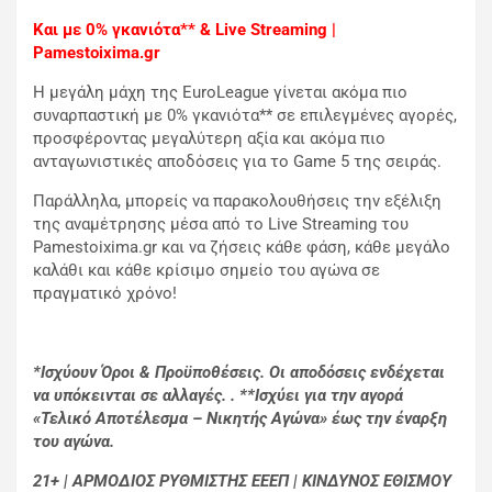
Και
με
0% γκανιότα
** & Live Streaming |
Pamestoixima.gr
Η μεγάλη μάχη της EuroLeague γίνεται ακόμα πιο
συναρπαστική με 0% γκανιότα** σε επιλεγμένες αγορές,
προσφέροντας μεγαλύτερη αξία και ακόμα πιο
ανταγωνιστικές αποδόσεις για το Game 5 της σειράς.
Παράλληλα, μπορείς να παρακολουθήσεις την εξέλιξη
της αναμέτρησης μέσα από το Live Streaming του
Pamestoixima.gr και να ζήσεις κάθε φάση, κάθε μεγάλο
καλάθι και κάθε κρίσιμο σημείο του αγώνα σε
πραγματικό χρόνο!
*Ισχύουν Όροι & Προϋποθέσεις. Οι αποδόσεις ενδέχεται
να υπόκεινται σε αλλαγές. . **Ισχύει για την αγορά
«Τελικό Αποτέλεσμα – Νικητής Αγώνα» έως την έναρξη
του αγώνα.
21+ | ΑΡΜΟΔΙΟΣ ΡΥΘΜΙΣΤΗΣ ΕΕΕΠ | ΚΙΝΔΥΝΟΣ ΕΘΙΣΜΟΥ