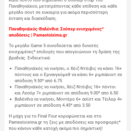
κάθε πόντο που σημειώνει ο σούπερ σταρ του
Παναθηναϊκού, μετατρέποντας κάθε επίθεση και κάθε
μεγάλο σουτ σε ευκαιρία για ακόμα περισσότερη
ένταση και διασκέδαση.
Παναθηναϊκός-Βαλένθια: Σούπερ ενισχυμένες*
αποδόσεις | Pamestoixima.gr
Το μεγάλο Game 5 συνοδεύεται από δυνατές
ενισχυμένες* επιλογές που απογειώνουν τη δράση της
βραδιάς. Ενδεικτικά:
Παναθηναϊκός να νικήσει, ο Χέιζ-Ντέιβις να κάνει 16+
πόντους και ο Ερνανγκόμεθ να κάνει 6+ ριμπάουντ σε
απόδοση 9.50* από 6.75
Παναθηναϊκός να νικήσει, Χέιζ-Ντέιβις 16+ πόντοι
και Λεσόρ 7+ ριμπάουντ σε απόδοση 9.00* από 6.50
Βαλένθια να νικήσει, Μοντέρο 6+ ασίστ και Τέιλορ 4+
ριμπάουντ σε απόδοση 4.45* από 3.50
Η μάχη για το Final Four κορυφώνεται και στο
Pamestoixima.gr τη ζεις με αποδόσεις και προσφορές*
που κάνουν κάθε κατοχή ακόμα πιο σημαντική!