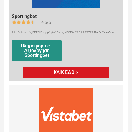
Sportingbet
4,5/5
21+ Ρυθμιστής ΕΕΕΠ Γραμμή βοήθειας ΚΕΘΕΑ: 210 9237777 Παίξε Υπεύθυνα
Πληροφορίες -
Αξιολόγηση
Sportingbet
ΚΛΙΚ ΕΔΩ >