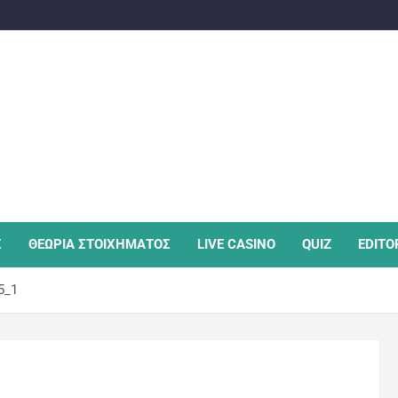
Σ
ΘΕΩΡΙΑ ΣΤΟΙΧΗΜΑΤΟΣ
LIVE CASINO
QUIZ
EDITO
5_1