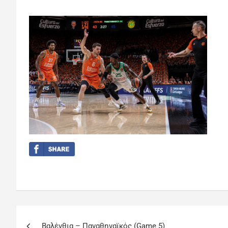
Βαλένθια – Παναθηναϊκός (Game 5)