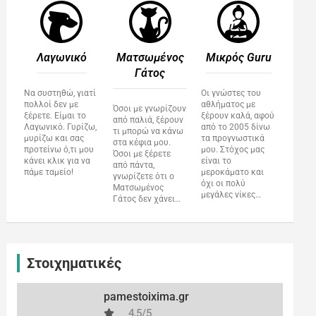
Λαγωνικό
Ματσωμένος
Μικρός Guru​
Γάτος​
Να συστηθώ, γιατί
Οι γνώστες του
πολλοί δεν με
αθλήματος με
Όσοι με γνωρίζουν
ξέρετε. Είμαι το
ξέρουν καλά, αφού
από παλιά, ξέρουν
Λαγωνικό. Γυρίζω,
από το 2005 δίνω
τι μπορώ να κάνω
μυρίζω και σας
τα προγνωστικά
στα κέφια μου.
προτείνω ό,τι μου
μου. Στόχος μας
Όσοι με ξέρετε
κάνει κλικ για να
είναι το
από πάντα,
πάμε ταμείο!
μεροκάματο και
γνωρίζετε ότι ο
όχι οι πολύ
Ματσωμένος
μεγάλες νίκες…
Γάτος δεν χάνει…
Στοιχηματικές
pamestoixima.gr
4,5/5