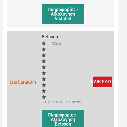
Πληροφορίες -
Αξιολόγηση
Vistabet
Betsson
4,5/5
ΚΛΙΚ ΕΔΩ >
ΕΕΕΠ | 21+ | ΠΑΙΞΕ ΥΠΕΥΘΥΝΑ
Πληροφορίες -
Αξιολόγηση
Betsson