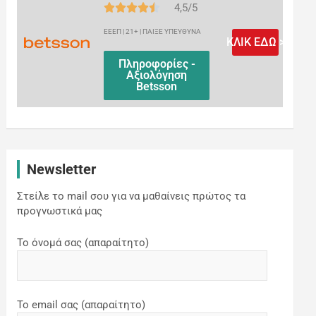
4,5/5
ΕΕΕΠ | 21+ | ΠΑΙΞΕ ΥΠΕΥΘΥΝΑ
ΚΛΙΚ ΕΔΩ >
Πληροφορίες -
Αξιολόγηση
Betsson
Newsletter
Στείλε το mail σου για να μαθαίνεις πρώτος τα
προγνωστικά μας
Το όνομά σας (απαραίτητο)
Το email σας (απαραίτητο)