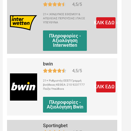
4,5/5
21+ | ΚΙΝΔΥΝΟΣ ΕΘΙΣΜΟΥ &
ΑΠΩΛΕΙΑΣ ΠΕΡΙΟΥΣΙΑΣ | ΠΑΙΞΕ
ΚΛΙΚ ΕΔΩ >
ΥΠΕΥΘΥΝΑ
Πληροφορίες -
Αξιολόγηση
Interwetten
bwin
4,5/5
21+ Ρυθμιστής ΕΕΕΠ Γραμμή
βοήθειας ΚΕΘΕΑ: 210 9237777
ΚΛΙΚ ΕΔΩ >
Παίξε Υπεύθυνα
Πληροφορίες -
Αξιολόγηση Bwin
Sportingbet