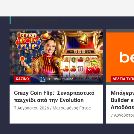
You may Missed
ΚΑΖΊΝΟ
ΔΕΛΤΊΑ ΤΎΠ
Crazy Coin Flip: Συναρπαστικό
Μπάγερν 
παιχνίδι από την Evolution
Builder 
Αποδόσε
7 Αυγούστου 2026
Ματσωμένος Γάτος
7 Αυγούστο