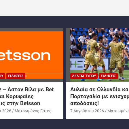
ΟΥ
ΕΙΔΉΣΕΙΣ
ΔΕΛΤΊΑ ΤΎΠΟΥ
ΕΙΔΉΣΕΙΣ
– Άστον Βίλα με Bet
Αυλαία σε Ολλανδία κα
και Κορυφαίες
Πορτογαλία με ενισχυ
ις στην Betsson
αποδόσεις!
υ 2026
Ματσωμένος Γάτος
7 Αυγούστου 2026
Ματσωμένο