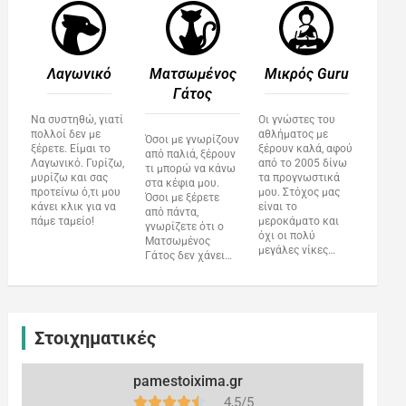
Λαγωνικό
Ματσωμένος
Μικρός Guru​
Γάτος​
Να συστηθώ, γιατί
Οι γνώστες του
πολλοί δεν με
αθλήματος με
Όσοι με γνωρίζουν
ξέρετε. Είμαι το
ξέρουν καλά, αφού
από παλιά, ξέρουν
Λαγωνικό. Γυρίζω,
από το 2005 δίνω
τι μπορώ να κάνω
μυρίζω και σας
τα προγνωστικά
στα κέφια μου.
προτείνω ό,τι μου
μου. Στόχος μας
Όσοι με ξέρετε
κάνει κλικ για να
είναι το
από πάντα,
πάμε ταμείο!
μεροκάματο και
γνωρίζετε ότι ο
όχι οι πολύ
Ματσωμένος
μεγάλες νίκες…
Γάτος δεν χάνει…
Στοιχηματικές
pamestoixima.gr
4,5/5