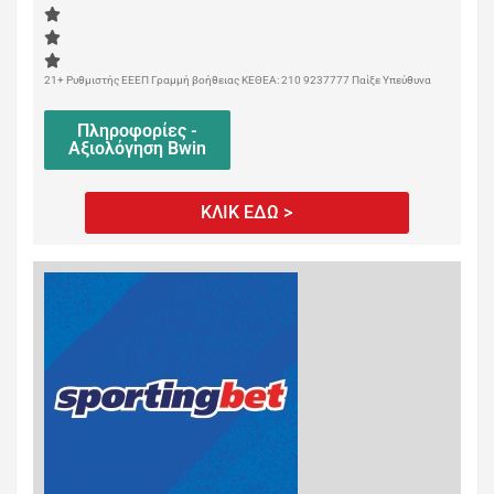
21+ Ρυθμιστής ΕΕΕΠ Γραμμή βοήθειας ΚΕΘΕΑ: 210 9237777 Παίξε Υπεύθυνα
Πληροφορίες -
Αξιολόγηση Bwin
ΚΛΙΚ ΕΔΩ >