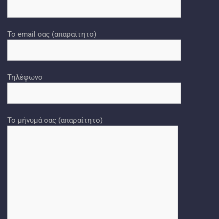
Το email σας (απαραίτητο)
Τηλέφωνο
Το μήνυμά σας (απαραίτητο)