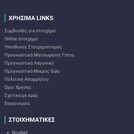
ΧΡΗΣΙΜΑ LINKS
Συμβουλές για στοίχημα
Online στοίχημα
Υπεύθυνος Στοιχηματισμός
Προγνωστικά Ματσωμένος Γάτος
Προγνωστικά Λαγωνικό
Προγνωστικά Mικρός Guru
Πολιτική Απορρήτου
Όροι Χρήσης
Σχετικά με εμάς
Επικοινωνία
ΣΤΟΙΧΗΜΑΤΙΚΕΣ
Novibet