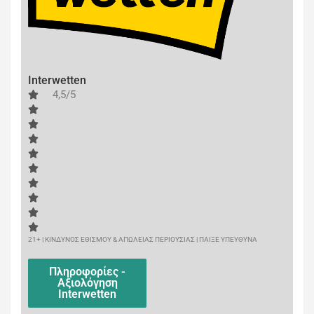
Interwetten
4,5/5
21+ | ΚΙΝΔΥΝΟΣ ΕΘΙΣΜΟΥ & ΑΠΩΛΕΙΑΣ ΠΕΡΙΟΥΣΙΑΣ | ΠΑΙΞΕ ΥΠΕΥΘΥΝΑ
Πληροφορίες -
Αξιολόγηση
Interwetten