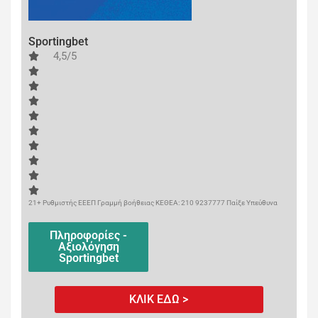
Sportingbet
4,5/5
21+ Ρυθμιστής ΕΕΕΠ Γραμμή βοήθειας ΚΕΘΕΑ: 210 9237777 Παίξε Υπεύθυνα
Πληροφορίες -
Αξιολόγηση
Sportingbet
ΚΛΙΚ ΕΔΩ >