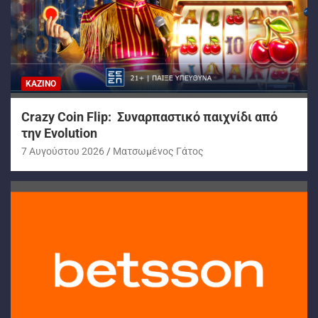
ΚΑΖΊΝΟ
Crazy Coin Flip: Συναρπαστικό παιχνίδι από
την Evolution
7 Αυγούστου 2026
Ματσωμένος Γάτος