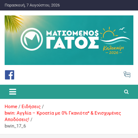
Παρασκευή, 7 Αυγούστου, 2026
ΠΡΟΓΝΩΣΤΙΚΑ ΓΙΑ ΤΟ ΣΤΟΙΧΗΜΑ
Ματσωμένος Γάτος – Όλα για
το Στοίχημα
Home
Ειδήσεις
bwin: Αγγλία – Κροατία με 0% Γκανιότα* & Ενισχυμένες
Αποδόσεις!
bwin_17_6