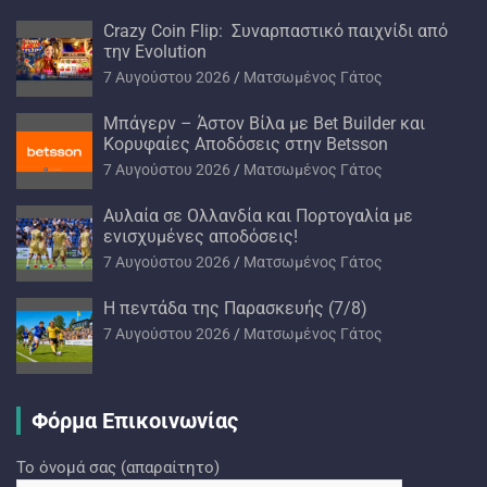
Crazy Coin Flip: Συναρπαστικό παιχνίδι από
την Evolution
7 Αυγούστου 2026
Ματσωμένος Γάτος
Μπάγερν – Άστον Βίλα με Bet Builder και
Κορυφαίες Αποδόσεις στην Betsson
7 Αυγούστου 2026
Ματσωμένος Γάτος
Αυλαία σε Ολλανδία και Πορτογαλία με
ενισχυμένες αποδόσεις!
7 Αυγούστου 2026
Ματσωμένος Γάτος
H πεντάδα της Παρασκευής (7/8)
7 Αυγούστου 2026
Ματσωμένος Γάτος
Φόρμα Επικοινωνίας
Το όνομά σας (απαραίτητο)