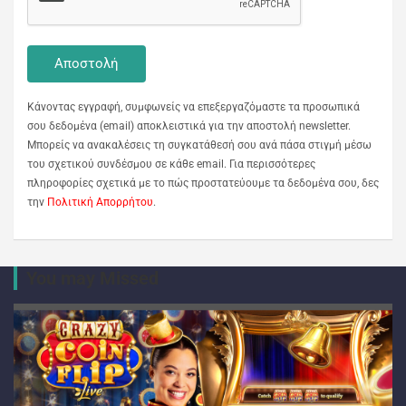
Κάνοντας εγγραφή, συμφωνείς να επεξεργαζόμαστε τα προσωπικά
σου δεδομένα (email) αποκλειστικά για την αποστολή newsletter.
Μπορείς να ανακαλέσεις τη συγκατάθεσή σου ανά πάσα στιγμή μέσω
του σχετικού συνδέσμου σε κάθε email. Για περισσότερες
πληροφορίες σχετικά με το πώς προστατεύουμε τα δεδομένα σου, δες
την
Πολιτική Απορρήτου
.
You may Missed