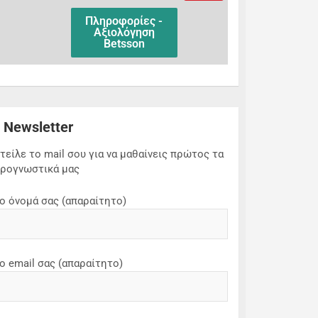
Πληροφορίες -
Αξιολόγηση
Betsson
Newsletter
τείλε το mail σου για να μαθαίνεις πρώτος τα
ρογνωστικά μας
ο όνομά σας (απαραίτητο)
ο email σας (απαραίτητο)