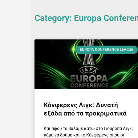
Category: Europa Confere
EUROPA CONFERENCE LEAGUE
Κόνφερενς Λιγκ: Δυνατή
εξάδα από τα προκριματικά
Και αφού τα βάλαμε κάτω στο Γιουρόπα Λιγκ,
πάμε να δούμε και το Κόνφερενς όπου οι