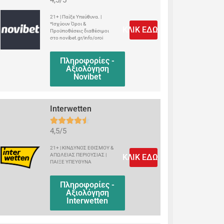
4,5/5
21+ | Παίξε Υπεύθυνα. |
*Ισχύουν Όροι &
ΚΛΙΚ ΕΔΩ >
Προϋποθέσεις διαθέσιμοι
στο novibet.gr/info/oroi
Πληροφορίες -
Αξιολόγηση
Novibet
Interwetten
4,5/5
21+ | ΚΙΝΔΥΝΟΣ ΕΘΙΣΜΟΥ &
ΑΠΩΛΕΙΑΣ ΠΕΡΙΟΥΣΙΑΣ |
ΚΛΙΚ ΕΔΩ >
ΠΑΙΞΕ ΥΠΕΥΘΥΝΑ
Πληροφορίες -
Αξιολόγηση
Interwetten