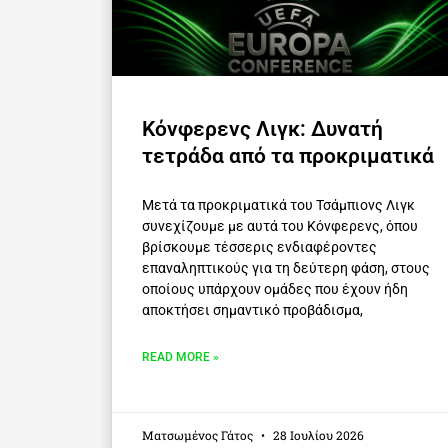
Kόνφερενς Λιγκ: Δυνατή
τετράδα από τα προκριματικά
Μετά τα προκριματικά του Τσάμπιονς Λιγκ
συνεχίζουμε με αυτά του Κόνφερενς, όπου
βρίσκουμε τέσσερις ενδιαφέροντες
επαναληπτικούς για τη δεύτερη φάση, στους
οποίους υπάρχουν ομάδες που έχουν ήδη
αποκτήσει σημαντικό προβάδισμα,
READ MORE »
Ματσωμένος Γάτος
28 Ιουλίου 2026