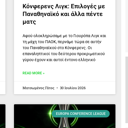
Κόνφερενς Λιγκ: Επιλογές με
Παναθηναϊκό και άλλα πέντε
ματς
Αφού ολοκληρώσαμε με το Γιουρόπα Λιγκ και
τη μάχη του ΠΑΟΚ, περνάμε τώρα σε αυτήν
του Παναθηναϊκού στο Κόνφερενς. Οι
επαναληπτικοί του δεύτερου προκριματικού
γύρου έχουν και αυτοί έντονο ελληνικό
READ MORE »
Ματσωμένος Γάτος
30 Ιουλίου 2026
EUROPA CONFERENCE LEAGUE