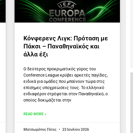
Κόνφερενς Λιγκ: Πρόταση με
Πάκσι – Παναθηναϊκός και
άλλα έξι
Ο δεύτερος προκριματικός γύρος του
Conference League κρύβει αρκετές παγίδες,
ειδικά για ομάδες που μπαίνουν τώρα στις
επίσημες υποχρεώσεις τους. Το ελληνικό
ενδιαφέρον στρέφεται στον Παναθηναϊκό, ο
οποίος δοκιμάζεται στην
READ MORE »
Ματσωμένος Γάτος
23 Ιουλίου 2026