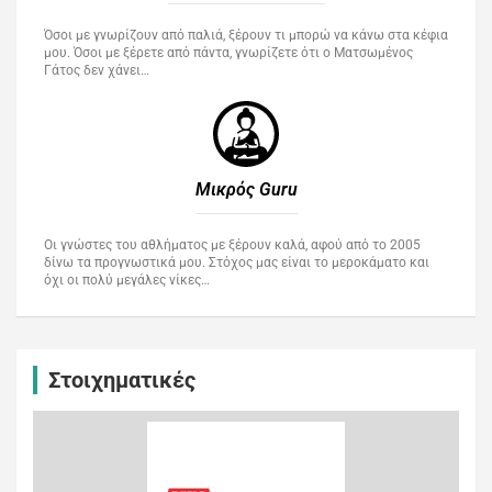
Όσοι με γνωρίζουν από παλιά, ξέρουν τι μπορώ να κάνω στα κέφια
μου. Όσοι με ξέρετε από πάντα, γνωρίζετε ότι ο Ματσωμένος
Γάτος δεν χάνει…
Μικρός Guru​
Οι γνώστες του αθλήματος με ξέρουν καλά, αφού από το 2005
δίνω τα προγνωστικά μου. Στόχος μας είναι το μεροκάματο και
όχι οι πολύ μεγάλες νίκες…
Στοιχηματικές