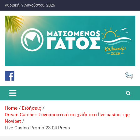
Κυριακή, 9 Αυγούστου, 2026
ΠΡΟΓΝΩΣΤΙΚΑ ΓΙΑ ΤΟ ΣΤΟΙΧΗΜΑ
Ματσωμένος Γάτος – Όλα για
το Στοίχημα
Home
Ειδήσεις
Dream Catcher: Συναρπαστικό παιχνίδι στο live casino της
Novibet
Live Casino Promo 23.04 Press