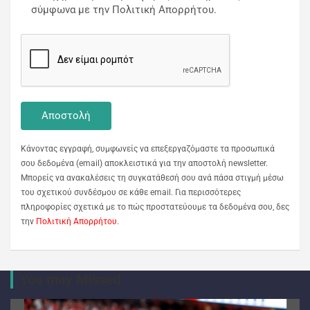
σύμφωνα με την Πολιτική Απορρήτου.
Κάνοντας εγγραφή, συμφωνείς να επεξεργαζόμαστε τα προσωπικά
σου δεδομένα (email) αποκλειστικά για την αποστολή newsletter.
Μπορείς να ανακαλέσεις τη συγκατάθεσή σου ανά πάσα στιγμή μέσω
του σχετικού συνδέσμου σε κάθε email. Για περισσότερες
πληροφορίες σχετικά με το πώς προστατεύουμε τα δεδομένα σου, δες
την
Πολιτική Απορρήτου
.
You may Missed