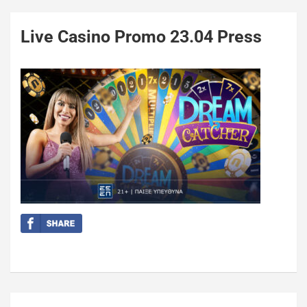
Live Casino Promo 23.04 Press