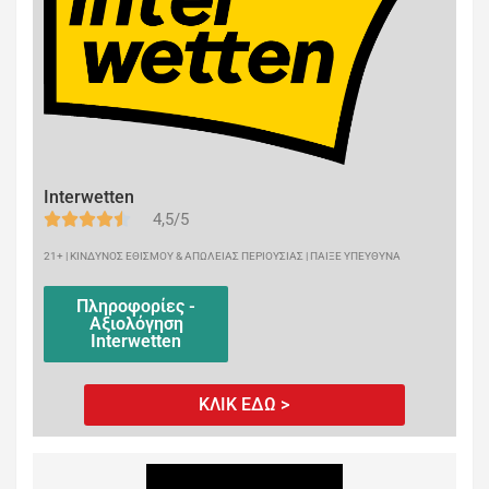
Interwetten
4,5/5
21+ | ΚΙΝΔΥΝΟΣ ΕΘΙΣΜΟΥ & ΑΠΩΛΕΙΑΣ ΠΕΡΙΟΥΣΙΑΣ | ΠΑΙΞΕ ΥΠΕΥΘΥΝΑ
Πληροφορίες -
Αξιολόγηση
Interwetten
ΚΛΙΚ ΕΔΩ >