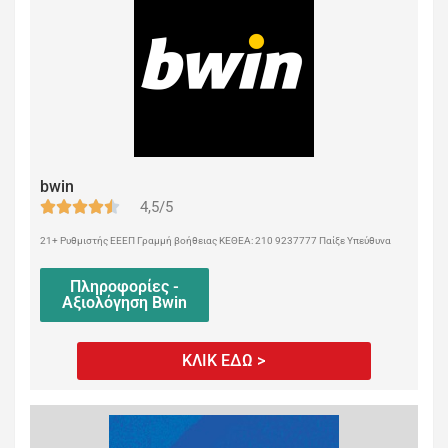
bwin
4,5/5
21+ Ρυθμιστής ΕΕΕΠ Γραμμή βοήθειας ΚΕΘΕΑ: 210 9237777 Παίξε Υπεύθυνα
Πληροφορίες -
Αξιολόγηση Bwin
ΚΛΙΚ ΕΔΩ >