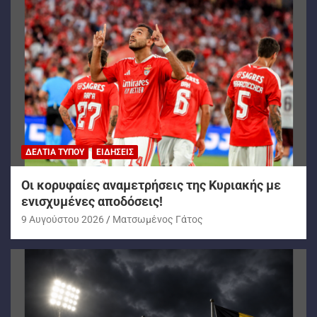
ΔΕΛΤΊΑ ΤΎΠΟΥ
ΕΙΔΉΣΕΙΣ
Oι κορυφαίες αναμετρήσεις της Κυριακής με
ενισχυμένες αποδόσεις!
9 Αυγούστου 2026
Ματσωμένος Γάτος