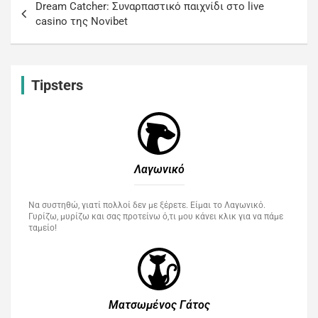
Dream Catcher: Συναρπαστικό παιχνίδι στο live
casino της Novibet
Tipsters
Λαγωνικό
Να συστηθώ, γιατί πολλοί δεν με ξέρετε. Είμαι το Λαγωνικό.
Γυρίζω, μυρίζω και σας προτείνω ό,τι μου κάνει κλικ για να πάμε
ταμείο!
Ματσωμένος Γάτος​