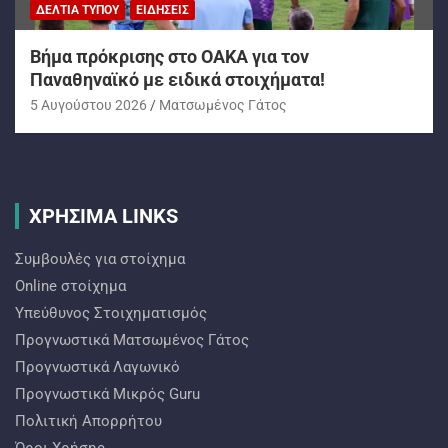
ΔΕΛΤΊΑ ΤΎΠΟΥ
ΕΙΔΉΣΕΙΣ
Βήμα πρόκρισης στο ΟΑΚΑ για τον
Παναθηναϊκό με ειδικά στοιχήματα!
5 Αυγούστου 2026
Ματσωμένος Γάτος
ΧΡΗΣΙΜΑ LINKS
Συμβουλές για στοίχημα
Online στοίχημα
Υπεύθυνος Στοιχηματισμός
Προγνωστικά Ματσωμένος Γάτος
Προγνωστικά Λαγωνικό
Προγνωστικά Mικρός Guru
Πολιτική Απορρήτου