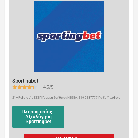
Sportingbet
4,5/5
21+ Ρυθμιστής ΕΕΕΠ Γραμμή βοήθειας ΚΕΘΕΑ: 210 9237777 Παίξε Υπεύθυνα
Πληροφορίες -
Αξιολόγηση
Sportingbet