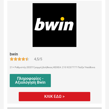
bwin
4,5/5
21+ Ρυθμιστής ΕΕΕΠ Γραμμή βοήθειας ΚΕΘΕΑ: 210 9237777 Παίξε Υπεύθυνα
Πληροφορίες -
Αξιολόγηση Bwin
ΚΛΙΚ ΕΔΩ >