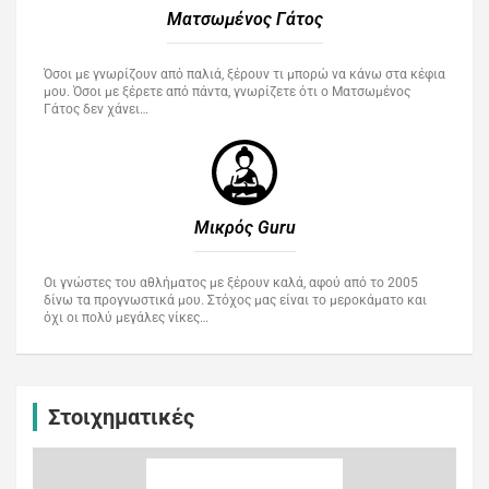
Ματσωμένος Γάτος​
Όσοι με γνωρίζουν από παλιά, ξέρουν τι μπορώ να κάνω στα κέφια
μου. Όσοι με ξέρετε από πάντα, γνωρίζετε ότι ο Ματσωμένος
Γάτος δεν χάνει…
Μικρός Guru​
Οι γνώστες του αθλήματος με ξέρουν καλά, αφού από το 2005
δίνω τα προγνωστικά μου. Στόχος μας είναι το μεροκάματο και
όχι οι πολύ μεγάλες νίκες…
Στοιχηματικές