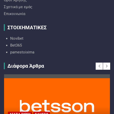
Όροι Χρήσης
Σχετικά με εμάς
Επικοινωνία
ΣΤΟΙΧΗΜΑΤΙΚΕΣ
Novibet
Bet365
pamestoixima
Διάφορα Άρθρα