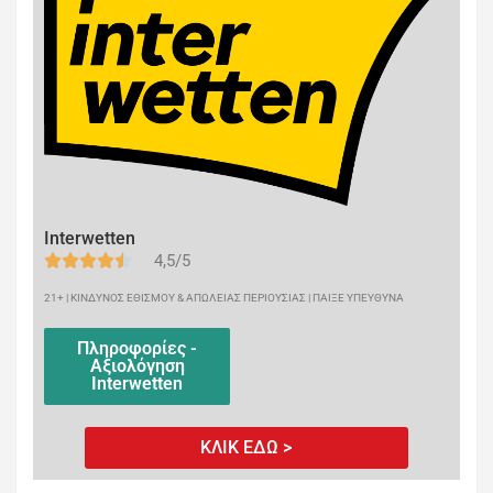
Interwetten
4,5/5
21+ | ΚΙΝΔΥΝΟΣ ΕΘΙΣΜΟΥ & ΑΠΩΛΕΙΑΣ ΠΕΡΙΟΥΣΙΑΣ | ΠΑΙΞΕ ΥΠΕΥΘΥΝΑ
Πληροφορίες -
Αξιολόγηση
Interwetten
ΚΛΙΚ ΕΔΩ >