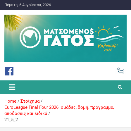
Πέμπτη, 6 Αυγούστου, 2026
ΠΡΟΓΝΩΣΤΙΚΑ ΓΙΑ ΤΟ ΣΤΟΙΧΗΜΑ
Ματσωμένος Γάτος – Όλα για
το Στοίχημα
Home
Στοίχημα
EuroLeague Final Four 2026: ομάδες, δομή, πρόγραμμα,
αποδόσεις και ειδικά
21_5_2