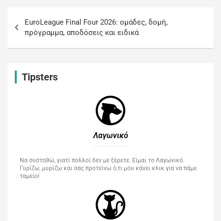
EuroLeague Final Four 2026: ομάδες, δομή,
πρόγραμμα, αποδόσεις και ειδικά
Tipsters
Λαγωνικό
Να συστηθώ, γιατί πολλοί δεν με ξέρετε. Είμαι το Λαγωνικό.
Γυρίζω, μυρίζω και σας προτείνω ό,τι μου κάνει κλικ για να πάμε
ταμείο!