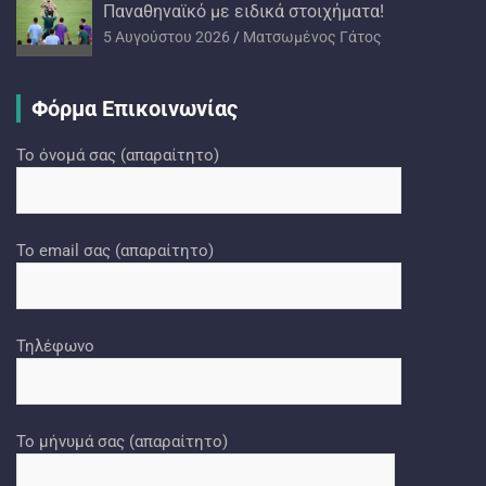
Παναθηναϊκό με ειδικά στοιχήματα!
5 Αυγούστου 2026
Ματσωμένος Γάτος
Φόρμα Επικοινωνίας
Το όνομά σας (απαραίτητο)
Το email σας (απαραίτητο)
Τηλέφωνο
Το μήνυμά σας (απαραίτητο)