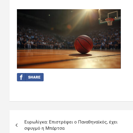
Ευρωλίγκα: Επιστρέφει ο Παναθηναϊκός, έχει
σφυγμό η Μπάρτσα