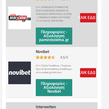
21+ | ΑΡΜΟΔΙΟΣ ΡΥΘΜΙΣΤΗΣ
ΕΕΕΠ | ΚΙΝΔΥΝΟΣ ΕΘΙΣΜΟΥ &
ΑΠΩΛΕΙΑΣ ΠΕΡΙΟΥΣΙΑΣ | ΕΟΠΑΕ
ΚΛΙΚ ΕΔΩ >
– ΓΡΑΜΜΗ ΣΥΜΒΟΥΛΕΥΤΙΚΗΣ:
1114 | ΠΑΙΞΕ ΥΠΕΥΘΥΝΑ
Πληροφορίες -
Αξιολόγηση
pamestoixima.gr
Novibet
4,5/5
21+ | Παίξε Υπεύθυνα. | *Ισχύουν
Όροι & Προϋποθέσεις διαθέσιμοι
ΚΛΙΚ ΕΔΩ >
στο novibet.gr/info/oroi
Πληροφορίες -
Αξιολόγηση
Novibet
Interwetten