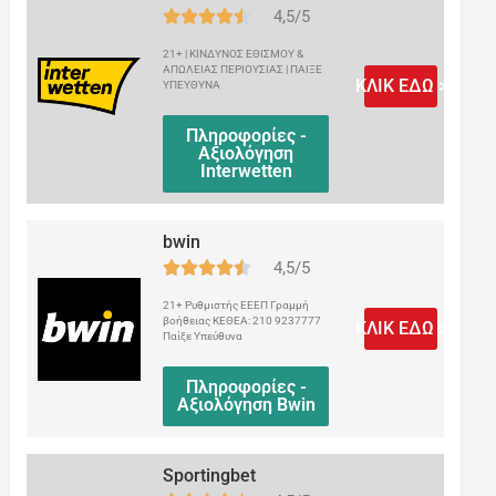
4,5/5
21+ | ΚΙΝΔΥΝΟΣ ΕΘΙΣΜΟΥ &
ΑΠΩΛΕΙΑΣ ΠΕΡΙΟΥΣΙΑΣ | ΠΑΙΞΕ
ΚΛΙΚ ΕΔΩ >
ΥΠΕΥΘΥΝΑ
Πληροφορίες -
Αξιολόγηση
Interwetten
bwin
4,5/5
21+ Ρυθμιστής ΕΕΕΠ Γραμμή
βοήθειας ΚΕΘΕΑ: 210 9237777
ΚΛΙΚ ΕΔΩ >
Παίξε Υπεύθυνα
Πληροφορίες -
Αξιολόγηση Bwin
Sportingbet