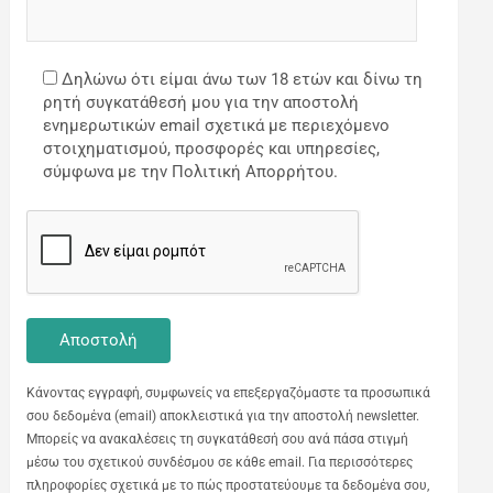
Δηλώνω ότι είμαι άνω των 18 ετών και δίνω τη
ρητή συγκατάθεσή μου για την αποστολή
ενημερωτικών email σχετικά με περιεχόμενο
στοιχηματισμού, προσφορές και υπηρεσίες,
σύμφωνα με την Πολιτική Απορρήτου.
Κάνοντας εγγραφή, συμφωνείς να επεξεργαζόμαστε τα προσωπικά
σου δεδομένα (email) αποκλειστικά για την αποστολή newsletter.
Μπορείς να ανακαλέσεις τη συγκατάθεσή σου ανά πάσα στιγμή
μέσω του σχετικού συνδέσμου σε κάθε email. Για περισσότερες
πληροφορίες σχετικά με το πώς προστατεύουμε τα δεδομένα σου,