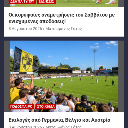
ΔΕΛΤΊΑ ΤΎΠΟΥ
ΕΙΔΉΣΕΙΣ
Oι κορυφαίες αναμετρήσεις του Σαββάτου με
ενισχυμένες αποδόσεις!
8 Αυγούστου 2026
Ματσωμένος Γάτος
ΠΟΔΌΣΦΑΙΡΟ
ΣΤΟΊΧΗΜΑ
Επιλογές από Γερμανία, Βέλγιο και Αυστρία
8 Αυγούστου 2026
Ματσωμένος Γάτος