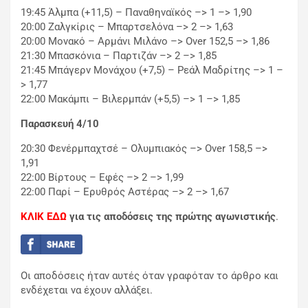
19:45 Άλμπα (+11,5) – Παναθηναϊκός –> 1 –> 1,90
20:00 Ζαλγκίρις – Μπαρτσελόνα –> 2 –> 1,63
20:00 Μονακό – Αρμάνι Μιλάνο –> Over 152,5 –> 1,86
21:30 Μπασκόνια – Παρτιζάν –> 2 –> 1,85
21:45 Μπάγερν Μονάχου (+7,5) – Ρεάλ Μαδρίτης –> 1 –
> 1,77
22:00 Μακάμπι – Βιλερμπάν (+5,5) –> 1 –> 1,85
Παρασκευή 4/10
20:30 Φενέρμπαχτσέ – Ολυμπιακός –> Over 158,5 –>
1,91
22:00 Βίρτους – Εφές –> 2 –> 1,99
22:00 Παρί – Ερυθρός Αστέρας –> 2 –> 1,67
ΚΛΙΚ ΕΔΩ
για τις αποδόσεις της πρώτης αγωνιστικής
.
Οι αποδόσεις ήταν αυτές όταν γραφόταν το άρθρο και
ενδέχεται να έχουν αλλάξει.