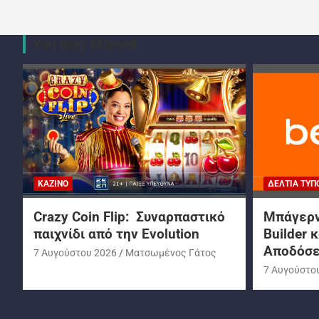
You may Missed
ΚΑΖΊΝΟ
ΔΕΛΤΊΑ ΤΎΠ
Crazy Coin Flip: Συναρπαστικό
Μπάγερν 
παιχνίδι από την Evolution
Builder 
Αποδόσε
7 Αυγούστου 2026
Ματσωμένος Γάτος
7 Αυγούστο