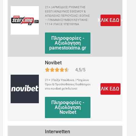
21+ | ΑΡΜΟΔΙΟΣ ΡΥΘΜΙΣΤΗΣ
ΕΕΕΠ | ΚΙΝΔΥΝΟΣ ΕΘΙΣΜΟΥ &
ΑΠΩΛΕΙΑΣ ΠΕΡΙΟΥΣΙΑΣ | ΕΟΠΑΕ
ΚΛΙΚ ΕΔΩ >
– ΓΡΑΜΜΗ ΣΥΜΒΟΥΛΕΥΤΙΚΗΣ:
1114 | ΠΑΙΞΕ ΥΠΕΥΘΥΝΑ
Πληροφορίες -
Αξιολόγηση
pamestoixima.gr
Novibet
4,5/5
21+ | Παίξε Υπεύθυνα. | *Ισχύουν
Όροι & Προϋποθέσεις διαθέσιμοι
ΚΛΙΚ ΕΔΩ >
στο novibet.gr/info/oroi
Πληροφορίες -
Αξιολόγηση
Novibet
Interwetten