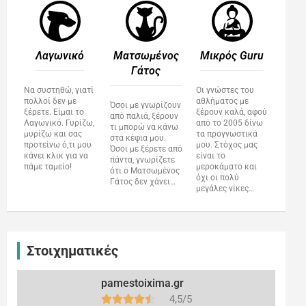
Λαγωνικό
Ματσωμένος
Μικρός Guru​
Γάτος​
Να συστηθώ, γιατί
Οι γνώστες του
πολλοί δεν με
αθλήματος με
Όσοι με γνωρίζουν
ξέρετε. Είμαι το
ξέρουν καλά, αφού
από παλιά, ξέρουν
Λαγωνικό. Γυρίζω,
από το 2005 δίνω
τι μπορώ να κάνω
μυρίζω και σας
τα προγνωστικά
στα κέφια μου.
προτείνω ό,τι μου
μου. Στόχος μας
Όσοι με ξέρετε από
κάνει κλικ για να
είναι το
πάντα, γνωρίζετε
πάμε ταμείο!
μεροκάματο και
ότι ο Ματσωμένος
όχι οι πολύ
Γάτος δεν χάνει…
μεγάλες νίκες…
Στοιχηματικές
pamestoixima.gr
4,5/5