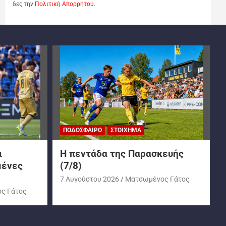
δες την
Πολιτική Απορρήτου
.
ΠΟΔΌΣΦΑΙΡΟ
ΣΤΟΊΧΗΜΑ
ι
H πεντάδα της Παρασκευής
μένες
(7/8)
7 Αυγούστου 2026
Ματσωμένος Γάτος
ς Γάτος