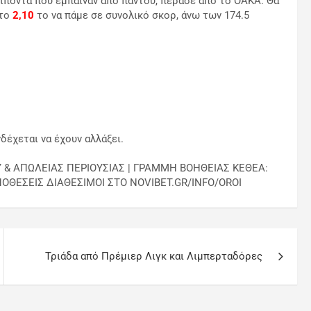
ρίποντα που έμπαιναν από παντού, πέρασε από το ΟΑΚΑ. Θα
Στο
2,10
το να πάμε σε συνολικό σκορ, άνω των 174.5
δέχεται να έχουν αλλάξει.
Υ & ΑΠΩΛΕΙΑΣ ΠΕΡΙΟΥΣΙΑΣ | ΓΡΑΜΜΗ ΒΟΗΘΕΙΑΣ ΚΕΘΕΑ:
ΠΟΘΕΣΕΙΣ ΔΙΑΘΕΣΙΜΟΙ ΣΤΟ NOVIBET.GR/INFO/OROI
Τριάδα από Πρέμιερ Λιγκ και Λιμπερταδόρες