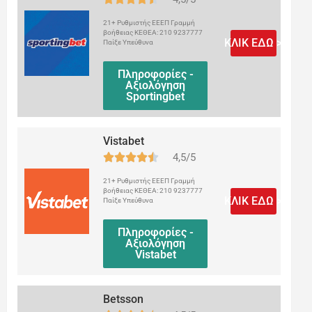
21+ Ρυθμιστής ΕΕΕΠ Γραμμή
βοήθειας ΚΕΘΕΑ: 210 9237777
ΚΛΙΚ ΕΔΩ >
Παίξε Υπεύθυνα
Πληροφορίες -
Αξιολόγηση
Sportingbet
Vistabet
4,5/5
21+ Ρυθμιστής ΕΕΕΠ Γραμμή
βοήθειας ΚΕΘΕΑ: 210 9237777
ΚΛΙΚ ΕΔΩ >
Παίξε Υπεύθυνα
Πληροφορίες -
Αξιολόγηση
Vistabet
Betsson