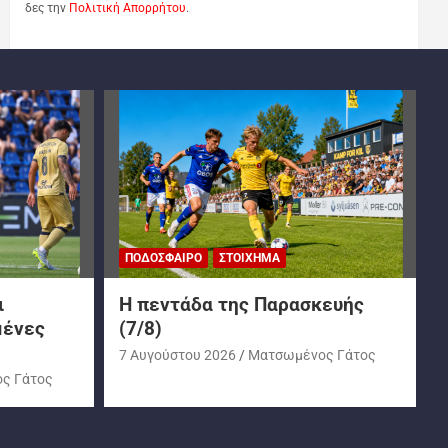
δες την
Πολιτική Απορρήτου
.
ΠΟΔΌΣΦΑΙΡΟ
ΣΤΟΊΧΗΜΑ
ι
H πεντάδα της Παρασκευής
μένες
(7/8)
7 Αυγούστου 2026
Ματσωμένος Γάτος
ς Γάτος