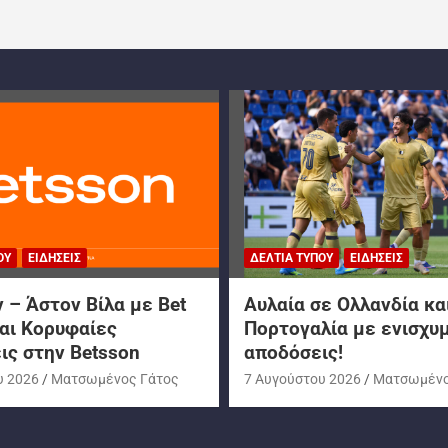
ΟΥ
ΕΙΔΉΣΕΙΣ
ΔΕΛΤΊΑ ΤΎΠΟΥ
ΕΙΔΉΣΕΙΣ
– Άστον Βίλα με Bet
Αυλαία σε Ολλανδία κα
και Κορυφαίες
Πορτογαλία με ενισχυ
ις στην Betsson
αποδόσεις!
υ 2026
Ματσωμένος Γάτος
7 Αυγούστου 2026
Ματσωμένο