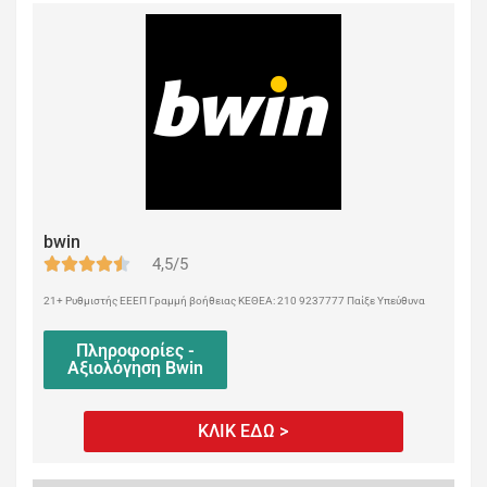
bwin
4,5/5
21+ Ρυθμιστής ΕΕΕΠ Γραμμή βοήθειας ΚΕΘΕΑ: 210 9237777 Παίξε Υπεύθυνα
Πληροφορίες -
Αξιολόγηση Bwin
ΚΛΙΚ ΕΔΩ >