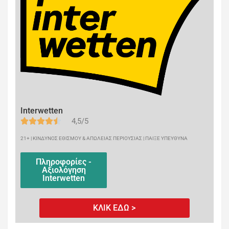
Interwetten
4,5/5
21+ | ΚΙΝΔΥΝΟΣ ΕΘΙΣΜΟΥ & ΑΠΩΛΕΙΑΣ ΠΕΡΙΟΥΣΙΑΣ | ΠΑΙΞΕ ΥΠΕΥΘΥΝΑ
Πληροφορίες -
Αξιολόγηση
Interwetten
ΚΛΙΚ ΕΔΩ >