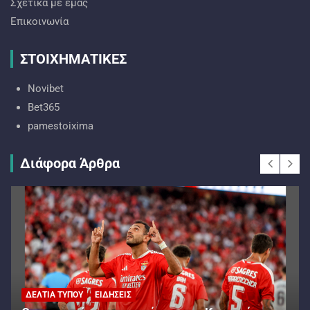
Σχετικά με εμάς
Επικοινωνία
ΣΤΟΙΧΗΜΑΤΙΚΕΣ
Novibet
Bet365
pamestoixima
Διάφορα Άρθρα
ΔΕΛΤΊΑ ΤΎΠΟΥ
ΕΙΔΉΣΕΙΣ