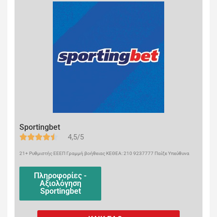
Sportingbet
4,5/5
21+ Ρυθμιστής ΕΕΕΠ Γραμμή βοήθειας ΚΕΘΕΑ: 210 9237777 Παίξε Υπεύθυνα
Πληροφορίες -
Αξιολόγηση
Sportingbet