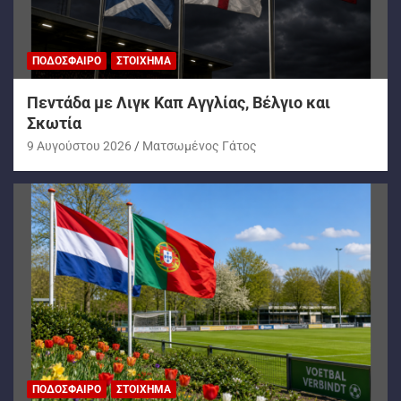
ΠΟΔΌΣΦΑΙΡΟ
ΣΤΟΊΧΗΜΑ
Πεντάδα με Λιγκ Καπ Αγγλίας, Βέλγιο και
Σκωτία
9 Αυγούστου 2026
Ματσωμένος Γάτος
ΠΟΔΌΣΦΑΙΡΟ
ΣΤΟΊΧΗΜΑ