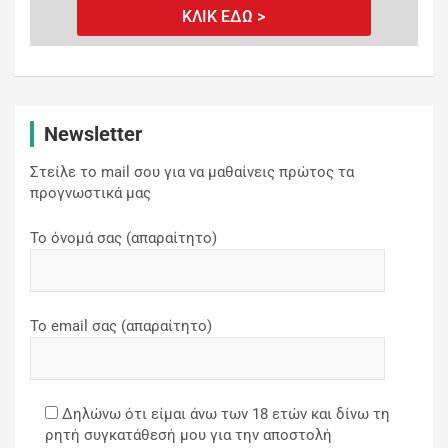
ΚΛΙΚ ΕΔΩ >
Newsletter
Στείλε το mail σου για να μαθαίνεις πρώτος τα
προγνωστικά μας
Το όνομά σας (απαραίτητο)
Το email σας (απαραίτητο)
Δηλώνω ότι είμαι άνω των 18 ετών και δίνω τη
ρητή συγκατάθεσή μου για την αποστολή