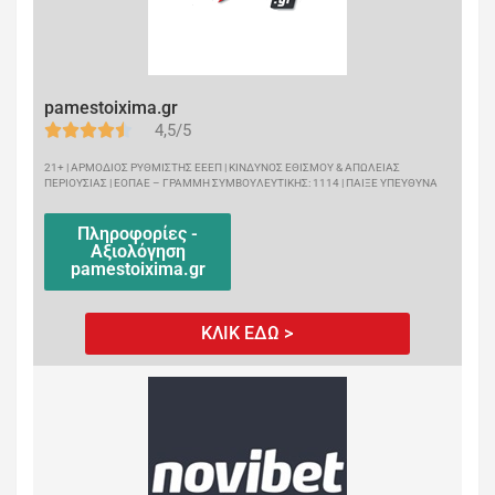
pamestoixima.gr
4,5/5
21+ | ΑΡΜΟΔΙΟΣ ΡΥΘΜΙΣΤΗΣ ΕΕΕΠ | ΚΙΝΔΥΝΟΣ ΕΘΙΣΜΟΥ & ΑΠΩΛΕΙΑΣ
ΠΕΡΙΟΥΣΙΑΣ | ΕΟΠΑΕ – ΓΡΑΜΜΗ ΣΥΜΒΟΥΛΕΥΤΙΚΗΣ: 1114 | ΠΑΙΞΕ ΥΠΕΥΘΥΝΑ
Πληροφορίες -
Αξιολόγηση
pamestoixima.gr
ΚΛΙΚ ΕΔΩ >