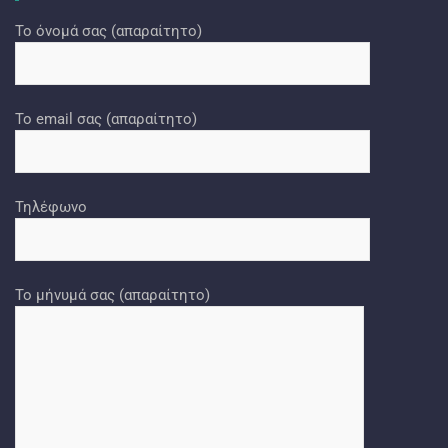
Το όνομά σας (απαραίτητο)
Το email σας (απαραίτητο)
Τηλέφωνο
Το μήνυμά σας (απαραίτητο)