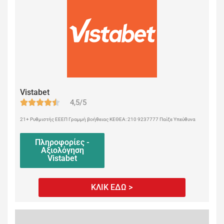
Vistabet
4,5/5
21+ Ρυθμιστής ΕΕΕΠ Γραμμή βοήθειας ΚΕΘΕΑ: 210 9237777 Παίξε Υπεύθυνα
Πληροφορίες -
Αξιολόγηση
Vistabet
ΚΛΙΚ ΕΔΩ >