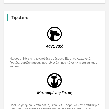
Tipsters
Λαγωνικό
Να συστηθώ, γιατί πολλοί δεν με ξέρετε. Είμαι το Λαγωνικό.
Γυρίζω, μυρίζω και σας προτείνω ό,τι μου κάνει κλικ για να πάμε
ταμείο!
Ματσωμένος Γάτος​
Όσοι με γνωρίζουν από παλιά, ξέρουν τι μπορώ να κάνω στα κέφια
μου. Όσοι με ξέρετε από πάντα, γνωρίζετε ότι ο Ματσωμένος