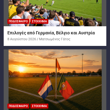
ΠΟΔΌΣΦΑΙΡΟ
ΣΤΟΊΧΗΜΑ
Επιλογές από Γερμανία, Βέλγιο και Αυστρία
8 Αυγούστου 2026
Ματσωμένος Γάτος
ΠΟΔΌΣΦΑΙΡΟ
ΣΤΟΊΧΗΜΑ