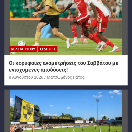
ΔΕΛΤΊΑ ΤΎΠΟΥ
ΕΙΔΉΣΕΙΣ
Oι κορυφαίες αναμετρήσεις του Σαββάτου με
ενισχυμένες αποδόσεις!
8 Αυγούστου 2026
Ματσωμένος Γάτος