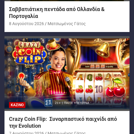
Σαββατιάτικη πεντάδα από Ολλανδία &
Πορτογαλία
8 Αυγούστου 2026
Ματσωμένος Γάτος
ΚΑΖΊΝΟ
Crazy Coin Flip: Συναρπαστικό παιχνίδι από
την Evolution
7 Αυγούστου 2026
Ματσωμένος Γάτος