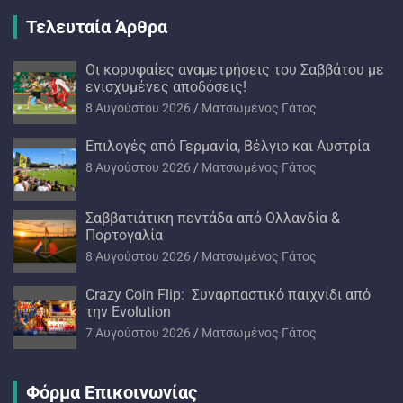
Τελευταία Άρθρα
Oι κορυφαίες αναμετρήσεις του Σαββάτου με
ενισχυμένες αποδόσεις!
8 Αυγούστου 2026
Ματσωμένος Γάτος
Επιλογές από Γερμανία, Βέλγιο και Αυστρία
8 Αυγούστου 2026
Ματσωμένος Γάτος
Σαββατιάτικη πεντάδα από Ολλανδία &
Πορτογαλία
8 Αυγούστου 2026
Ματσωμένος Γάτος
Crazy Coin Flip: Συναρπαστικό παιχνίδι από
την Evolution
7 Αυγούστου 2026
Ματσωμένος Γάτος
Φόρμα Επικοινωνίας