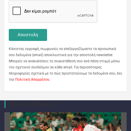
Κάνοντας εγγραφή, συμφωνείς να επεξεργαζόμαστε τα προσωπικά
σου δεδομένα (email) αποκλειστικά για την αποστολή newsletter.
Μπορείς να ανακαλέσεις τη συγκατάθεσή σου ανά πάσα στιγμή μέσω
του σχετικού συνδέσμου σε κάθε email. Για περισσότερες
πληροφορίες σχετικά με το πώς προστατεύουμε τα δεδομένα σου, δες
την
Πολιτική Απορρήτου
.
You may Missed