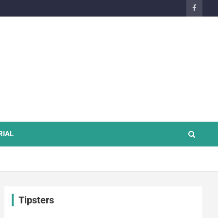
RIAL
Tipsters