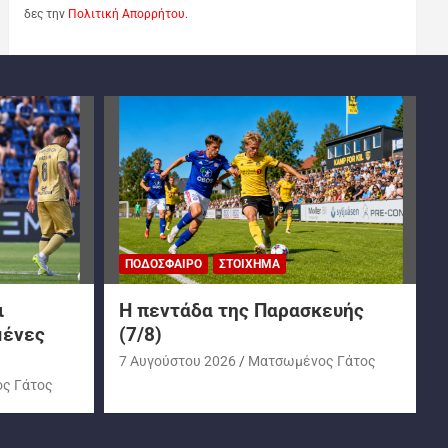
δες την
Πολιτική Απορρήτου
.
ΠΟΔΌΣΦΑΙΡΟ
ΣΤΟΊΧΗΜΑ
ι
H πεντάδα της Παρασκευής
μένες
(7/8)
7 Αυγούστου 2026
Ματσωμένος Γάτος
ς Γάτος