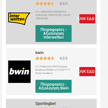
4,5/5
21+ | ΚΙΝΔΥΝΟΣ ΕΘΙΣΜΟΥ &
ΑΠΩΛΕΙΑΣ ΠΕΡΙΟΥΣΙΑΣ | ΠΑΙΞΕ
ΚΛΙΚ ΕΔΩ >
ΥΠΕΥΘΥΝΑ
Πληροφορίες -
Αξιολόγηση
Interwetten
bwin
4,5/5
21+ Ρυθμιστής ΕΕΕΠ Γραμμή
βοήθειας ΚΕΘΕΑ: 210 9237777
ΚΛΙΚ ΕΔΩ >
Παίξε Υπεύθυνα
Πληροφορίες -
Αξιολόγηση Bwin
Sportingbet