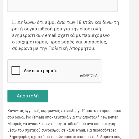
Δηλώνω ότι είμαι άνω των 18 ετών και δίνω τη
ρητή συγκατάθεσή μου για την αποστολή
ενημερωτικών email σχετικά με περιεχόμενο
στοιχηματισμού, προσφορές και υπηρεσίες,
σύμφωνα με την Πολιτική Απορρήτου.
Κάνοντας εγγραφή, συμφωνείς να επεξεργαζόμαστε τα προσωπικά
σου δεδομένα (email) αποκλειστικά για την αποστολή newsletter.
Μπορείς να ανακαλέσεις τη συγκατάθεσή σου ανά πάσα στιγμή
μέσω του σχετικού συνδέσμου σε κάθε email. Για περισσότερες
πληροφορίες σχετικά με το πώς προστατεύουμε τα δεδομένα σου,