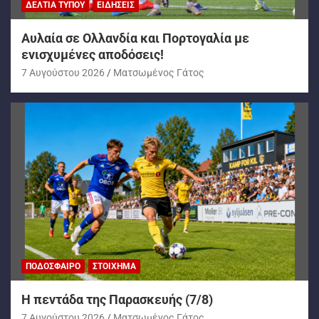
ΔΕΛΤΊΑ ΤΎΠΟΥ
ΕΙΔΉΣΕΙΣ
Αυλαία σε Ολλανδία και Πορτογαλία με
ενισχυμένες αποδόσεις!
7 Αυγούστου 2026
Ματσωμένος Γάτος
ΠΟΔΌΣΦΑΙΡΟ
ΣΤΟΊΧΗΜΑ
H πεντάδα της Παρασκευής (7/8)
7 Αυγούστου 2026
Ματσωμένος Γάτος