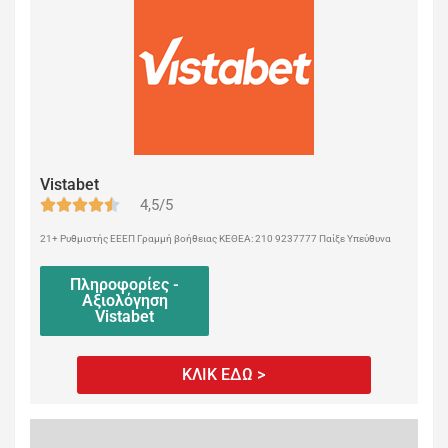
Vistabet
4,5/5
21+ Ρυθμιστής ΕΕΕΠ Γραμμή βοήθειας ΚΕΘΕΑ: 210 9237777 Παίξε Υπεύθυνα
Πληροφορίες -
Αξιολόγηση
Vistabet
ΚΛΙΚ ΕΔΩ >