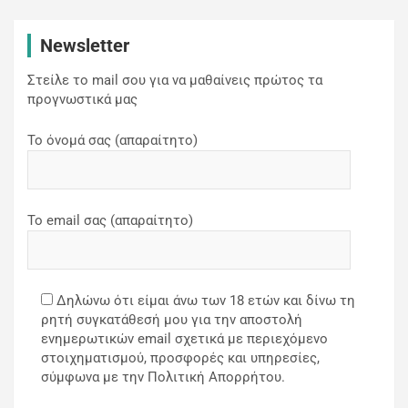
Newsletter
Στείλε το mail σου για να μαθαίνεις πρώτος τα
προγνωστικά μας
Το όνομά σας (απαραίτητο)
Το email σας (απαραίτητο)
Δηλώνω ότι είμαι άνω των 18 ετών και δίνω τη
ρητή συγκατάθεσή μου για την αποστολή
ενημερωτικών email σχετικά με περιεχόμενο
στοιχηματισμού, προσφορές και υπηρεσίες,
σύμφωνα με την Πολιτική Απορρήτου.