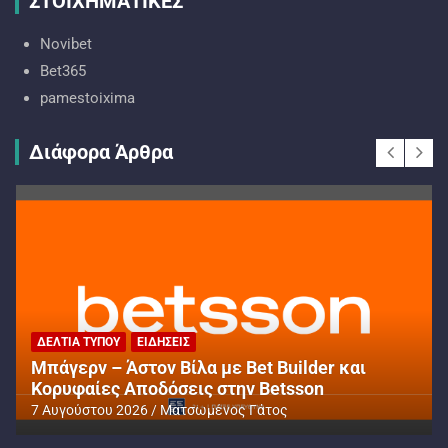
ΣΤΟΙΧΗΜΑΤΙΚΕΣ
Novibet
Bet365
pamestoixima
Διάφορα Άρθρα
ΔΕΛΤΊΑ ΤΎΠΟΥ
ΕΙΔΉΣΕΙΣ
Μπάγερν – Άστον Βίλα με Bet Builder και
Κορυφαίες Αποδόσεις στην Betsson
7 Αυγούστου 2026
Ματσωμένος Γάτος