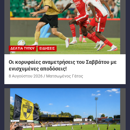
ΔΕΛΤΊΑ ΤΎΠΟΥ
ΕΙΔΉΣΕΙΣ
Oι κορυφαίες αναμετρήσεις του Σαββάτου με
ενισχυμένες αποδόσεις!
8 Αυγούστου 2026
Ματσωμένος Γάτος