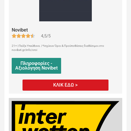
Novibet
4,5/5
21+ | Παίξε Υπεύθυνα. | *Ισχύουν Όροι & Προϋποθέσεις διαθέσιμοι στο
novibet.gr/info/oroi
Πληροφορίες -
Αξιολόγηση Novibet
ΚΛΙΚ ΕΔΩ >