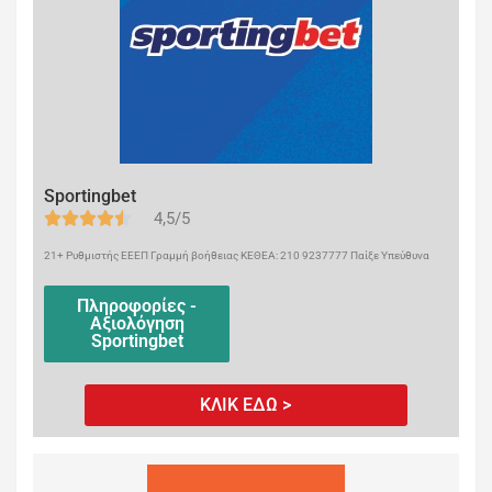
Sportingbet
4,5/5
21+ Ρυθμιστής ΕΕΕΠ Γραμμή βοήθειας ΚΕΘΕΑ: 210 9237777 Παίξε Υπεύθυνα
Πληροφορίες -
Αξιολόγηση
Sportingbet
ΚΛΙΚ ΕΔΩ >