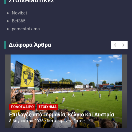
ΣΤΟΙΧΗΜΑΤΙΚΕΣ
Novibet
Bet365
pamestoixima
Διάφορα Άρθρα
ΠΟΔΌΣΦΑΙΡΟ
ΣΤΟΊΧΗΜΑ
Επιλογές από Γερμανία, Βέλγιο και Αυστρία
8 Αυγούστου 2026
Ματσωμένος Γάτος