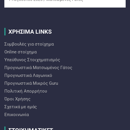
ΧΡΗΣΙΜΑ LINKS
Συμβουλές για στοίχημα
Online στοίχημα
Υπεύθυνος Στοιχηματισμός
Προγνωστικά Ματσωμένος Γάτος
Προγνωστικά Λαγωνικό
Προγνωστικά Mικρός Guru
Πολιτική Απορρήτου
Όροι Χρήσης
Σχετικά με εμάς
Επικοινωνία