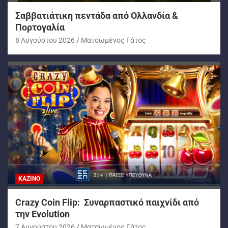
Σαββατιάτικη πεντάδα από Ολλανδία &
Πορτογαλία
8 Αυγούστου 2026
Ματσωμένος Γάτος
ΚΑΖΊΝΟ
Crazy Coin Flip: Συναρπαστικό παιχνίδι από
την Evolution
7 Αυγούστου 2026
Ματσωμένος Γάτος