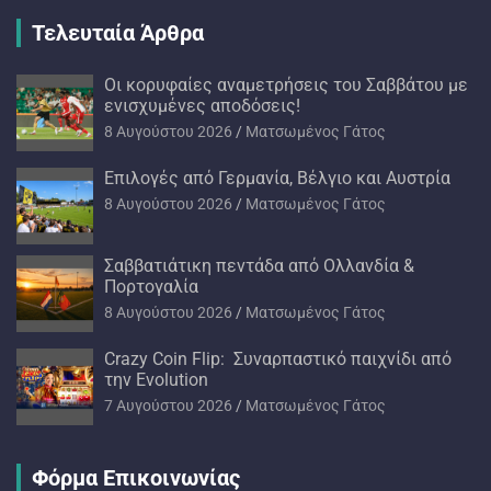
Τελευταία Άρθρα
Oι κορυφαίες αναμετρήσεις του Σαββάτου με
ενισχυμένες αποδόσεις!
8 Αυγούστου 2026
Ματσωμένος Γάτος
Επιλογές από Γερμανία, Βέλγιο και Αυστρία
8 Αυγούστου 2026
Ματσωμένος Γάτος
Σαββατιάτικη πεντάδα από Ολλανδία &
Πορτογαλία
8 Αυγούστου 2026
Ματσωμένος Γάτος
Crazy Coin Flip: Συναρπαστικό παιχνίδι από
την Evolution
7 Αυγούστου 2026
Ματσωμένος Γάτος
Φόρμα Επικοινωνίας