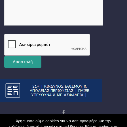
Χρησιμοποιούμε cookies για να σας προσφέρουμε την
Copyright © 2026
Ματσωμένος Γάτος – Όλα για το
καλύτερη δυνατή εμπειρία στη σελίδα μας. Εάν συνεχίσετε να