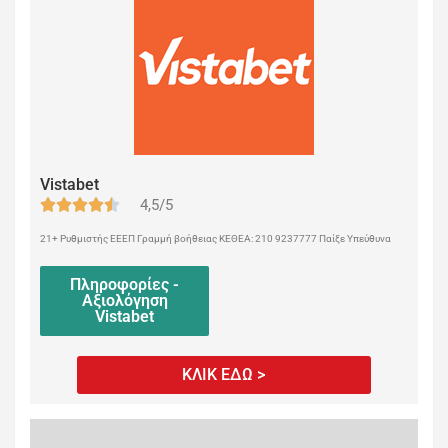
Vistabet
4,5/5
21+ Ρυθμιστής ΕΕΕΠ Γραμμή βοήθειας ΚΕΘΕΑ: 210 9237777 Παίξε Υπεύθυνα
Πληροφορίες -
Αξιολόγηση
Vistabet
ΚΛΙΚ ΕΔΩ >