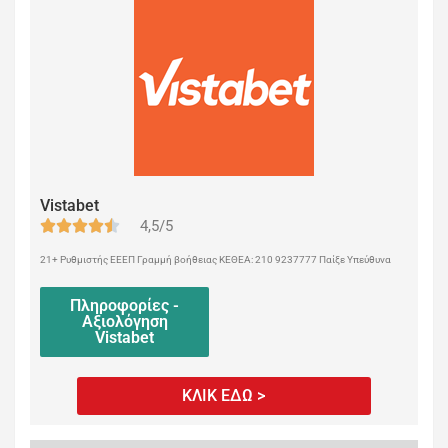
Vistabet
4,5/5
21+ Ρυθμιστής ΕΕΕΠ Γραμμή βοήθειας ΚΕΘΕΑ: 210 9237777 Παίξε Υπεύθυνα
Πληροφορίες -
Αξιολόγηση
Vistabet
ΚΛΙΚ ΕΔΩ >