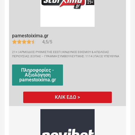
pamestoixima.gr
4,5/5
21+ | ΑΡΜΟΔΙΟΣ ΡΥΘΜΙΣΤΗΣ ΕΕΕΠ | ΚΙΝΔΥΝΟΣ ΕΘΙΣΜΟΥ & ΑΠΩΛΕΙΑΣ
ΠΕΡΙΟΥΣΙΑΣ | ΕΟΠΑΕ – ΓΡΑΜΜΗ ΣΥΜΒΟΥΛΕΥΤΙΚΗΣ: 1114 | ΠΑΙΞΕ ΥΠΕΥΘΥΝΑ
Πληροφορίες -
Αξιολόγηση
pamestoixima.gr
ΚΛΙΚ ΕΔΩ >