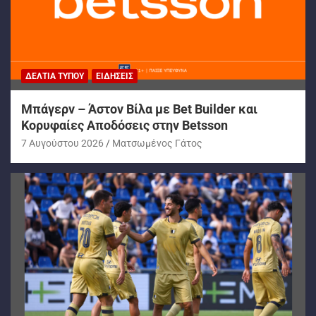
ΔΕΛΤΊΑ ΤΎΠΟΥ
ΕΙΔΉΣΕΙΣ
Μπάγερν – Άστον Βίλα με Bet Builder και
Κορυφαίες Αποδόσεις στην Betsson
7 Αυγούστου 2026
Ματσωμένος Γάτος