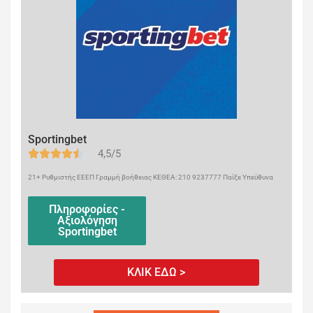
Sportingbet
4,5/5
21+ Ρυθμιστής ΕΕΕΠ Γραμμή βοήθειας ΚΕΘΕΑ: 210 9237777 Παίξε Υπεύθυνα
Πληροφορίες -
Αξιολόγηση
Sportingbet
ΚΛΙΚ ΕΔΩ >