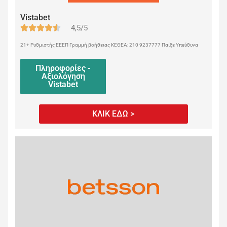
Vistabet
4,5/5
21+ Ρυθμιστής ΕΕΕΠ Γραμμή βοήθειας ΚΕΘΕΑ: 210 9237777 Παίξε Υπεύθυνα
Πληροφορίες -
Αξιολόγηση
Vistabet
ΚΛΙΚ ΕΔΩ >