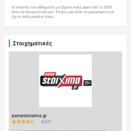
Οι γνώστες του αθλήματος με ξέρουν καλά, αφού από το 2005
δίνω τα προγνωστικά μου. Στόχος μας είναι το μεροκάματο και
όχι οι πολύ μεγάλες νίκες…
Στοιχηματικές
pamestoixima.gr
4,5/5