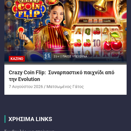
ΚΑΖΊΝΟ
Crazy Coin Flip: Συναρπαστικό παιχνίδι από
την Evolution
7 Αυγούστου 2026
Ματσωμένος Γάτος
ΧΡΗΣΙΜΑ LINKS