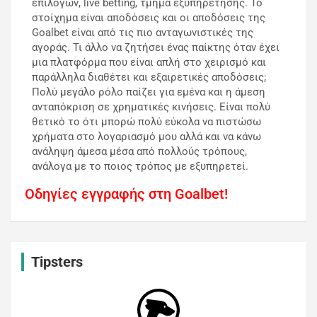
επιλογών, live betting, τμήμα εξυπηρέτησης. Το
στοίχημα είναι αποδόσεις και οι αποδόσεις της
Goalbet είναι από τις πιο ανταγωνιστικές της
αγοράς. Τι άλλο να ζητήσει ένας παίκτης όταν έχει
μια πλατφόρμα που είναι απλή στο χειρισμό και
παράλληλα διαθέτει και εξαιρετικές αποδόσεις;
Πολύ μεγάλο ρόλο παίζει για εμένα και η άμεση
ανταπόκριση σε χρηματικές κινήσεις. Είναι πολύ
θετικό το ότι μπορώ πολύ εύκολα να πιστώσω
χρήματα στο λογαριασμό μου αλλά και να κάνω
ανάληψη άμεσα μέσα από πολλούς τρόπους,
ανάλογα με το ποιος τρόπος με εξυπηρετεί.
Οδηγίες εγγραφής στη Goalbet!
Tipsters