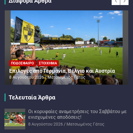
Διάφορα Άρθρα
ΠΟΔΌΣΦΑΙΡΟ
ΣΤΟΊΧΗΜΑ
Επιλογές από Γερμανία, Βέλγιο και Αυστρία
8 Αυγούστου 2026
Ματσωμένος Γάτος
Τελευταία Άρθρα
Oι κορυφαίες αναμετρήσεις του Σαββάτου με
ενισχυμένες αποδόσεις!
8 Αυγούστου 2026
Ματσωμένος Γάτος