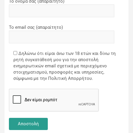
Το όνομά σας (απαραίτητο)
Το email σας (απαραίτητο)
Δηλώνω ότι είμαι άνω των 18 ετών και δίνω τη
ρητή συγκατάθεσή μου για την αποστολή
ενημερωτικών email σχετικά με περιεχόμενο
στοιχηματισμού, προσφορές και υπηρεσίες,
σύμφωνα με την Πολιτική Απορρήτου.