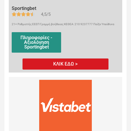
Sportingbet
4,5/5
21+ Ρυθμιστής ΕΕΕΠ Γραμμή βοήθειας ΚΕΘΕΑ: 210 9237777 Παίξε Υπεύθυνα
Πληροφορίες -
Αξιολόγηση
Sportingbet
ΚΛΙΚ ΕΔΩ >