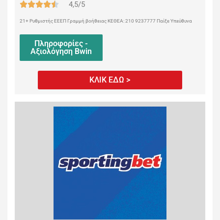
4,5/5
21+ Ρυθμιστής ΕΕΕΠ Γραμμή βοήθειας ΚΕΘΕΑ: 210 9237777 Παίξε Υπεύθυνα
Πληροφορίες -
Αξιολόγηση Bwin
ΚΛΙΚ ΕΔΩ >