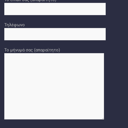
Τηλέφωνο
Το μήνυμά σας (απαραίτητο)