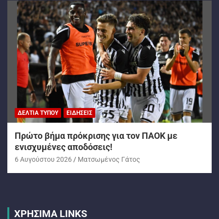
ΔΕΛΤΊΑ ΤΎΠΟΥ
ΕΙΔΉΣΕΙΣ
Πρώτο βήμα πρόκρισης για τον ΠΑΟΚ με
ενισχυμένες αποδόσεις!
6 Αυγούστου 2026
Ματσωμένος Γάτος
ΧΡΗΣΙΜΑ LINKS