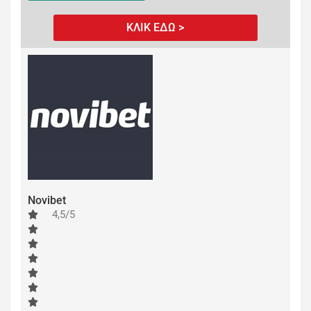
ΚΛΙΚ ΕΔΩ >
Novibet
4,5/5