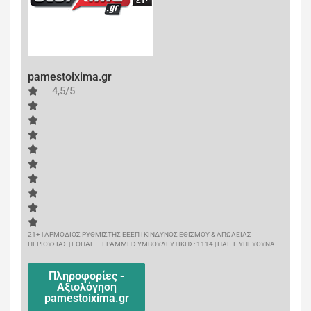
pamestoixima.gr
4,5/5
21+ | ΑΡΜΟΔΙΟΣ ΡΥΘΜΙΣΤΗΣ ΕΕΕΠ | ΚΙΝΔΥΝΟΣ ΕΘΙΣΜΟΥ & ΑΠΩΛΕΙΑΣ
ΠΕΡΙΟΥΣΙΑΣ | ΕΟΠΑΕ – ΓΡΑΜΜΗ ΣΥΜΒΟΥΛΕΥΤΙΚΗΣ: 1114 | ΠΑΙΞΕ ΥΠΕΥΘΥΝΑ
Πληροφορίες -
Αξιολόγηση
pamestoixima.gr