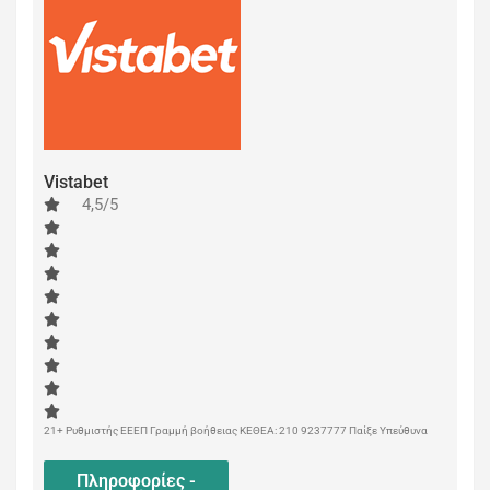
Vistabet
4,5/5
21+ Ρυθμιστής ΕΕΕΠ Γραμμή βοήθειας ΚΕΘΕΑ: 210 9237777 Παίξε Υπεύθυνα
Πληροφορίες -