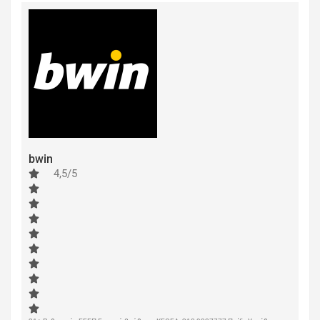
bwin
4,5/5