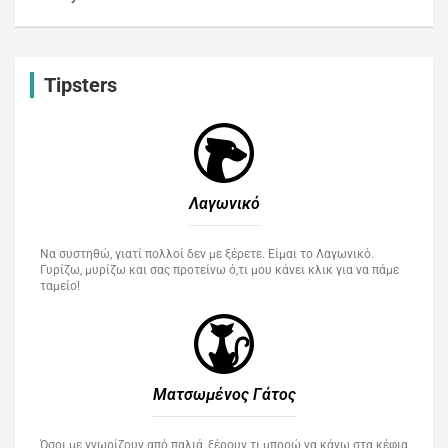
Tipsters
Λαγωνικό
Να συστηθώ, γιατί πολλοί δεν με ξέρετε. Είμαι το Λαγωνικό.
Γυρίζω, μυρίζω και σας προτείνω ό,τι μου κάνει κλικ για να πάμε
ταμείο!
Ματσωμένος Γάτος​
Όσοι με γνωρίζουν από παλιά, ξέρουν τι μπορώ να κάνω στα κέφια