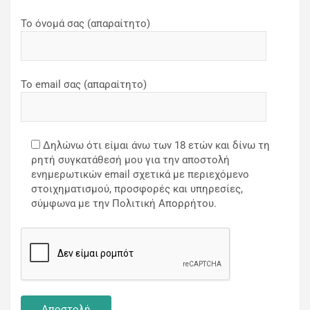
Το όνομά σας (απαραίτητο)
Το email σας (απαραίτητο)
Δηλώνω ότι είμαι άνω των 18 ετών και δίνω τη
ρητή συγκατάθεσή μου για την αποστολή
ενημερωτικών email σχετικά με περιεχόμενο
στοιχηματισμού, προσφορές και υπηρεσίες,
σύμφωνα με την Πολιτική Απορρήτου.