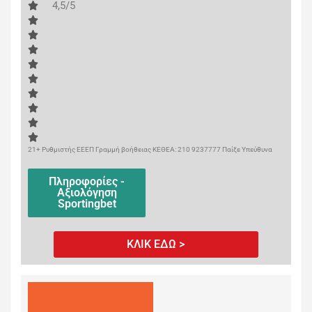
4,5/5
21+ Ρυθμιστής ΕΕΕΠ Γραμμή βοήθειας ΚΕΘΕΑ: 210 9237777 Παίξε Υπεύθυνα
Πληροφορίες -
Αξιολόγηση
Sportingbet
ΚΛΙΚ ΕΔΩ >