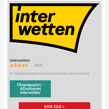
Interwetten
4,5/5
21+ | ΚΙΝΔΥΝΟΣ ΕΘΙΣΜΟΥ & ΑΠΩΛΕΙΑΣ ΠΕΡΙΟΥΣΙΑΣ | ΠΑΙΞΕ ΥΠΕΥΘΥΝΑ
Πληροφορίες -
Αξιολόγηση
Interwetten
ΚΛΙΚ ΕΔΩ >