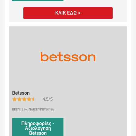
ΚΛΙΚ ΕΔΩ >
Betsson
4,5/5
ΕΕΕΠ | 21+ | ΠΑΙΞΕ ΥΠΕΥΘΥΝΑ
Πληροφορίες -
Αξιολόγηση
Betsson