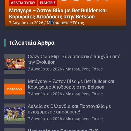
ΔΕΛΤΊΑ ΤΎΠΟΥ
ΕΙΔΉΣΕΙΣ
Μπάγερν – Άστον Βίλα με Bet Builder και
Κορυφαίες Αποδόσεις στην Betsson
7 Αυγούστου 2026
Ματσωμένος Γάτος
Τελευταία Άρθρα
Crazy Coin Flip: Συναρπαστικό παιχνίδι από
την Evolution
7 Αυγούστου 2026
Ματσωμένος Γάτος
Μπάγερν – Άστον Βίλα με Bet Builder και
Κορυφαίες Αποδόσεις στην Betsson
7 Αυγούστου 2026
Ματσωμένος Γάτος
Αυλαία σε Ολλανδία και Πορτογαλία με
ενισχυμένες αποδόσεις!
7 Αυγούστου 2026
Ματσωμένος Γάτος