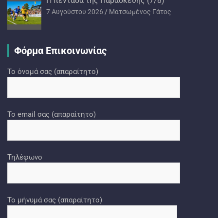
H πεντάδα της Παρασκευής (7/8)
7 Αυγούστου 2026
Ματσωμένος Γάτος
Φόρμα Επικοινωνίας
Το όνομά σας (απαραίτητο)
Το email σας (απαραίτητο)
Τηλέφωνο
Το μήνυμά σας (απαραίτητο)