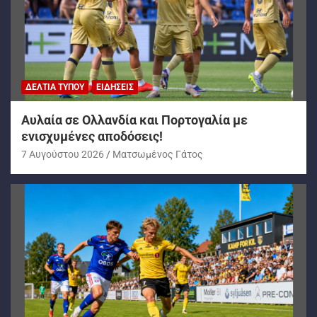
ΔΕΛΤΊΑ ΤΎΠΟΥ
ΕΙΔΉΣΕΙΣ
Αυλαία σε Ολλανδία και Πορτογαλία με
ενισχυμένες αποδόσεις!
7 Αυγούστου 2026
Ματσωμένος Γάτος