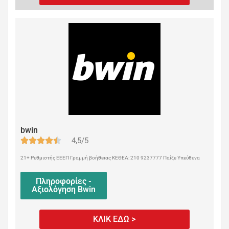
bwin
4,5/5
21+ Ρυθμιστής ΕΕΕΠ Γραμμή βοήθειας ΚΕΘΕΑ: 210 9237777 Παίξε Υπεύθυνα
Πληροφορίες -
Αξιολόγηση Bwin
ΚΛΙΚ ΕΔΩ >