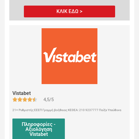
ΚΛΙΚ ΕΔΩ >
Vistabet
4,5/5
21+ Ρυθμιστής ΕΕΕΠ Γραμμή βοήθειας ΚΕΘΕΑ: 210 9237777 Παίξε Υπεύθυνα
Πληροφορίες -
Αξιολόγηση
Vistabet