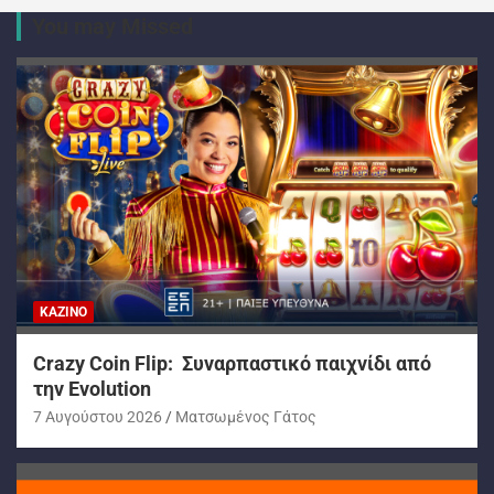
You may Missed
ΚΑΖΊΝΟ
Crazy Coin Flip: Συναρπαστικό παιχνίδι από
την Evolution
7 Αυγούστου 2026
Ματσωμένος Γάτος