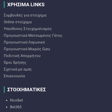
ΧΡΗΣΙΜΑ LINKS
Συμβουλές για στοίχημα
Online στοίχημα
Υπεύθυνος Στοιχηματισμός
Προγνωστικά Ματσωμένος Γάτος
Προγνωστικά Λαγωνικό
Προγνωστικά Mικρός Guru
Πολιτική Απορρήτου
Όροι Χρήσης
Σχετικά με εμάς
Επικοινωνία
ΣΤΟΙΧΗΜΑΤΙΚΕΣ
Novibet
Bet365