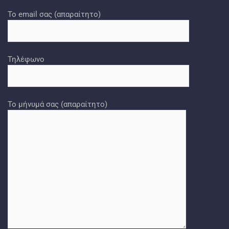
Το email σας (απαραίτητο)
Τηλέφωνο
Το μήνυμά σας (απαραίτητο)