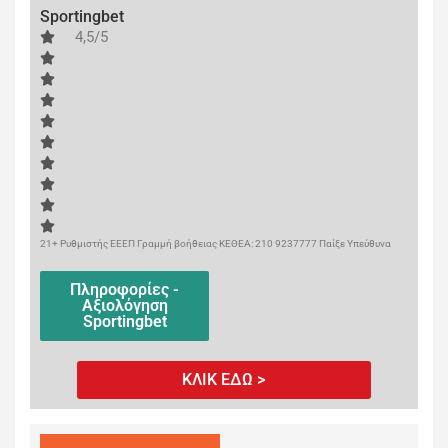
Sportingbet
4,5/5
21+ Ρυθμιστής ΕΕΕΠ Γραμμή βοήθειας ΚΕΘΕΑ: 210 9237777 Παίξε Υπεύθυνα
Πληροφορίες -
Αξιολόγηση
Sportingbet
ΚΛΙΚ ΕΔΩ >