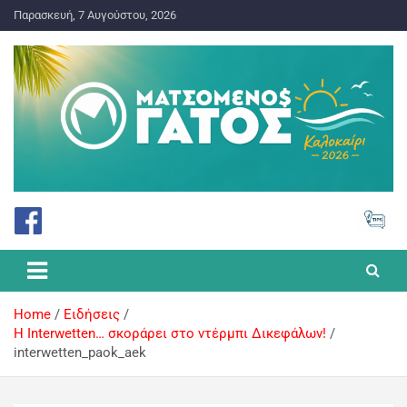
Παρασκευή, 7 Αυγούστου, 2026
ΠΡΟΓΝΩΣΤΙΚΑ ΓΙΑ ΤΟ ΣΤΟΙΧΗΜΑ
Ματσωμένος Γάτος – Όλα για
το Στοίχημα
Home
Ειδήσεις
Η Interwetten… σκοράρει στο ντέρμπι Δικεφάλων!
interwetten_paok_aek