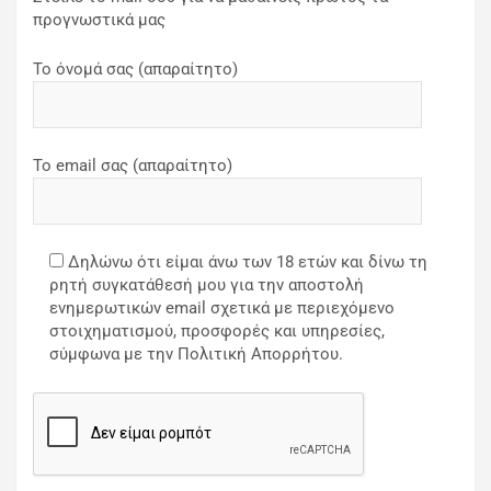
προγνωστικά μας
Το όνομά σας (απαραίτητο)
Το email σας (απαραίτητο)
Δηλώνω ότι είμαι άνω των 18 ετών και δίνω τη
ρητή συγκατάθεσή μου για την αποστολή
ενημερωτικών email σχετικά με περιεχόμενο
στοιχηματισμού, προσφορές και υπηρεσίες,
σύμφωνα με την Πολιτική Απορρήτου.