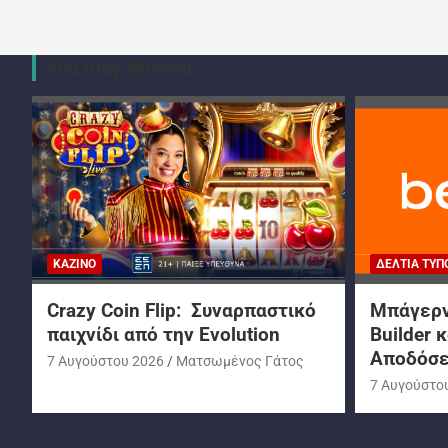
You may Missed
ΚΑΖΊΝΟ
ΔΕΛΤΊΑ ΤΎΠ
Crazy Coin Flip: Συναρπαστικό
Μπάγερν 
παιχνίδι από την Evolution
Builder 
Αποδόσε
7 Αυγούστου 2026
Ματσωμένος Γάτος
7 Αυγούστο