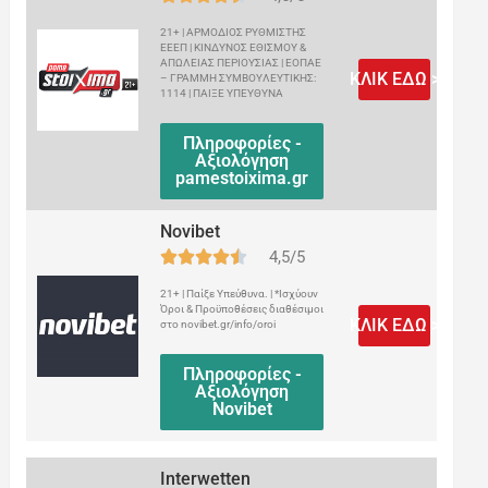
21+ | ΑΡΜΟΔΙΟΣ ΡΥΘΜΙΣΤΗΣ
ΕΕΕΠ | ΚΙΝΔΥΝΟΣ ΕΘΙΣΜΟΥ &
ΑΠΩΛΕΙΑΣ ΠΕΡΙΟΥΣΙΑΣ | ΕΟΠΑΕ
ΚΛΙΚ ΕΔΩ >
– ΓΡΑΜΜΗ ΣΥΜΒΟΥΛΕΥΤΙΚΗΣ:
1114 | ΠΑΙΞΕ ΥΠΕΥΘΥΝΑ
Πληροφορίες -
Αξιολόγηση
pamestoixima.gr
Novibet
4,5/5
21+ | Παίξε Υπεύθυνα. | *Ισχύουν
Όροι & Προϋποθέσεις διαθέσιμοι
ΚΛΙΚ ΕΔΩ >
στο novibet.gr/info/oroi
Πληροφορίες -
Αξιολόγηση
Novibet
Interwetten