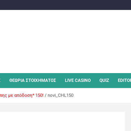
Σ
ΘΕΩΡΙΑ ΣΤΟΙΧΗΜΑΤΟΣ
LIVE CASINO
QUIZ
EDITO
πης με απόδοση* 150!
novi_CHL150