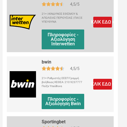
4,5/5
21+ | ΚΙΝΔΥΝΟΣ ΕΘΙΣΜΟΥ &
ΑΠΩΛΕΙΑΣ ΠΕΡΙΟΥΣΙΑΣ | ΠΑΙΞΕ
ΚΛΙΚ ΕΔΩ >
ΥΠΕΥΘΥΝΑ
Πληροφορίες -
Αξιολόγηση
Interwetten
bwin
4,5/5
21+ Ρυθμιστής ΕΕΕΠ Γραμμή
βοήθειας ΚΕΘΕΑ: 210 9237777
ΚΛΙΚ ΕΔΩ >
Παίξε Υπεύθυνα
Πληροφορίες -
Αξιολόγηση Bwin
Sportingbet