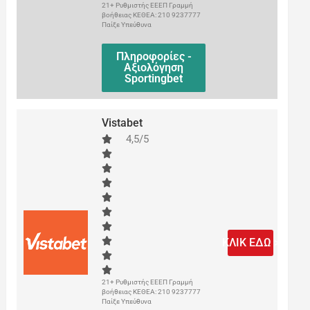
21+ Ρυθμιστής ΕΕΕΠ Γραμμή
βοήθειας ΚΕΘΕΑ: 210 9237777
Παίξε Υπεύθυνα
Πληροφορίες -
Αξιολόγηση
Sportingbet
Vistabet
4,5/5
ΚΛΙΚ ΕΔΩ >
21+ Ρυθμιστής ΕΕΕΠ Γραμμή
βοήθειας ΚΕΘΕΑ: 210 9237777
Παίξε Υπεύθυνα