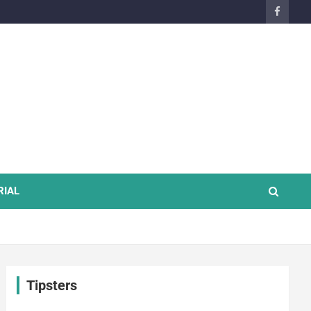
RIAL
Tipsters