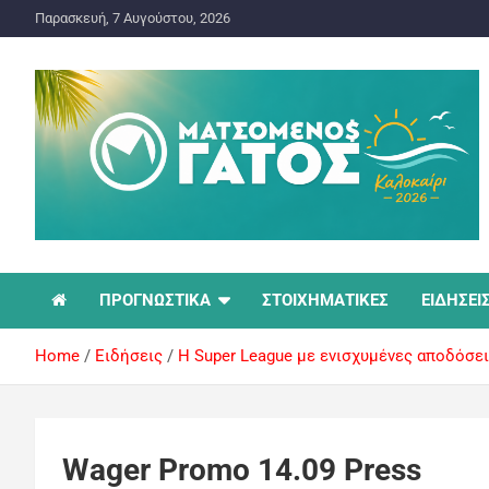
Παρασκευή, 7 Αυγούστου, 2026
ΠΡΟΓΝΩΣΤΙΚΑ ΓΙΑ ΤΟ ΣΤΟΙΧΗΜΑ
Ματσωμένος Γάτος –
ΠΡΟΓΝΩΣΤΙΚΑ
ΣΤΟΙΧΗΜΑΤΙΚΕΣ
ΕΙΔΗΣΕΙ
Όλα για το Στοίχημα
Home
Ειδήσεις
Η Super League με ενισχυμένες αποδόσει
Wager Promo 14.09 Press