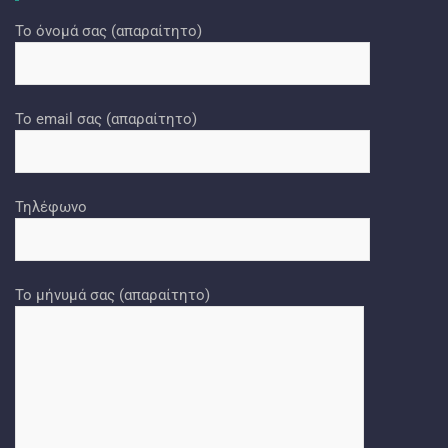
Το όνομά σας (απαραίτητο)
Το email σας (απαραίτητο)
Τηλέφωνο
Το μήνυμά σας (απαραίτητο)