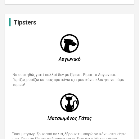
Tipsters
Λαγωνικό
Να συστηθώ, γιατί πολλοί δεν με ξέρετε. Είμαι το Λαγωνικό.
Γυρίζω, μυρίζω και σας προτείνω ό,τι μου κάνει κλικ για να πάμε
ταμείο!
Ματσωμένος Γάτος​
Όσοι με γνωρίζουν από παλιά, ξέρουν τι μπορώ να κάνω στα κέφια
μου. Όσοι με ξέρετε από πάντα, γνωρίζετε ότι ο Ματσωμένος