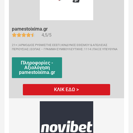
pamestoixima.gr
4,5/5
21+ | ΑΡΜΟΔΙΟΣ ΡΥΘΜΙΣΤΗΣ ΕΕΕΠ | ΚΙΝΔΥΝΟΣ ΕΘΙΣΜΟΥ & ΑΠΩΛΕΙΑΣ
ΠΕΡΙΟΥΣΙΑΣ | ΕΟΠΑΕ – ΓΡΑΜΜΗ ΣΥΜΒΟΥΛΕΥΤΙΚΗΣ: 1114 | ΠΑΙΞΕ ΥΠΕΥΘΥΝΑ
Πληροφορίες -
Αξιολόγηση
pamestoixima.gr
ΚΛΙΚ ΕΔΩ >