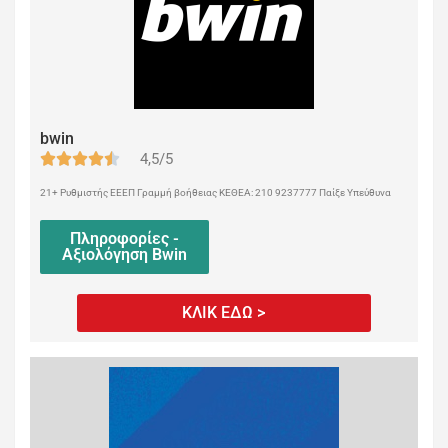
bwin
4,5/5
21+ Ρυθμιστής ΕΕΕΠ Γραμμή βοήθειας ΚΕΘΕΑ: 210 9237777 Παίξε Υπεύθυνα
Πληροφορίες -
Αξιολόγηση Bwin
ΚΛΙΚ ΕΔΩ >