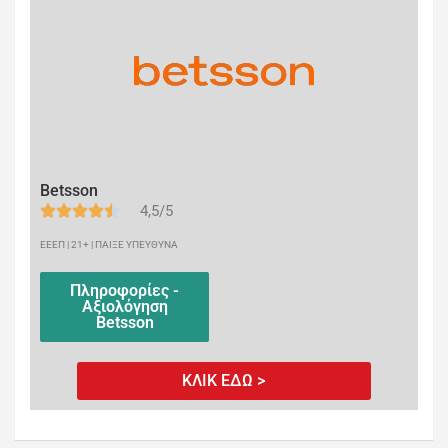
Betsson
4,5/5
ΕΕΕΠ | 21+ | ΠΑΙΞΕ ΥΠΕΥΘΥΝΑ
Πληροφορίες -
Αξιολόγηση
Betsson
ΚΛΙΚ ΕΔΩ >