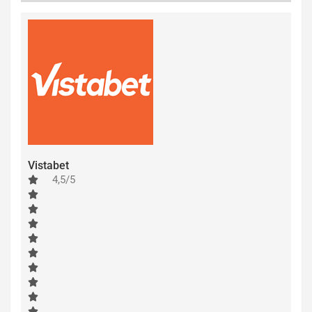
Vistabet
4,5/5