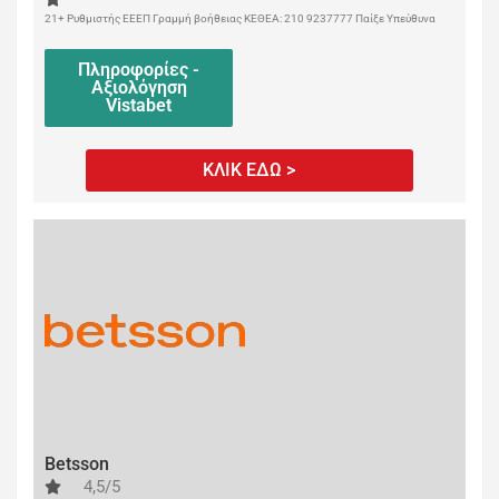
21+ Ρυθμιστής ΕΕΕΠ Γραμμή βοήθειας ΚΕΘΕΑ: 210 9237777 Παίξε Υπεύθυνα
Πληροφορίες -
Αξιολόγηση
Vistabet
ΚΛΙΚ ΕΔΩ >
Betsson
4,5/5