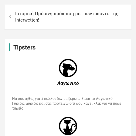
Ιστορική Πράσινη πρόκριση με… πεντάποντο της
Interwetten!
Tipsters
Λαγωνικό
Να συστηθώ, γιατί πολλοί δεν με ξέρετε. Είμαι το Λαγωνικό.
Γυρίζω, μυρίζω και σας προτείνω ό,τι μου κάνει κλικ για να πάμε
ταμείο!