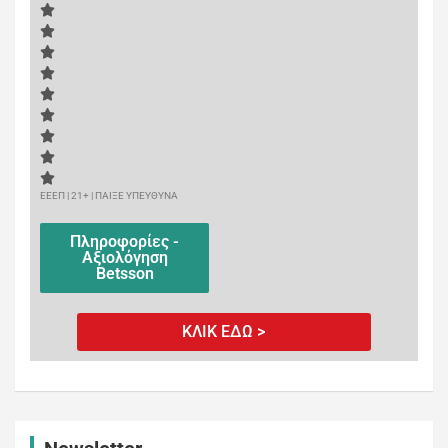
ΕΕΕΠ | 21+ | ΠΑΙΞΕ ΥΠΕΥΘΥΝΑ
Πληροφορίες -
Αξιολόγηση
Betsson
ΚΛΙΚ ΕΔΩ >