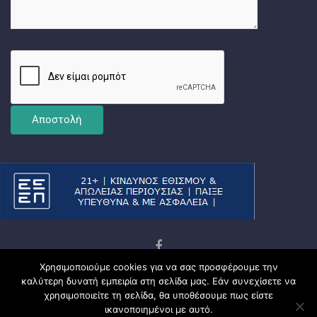
Χρησιμοποιούμε cookies για να σας προσφέρουμε την
Copyright © 2026
Ματσωμένος Γάτος – Όλα για το
καλύτερη δυνατή εμπειρία στη σελίδα μας. Εάν συνεχίσετε να
Στοίχημα
χρησιμοποιείτε τη σελίδα, θα υποθέσουμε πως είστε
Πολιτική Απορρήτου
ικανοποιημένοι με αυτό.