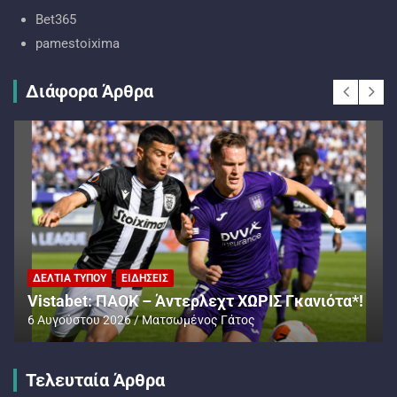
Bet365
pamestoixima
Διάφορα Άρθρα
ΔΕΛΤΊΑ ΤΎΠΟΥ
ΕΙΔΉΣΕΙΣ
Vistabet: ΠΑΟΚ – Άντερλεχτ ΧΩΡΙΣ Γκανιότα*!
6 Αυγούστου 2026
Ματσωμένος Γάτος
Τελευταία Άρθρα