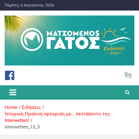
Πέμπτη, 6 Αυγούστου, 2026
ΠΡΟΓΝΩΣΤΙΚΑ ΓΙΑ ΤΟ ΣΤΟΙΧΗΜΑ
Ματσωμένος Γάτος – Όλα για
το Στοίχημα
Home
Ειδήσεις
Ιστορική Πράσινη πρόκριση με… πεντάποντο της
Interwetten!
interwetten_13_5