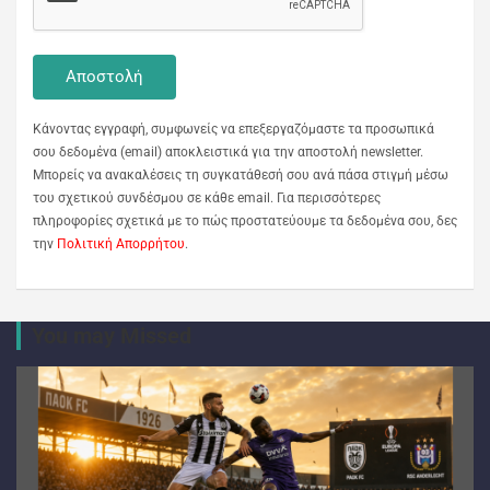
Κάνοντας εγγραφή, συμφωνείς να επεξεργαζόμαστε τα προσωπικά
σου δεδομένα (email) αποκλειστικά για την αποστολή newsletter.
Μπορείς να ανακαλέσεις τη συγκατάθεσή σου ανά πάσα στιγμή μέσω
του σχετικού συνδέσμου σε κάθε email. Για περισσότερες
πληροφορίες σχετικά με το πώς προστατεύουμε τα δεδομένα σου, δες
την
Πολιτική Απορρήτου
.
You may Missed