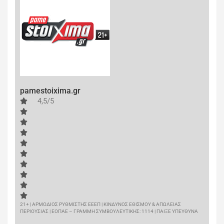
pamestoixima.gr
4,5/5
21+ | ΑΡΜΟΔΙΟΣ ΡΥΘΜΙΣΤΗΣ ΕΕΕΠ | ΚΙΝΔΥΝΟΣ ΕΘΙΣΜΟΥ & ΑΠΩΛΕΙΑΣ
ΠΕΡΙΟΥΣΙΑΣ | ΕΟΠΑΕ – ΓΡΑΜΜΗ ΣΥΜΒΟΥΛΕΥΤΙΚΗΣ: 1114 | ΠΑΙΞΕ ΥΠΕΥΘΥΝΑ