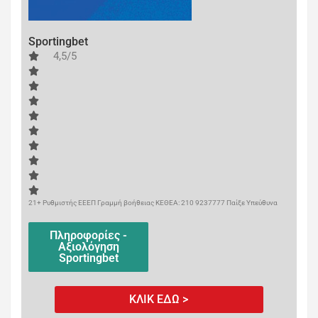
Sportingbet
4,5/5
21+ Ρυθμιστής ΕΕΕΠ Γραμμή βοήθειας ΚΕΘΕΑ: 210 9237777 Παίξε Υπεύθυνα
Πληροφορίες -
Αξιολόγηση
Sportingbet
ΚΛΙΚ ΕΔΩ >