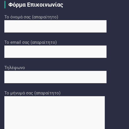
Φόρμα Επικοινωνίας
Το όνομά σας (απαραίτητο)
Το email σας (απαραίτητο)
Τηλέφωνο
Το μήνυμά σας (απαραίτητο)