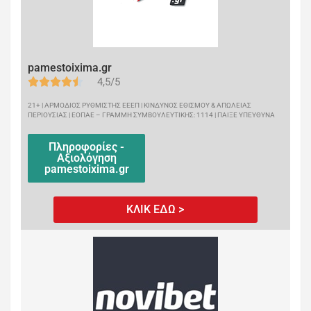
pamestoixima.gr
4,5/5
21+ | ΑΡΜΟΔΙΟΣ ΡΥΘΜΙΣΤΗΣ ΕΕΕΠ | ΚΙΝΔΥΝΟΣ ΕΘΙΣΜΟΥ & ΑΠΩΛΕΙΑΣ
ΠΕΡΙΟΥΣΙΑΣ | ΕΟΠΑΕ – ΓΡΑΜΜΗ ΣΥΜΒΟΥΛΕΥΤΙΚΗΣ: 1114 | ΠΑΙΞΕ ΥΠΕΥΘΥΝΑ
Πληροφορίες -
Αξιολόγηση
pamestoixima.gr
ΚΛΙΚ ΕΔΩ >