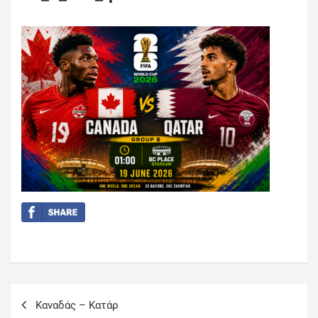
Καναδάς – Κατάρ