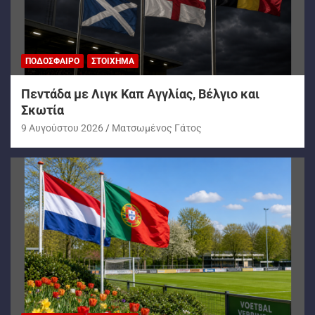
ΠΟΔΌΣΦΑΙΡΟ
ΣΤΟΊΧΗΜΑ
Πεντάδα με Λιγκ Καπ Αγγλίας, Βέλγιο και
Σκωτία
9 Αυγούστου 2026
Ματσωμένος Γάτος