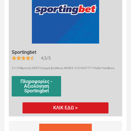
Sportingbet
4,5/5
21+ Ρυθμιστής ΕΕΕΠ Γραμμή βοήθειας ΚΕΘΕΑ: 210 9237777 Παίξε Υπεύθυνα
Πληροφορίες -
Αξιολόγηση
Sportingbet
ΚΛΙΚ ΕΔΩ >