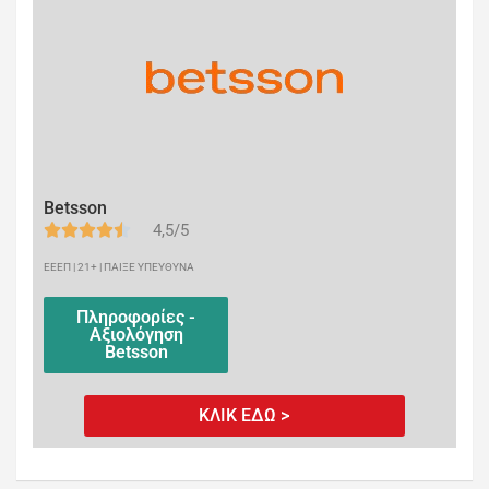
Betsson
4,5/5
ΕΕΕΠ | 21+ | ΠΑΙΞΕ ΥΠΕΥΘΥΝΑ
Πληροφορίες -
Αξιολόγηση
Betsson
ΚΛΙΚ ΕΔΩ >