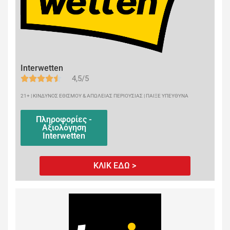
Interwetten
4,5/5
21+ | ΚΙΝΔΥΝΟΣ ΕΘΙΣΜΟΥ & ΑΠΩΛΕΙΑΣ ΠΕΡΙΟΥΣΙΑΣ | ΠΑΙΞΕ ΥΠΕΥΘΥΝΑ
Πληροφορίες -
Αξιολόγηση
Interwetten
ΚΛΙΚ ΕΔΩ >