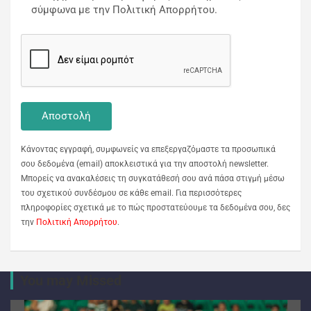
σύμφωνα με την Πολιτική Απορρήτου.
Κάνοντας εγγραφή, συμφωνείς να επεξεργαζόμαστε τα προσωπικά
σου δεδομένα (email) αποκλειστικά για την αποστολή newsletter.
Μπορείς να ανακαλέσεις τη συγκατάθεσή σου ανά πάσα στιγμή μέσω
του σχετικού συνδέσμου σε κάθε email. Για περισσότερες
πληροφορίες σχετικά με το πώς προστατεύουμε τα δεδομένα σου, δες
την
Πολιτική Απορρήτου
.
You may Missed