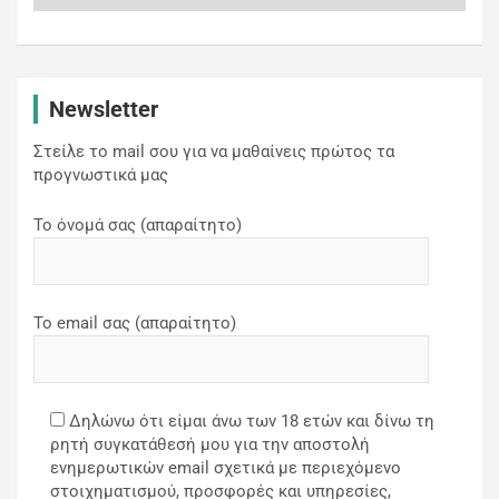
Newsletter
Στείλε το mail σου για να μαθαίνεις πρώτος τα
προγνωστικά μας
Το όνομά σας (απαραίτητο)
Το email σας (απαραίτητο)
Δηλώνω ότι είμαι άνω των 18 ετών και δίνω τη
ρητή συγκατάθεσή μου για την αποστολή
ενημερωτικών email σχετικά με περιεχόμενο
στοιχηματισμού, προσφορές και υπηρεσίες,