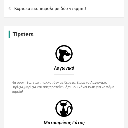
Kυριακάτικο παρολί με δύο ντέρμπι!
Tipsters
Λαγωνικό
Να συστηθώ, γιατί πολλοί δεν με ξέρετε. Είμαι το Λαγωνικό.
Γυρίζω, μυρίζω και σας προτείνω ό,τι μου κάνει κλικ για να πάμε
ταμείο!
Ματσωμένος Γάτος​