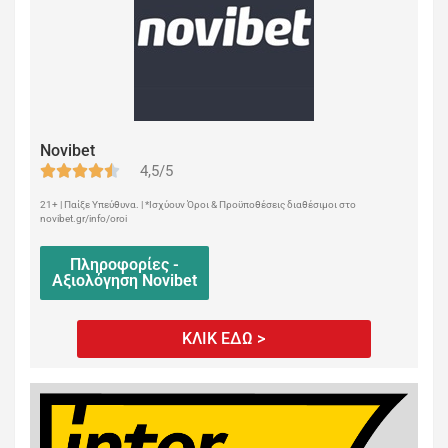
Novibet
4,5/5
21+ | Παίξε Υπεύθυνα. | *Ισχύουν Όροι & Προϋποθέσεις διαθέσιμοι στο
novibet.gr/info/oroi
Πληροφορίες -
Αξιολόγηση Novibet
ΚΛΙΚ ΕΔΩ >