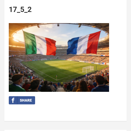
17_5_2