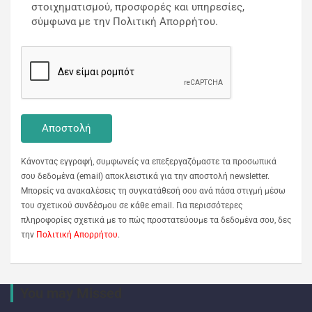
στοιχηματισμού, προσφορές και υπηρεσίες,
σύμφωνα με την Πολιτική Απορρήτου.
Κάνοντας εγγραφή, συμφωνείς να επεξεργαζόμαστε τα προσωπικά
σου δεδομένα (email) αποκλειστικά για την αποστολή newsletter.
Μπορείς να ανακαλέσεις τη συγκατάθεσή σου ανά πάσα στιγμή μέσω
του σχετικού συνδέσμου σε κάθε email. Για περισσότερες
πληροφορίες σχετικά με το πώς προστατεύουμε τα δεδομένα σου, δες
την
Πολιτική Απορρήτου
.
You may Missed