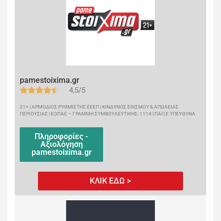
pamestoixima.gr
4,5/5
21+ | ΑΡΜΟΔΙΟΣ ΡΥΘΜΙΣΤΗΣ ΕΕΕΠ | ΚΙΝΔΥΝΟΣ ΕΘΙΣΜΟΥ & ΑΠΩΛΕΙΑΣ
ΠΕΡΙΟΥΣΙΑΣ | ΕΟΠΑΕ – ΓΡΑΜΜΗ ΣΥΜΒΟΥΛΕΥΤΙΚΗΣ: 1114 | ΠΑΙΞΕ ΥΠΕΥΘΥΝΑ
Πληροφορίες -
Αξιολόγηση
pamestoixima.gr
ΚΛΙΚ ΕΔΩ >