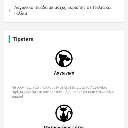
Λαγωνικό: Εξάδα με μάχες Ευρώπης σε Ιταλία και
Γαλλία
Tipsters
Λαγωνικό
Να συστηθώ, γιατί πολλοί δεν με ξέρετε. Είμαι το Λαγωνικό.
Γυρίζω, μυρίζω και σας προτείνω ό,τι μου κάνει κλικ για να πάμε
ταμείο!
Ματσωμένος Γάτος​