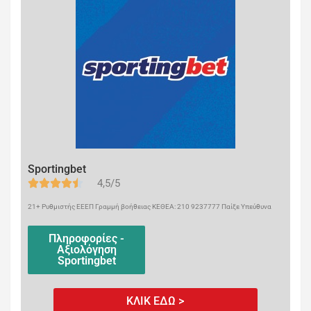
Sportingbet
4,5/5
21+ Ρυθμιστής ΕΕΕΠ Γραμμή βοήθειας ΚΕΘΕΑ: 210 9237777 Παίξε Υπεύθυνα
Πληροφορίες -
Αξιολόγηση
Sportingbet
ΚΛΙΚ ΕΔΩ >