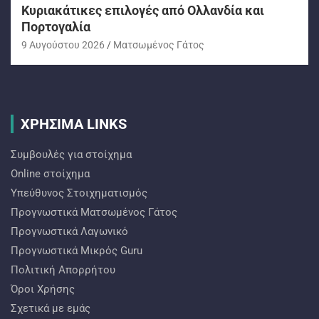
Kυριακάτικες επιλογές από Ολλανδία και
Πορτογαλία
9 Αυγούστου 2026
Ματσωμένος Γάτος
ΧΡΗΣΙΜΑ LINKS
Συμβουλές για στοίχημα
Online στοίχημα
Υπεύθυνος Στοιχηματισμός
Προγνωστικά Ματσωμένος Γάτος
Προγνωστικά Λαγωνικό
Προγνωστικά Mικρός Guru
Πολιτική Απορρήτου
Όροι Χρήσης
Σχετικά με εμάς