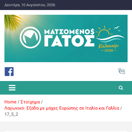
Δευτέρα, 10 Αυγούστου, 2026
ΠΡΟΓΝΩΣΤΙΚΑ ΓΙΑ ΤΟ ΣΤΟΙΧΗΜΑ
Ματσωμένος Γάτος – Όλα για
το Στοίχημα
Home
Στοίχημα
Λαγωνικό: Εξάδα με μάχες Ευρώπης σε Ιταλία και Γαλλία
17_5_2