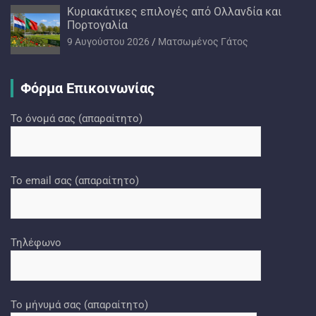
Kυριακάτικες επιλογές από Ολλανδία και
Πορτογαλία
9 Αυγούστου 2026
Ματσωμένος Γάτος
Φόρμα Επικοινωνίας
Το όνομά σας (απαραίτητο)
Το email σας (απαραίτητο)
Τηλέφωνο
Το μήνυμά σας (απαραίτητο)