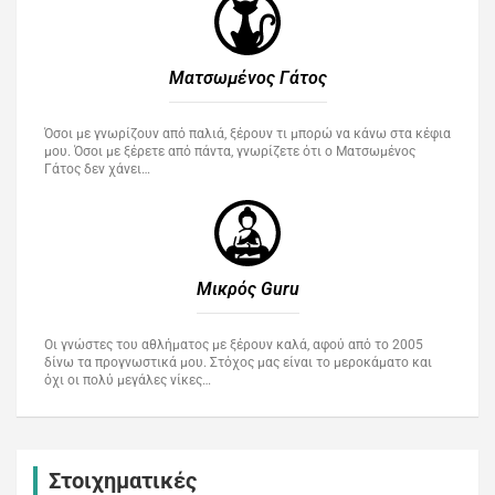
Ματσωμένος Γάτος​
Όσοι με γνωρίζουν από παλιά, ξέρουν τι μπορώ να κάνω στα κέφια
μου. Όσοι με ξέρετε από πάντα, γνωρίζετε ότι ο Ματσωμένος
Γάτος δεν χάνει…
Μικρός Guru​
Οι γνώστες του αθλήματος με ξέρουν καλά, αφού από το 2005
δίνω τα προγνωστικά μου. Στόχος μας είναι το μεροκάματο και
όχι οι πολύ μεγάλες νίκες…
Στοιχηματικές