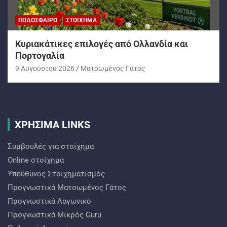
ΠΟΔΌΣΦΑΙΡΟ
ΣΤΟΊΧΗΜΑ
Kυριακάτικες επιλογές από Ολλανδία και
Πορτογαλία
9 Αυγούστου 2026
Ματσωμένος Γάτος
ΧΡΗΣΙΜΑ LINKS
Συμβουλές για στοίχημα
Online στοίχημα
Υπεύθυνος Στοιχηματισμός
Προγνωστικά Ματσωμένος Γάτος
Προγνωστικά Λαγωνικό
Προγνωστικά Mικρός Guru