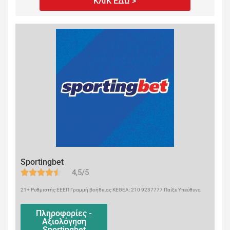
ΚΛΙΚ ΕΔΩ >
Sportingbet
4,5/5
21+ Ρυθμιστής ΕΕΕΠ Γραμμή βοήθειας ΚΕΘΕΑ: 210 9237777 Παίξε Υπεύθυνα
Πληροφορίες -
Αξιολόγηση
Sportingbet