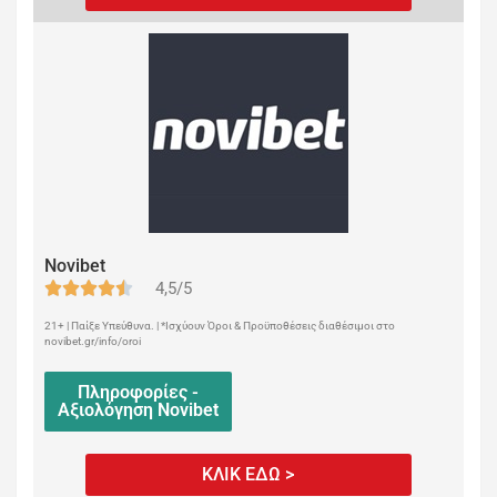
Novibet
4,5/5
21+ | Παίξε Υπεύθυνα. | *Ισχύουν Όροι & Προϋποθέσεις διαθέσιμοι στο
novibet.gr/info/oroi
Πληροφορίες -
Αξιολόγηση Novibet
ΚΛΙΚ ΕΔΩ >