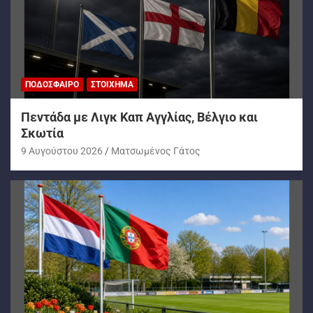
ΠΟΔΌΣΦΑΙΡΟ
ΣΤΟΊΧΗΜΑ
Πεντάδα με Λιγκ Καπ Αγγλίας, Βέλγιο και
Σκωτία
9 Αυγούστου 2026
Ματσωμένος Γάτος