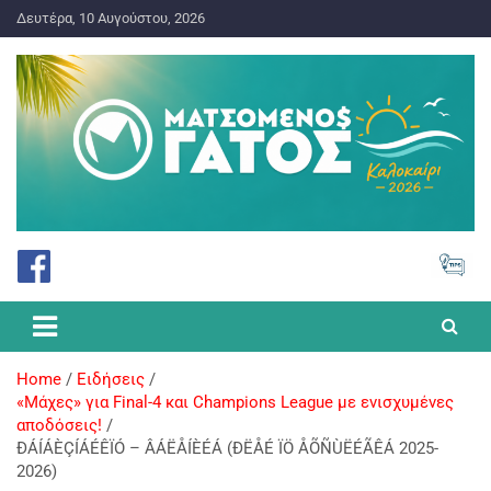
Δευτέρα, 10 Αυγούστου, 2026
ΠΡΟΓΝΩΣΤΙΚΑ ΓΙΑ ΤΟ ΣΤΟΙΧΗΜΑ
Ματσωμένος Γάτος – Όλα για
το Στοίχημα
Home
Ειδήσεις
«Μάχες» για Final-4 και Champions League με ενισχυμένες
αποδόσεις!
ÐÁÍÁÈÇÍÁÉÊÏÓ – ÂÁËÅÍÈÉÁ (ÐËÅÉ ÏÖ ÅÕÑÙËÉÃÊÁ 2025-
2026)