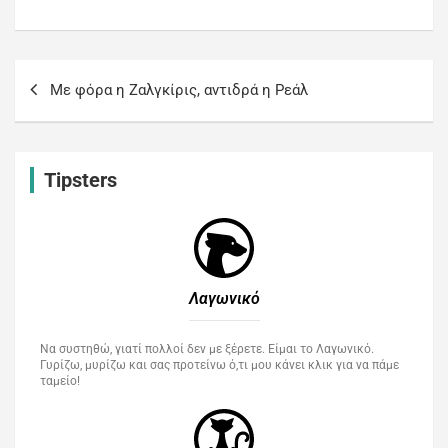
Με φόρα η Ζαλγκίρις, αντιδρά η Ρεάλ
Tipsters
Λαγωνικό
Να συστηθώ, γιατί πολλοί δεν με ξέρετε. Είμαι το Λαγωνικό.
Γυρίζω, μυρίζω και σας προτείνω ό,τι μου κάνει κλικ για να πάμε
ταμείο!