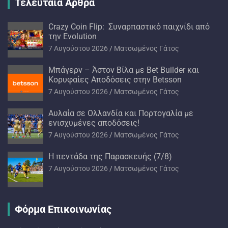
Τελευταία Άρθρα
Crazy Coin Flip: Συναρπαστικό παιχνίδι από
την Evolution
7 Αυγούστου 2026
Ματσωμένος Γάτος
Μπάγερν – Άστον Βίλα με Bet Builder και
Κορυφαίες Αποδόσεις στην Betsson
7 Αυγούστου 2026
Ματσωμένος Γάτος
Αυλαία σε Ολλανδία και Πορτογαλία με
ενισχυμένες αποδόσεις!
7 Αυγούστου 2026
Ματσωμένος Γάτος
H πεντάδα της Παρασκευής (7/8)
7 Αυγούστου 2026
Ματσωμένος Γάτος
Φόρμα Επικοινωνίας