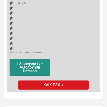
4,5/5
ΕΕΕΠ | 21+ | ΠΑΙΞΕ ΥΠΕΥΘΥΝΑ
Πληροφορίες -
Αξιολόγηση
Betsson
ΚΛΙΚ ΕΔΩ >