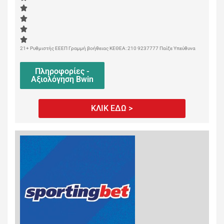
21+ Ρυθμιστής ΕΕΕΠ Γραμμή βοήθειας ΚΕΘΕΑ: 210 9237777 Παίξε Υπεύθυνα
Πληροφορίες -
Αξιολόγηση Bwin
ΚΛΙΚ ΕΔΩ >