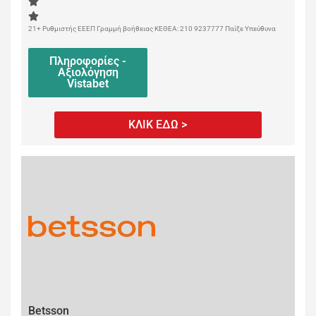
21+ Ρυθμιστής ΕΕΕΠ Γραμμή βοήθειας ΚΕΘΕΑ: 210 9237777 Παίξε Υπεύθυνα
Πληροφορίες -
Αξιολόγηση
Vistabet
ΚΛΙΚ ΕΔΩ >
Betsson