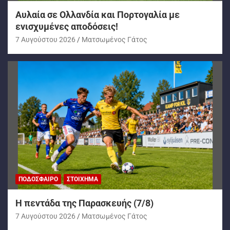
Αυλαία σε Ολλανδία και Πορτογαλία με
ενισχυμένες αποδόσεις!
7 Αυγούστου 2026
Ματσωμένος Γάτος
ΠΟΔΌΣΦΑΙΡΟ
ΣΤΟΊΧΗΜΑ
H πεντάδα της Παρασκευής (7/8)
7 Αυγούστου 2026
Ματσωμένος Γάτος