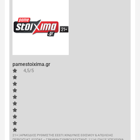
pamestoixima.gr
4,5/5
21+ | ΑΡΜΟΔΙΟΣ ΡΥΘΜΙΣΤΗΣ ΕΕΕΠ | ΚΙΝΔΥΝΟΣ ΕΘΙΣΜΟΥ & ΑΠΩΛΕΙΑΣ
ΠΕΡΙΟΥΣΙΑΣ | ΕΟΠΑΕ – ΓΡΑΜΜΗ ΣΥΜΒΟΥΛΕΥΤΙΚΗΣ: 1114 | ΠΑΙΞΕ ΥΠΕΥΘΥΝΑ