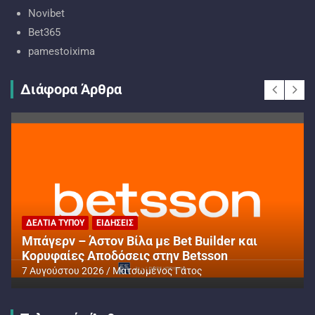
Novibet
Bet365
pamestoixima
Διάφορα Άρθρα
ΔΕΛΤΊΑ ΤΎΠΟΥ
ΕΙΔΉΣΕΙΣ
Μπάγερν – Άστον Βίλα με Bet Builder και
Κορυφαίες Αποδόσεις στην Betsson
7 Αυγούστου 2026
Ματσωμένος Γάτος