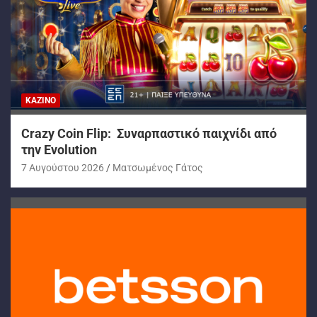
ΚΑΖΊΝΟ
Crazy Coin Flip: Συναρπαστικό παιχνίδι από
την Evolution
7 Αυγούστου 2026
Ματσωμένος Γάτος