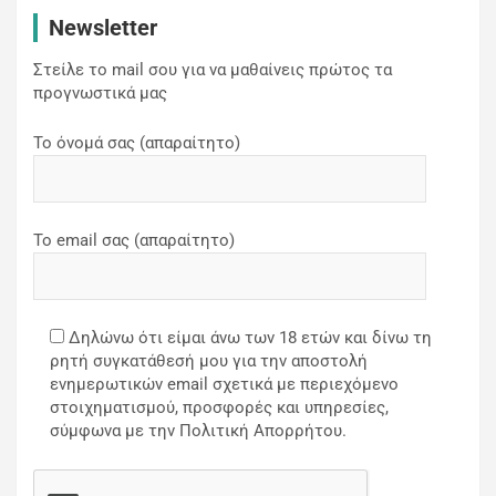
Newsletter
Στείλε το mail σου για να μαθαίνεις πρώτος τα
προγνωστικά μας
Το όνομά σας (απαραίτητο)
Το email σας (απαραίτητο)
Δηλώνω ότι είμαι άνω των 18 ετών και δίνω τη
ρητή συγκατάθεσή μου για την αποστολή
ενημερωτικών email σχετικά με περιεχόμενο
στοιχηματισμού, προσφορές και υπηρεσίες,
σύμφωνα με την Πολιτική Απορρήτου.