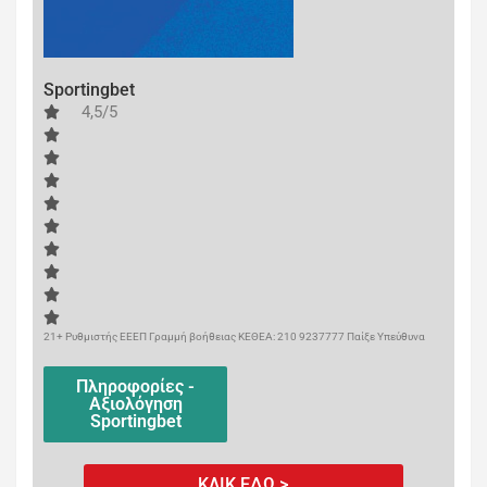
Sportingbet
4,5/5
21+ Ρυθμιστής ΕΕΕΠ Γραμμή βοήθειας ΚΕΘΕΑ: 210 9237777 Παίξε Υπεύθυνα
Πληροφορίες -
Αξιολόγηση
Sportingbet
ΚΛΙΚ ΕΔΩ >