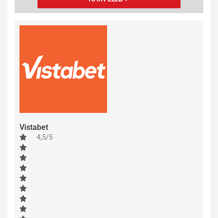
Vistabet
4,5/5