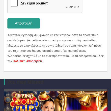
Κάνοντας εγγραφή, συμφωνείς να επεξεργαζόμαστε τα προσωπικά
σου δεδομένα (email) αποκλειστικά για την αποστολή newsletter.
Μπορείς να ανακαλέσεις τη συγκατάθεσή σου ανά πάσα στιγμή μέσω
του σχετικού συνδέσμου σε κάθε email. Για περισσότερες
πληροφορίες σχετικά με το πώς προστατεύουμε τα δεδομένα σου, δες
την
Πολιτική Απορρήτου
.
You may Missed