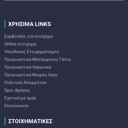
ΧΡΗΣΙΜΑ LINKS
Συμβουλές για στοίχημα
Online στοίχημα
Υπεύθυνος Στοιχηματισμός
Προγνωστικά Ματσωμένος Γάτος
Προγνωστικά Λαγωνικό
Προγνωστικά Mικρός Guru
Πολιτική Απορρήτου
Όροι Χρήσης
Σχετικά με εμάς
Επικοινωνία
ΣΤΟΙΧΗΜΑΤΙΚΕΣ