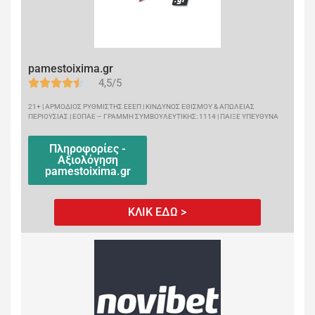
pamestoixima.gr
4,5/5
21+ | ΑΡΜΟΔΙΟΣ ΡΥΘΜΙΣΤΗΣ ΕΕΕΠ | ΚΙΝΔΥΝΟΣ ΕΘΙΣΜΟΥ & ΑΠΩΛΕΙΑΣ
ΠΕΡΙΟΥΣΙΑΣ | ΕΟΠΑΕ – ΓΡΑΜΜΗ ΣΥΜΒΟΥΛΕΥΤΙΚΗΣ: 1114 | ΠΑΙΞΕ ΥΠΕΥΘΥΝΑ
Πληροφορίες -
Αξιολόγηση
pamestoixima.gr
ΚΛΙΚ ΕΔΩ >