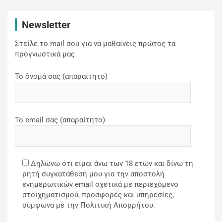
Newsletter
Στείλε το mail σου για να μαθαίνεις πρώτος τα
προγνωστικά μας
Το όνομά σας (απαραίτητο)
Το email σας (απαραίτητο)
Δηλώνω ότι είμαι άνω των 18 ετών και δίνω τη
ρητή συγκατάθεσή μου για την αποστολή
ενημερωτικών email σχετικά με περιεχόμενο
στοιχηματισμού, προσφορές και υπηρεσίες,
σύμφωνα με την Πολιτική Απορρήτου.