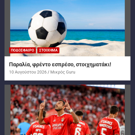
ΠΟΔΌΣΦΑΙΡΟ
ΣΤΟΊΧΗΜΑ
Παραλία, φρέντο εσπρέσο, στοιχηματάκι!
10 Αυγούστου 2026
Mικρός Guru