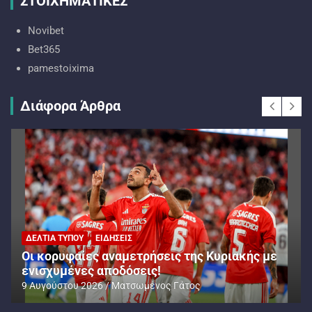
ΣΤΟΙΧΗΜΑΤΙΚΕΣ
Novibet
Bet365
pamestoixima
Διάφορα Άρθρα
ΔΕΛΤΊΑ ΤΎΠΟΥ
ΕΙΔΉΣΕΙΣ
Oι κορυφαίες αναμετρήσεις της Κυριακής με
ενισχυμένες αποδόσεις!
9 Αυγούστου 2026
Ματσωμένος Γάτος