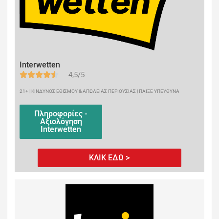
Interwetten
4,5/5
21+ | ΚΙΝΔΥΝΟΣ ΕΘΙΣΜΟΥ & ΑΠΩΛΕΙΑΣ ΠΕΡΙΟΥΣΙΑΣ | ΠΑΙΞΕ ΥΠΕΥΘΥΝΑ
Πληροφορίες -
Αξιολόγηση
Interwetten
ΚΛΙΚ ΕΔΩ >