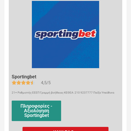
Sportingbet
4,5/5
21+ Ρυθμιστής ΕΕΕΠ Γραμμή βοήθειας ΚΕΘΕΑ: 210 9237777 Παίξε Υπεύθυνα
Πληροφορίες -
Αξιολόγηση
Sportingbet