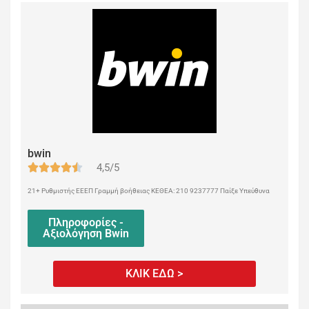
bwin
4,5/5
21+ Ρυθμιστής ΕΕΕΠ Γραμμή βοήθειας ΚΕΘΕΑ: 210 9237777 Παίξε Υπεύθυνα
Πληροφορίες -
Αξιολόγηση Bwin
ΚΛΙΚ ΕΔΩ >