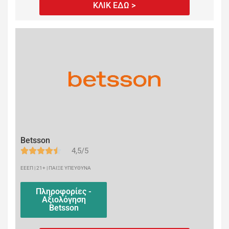
ΚΛΙΚ ΕΔΩ >
Betsson
4,5/5
ΕΕΕΠ | 21+ | ΠΑΙΞΕ ΥΠΕΥΘΥΝΑ
Πληροφορίες -
Αξιολόγηση
Betsson