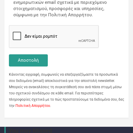
ενημερωτικών email σχετικά με περιεχόμενο
στοιχηματισμού, προσφορές και υπηρεσίες,
σύμφωνα με την Πολιτική Απορρήτου.
Κάνοντας εγγραφή, συμφωνείς να επεξεργαζόμαστε τα προσωπικά
σου δεδομένα (email) αποκλειστικά για την αποστολή newsletter.
Μπορείς να ανακαλέσεις τη συγκατάθεσή σου ανά πάσα στιγμή μέσω
του σχετικού συνδέσμου σε κάθε email. Για περισσότερες
πληροφορίες σχετικά με το πώς προστατεύουμε τα δεδομένα σου, δες
την
Πολιτική Απορρήτου
.
You may Missed