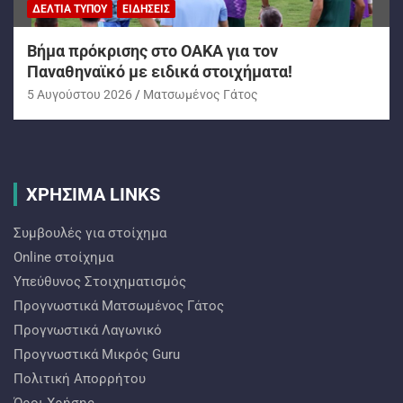
ΔΕΛΤΊΑ ΤΎΠΟΥ
ΕΙΔΉΣΕΙΣ
Βήμα πρόκρισης στο ΟΑΚΑ για τον
Παναθηναϊκό με ειδικά στοιχήματα!
5 Αυγούστου 2026
Ματσωμένος Γάτος
ΧΡΗΣΙΜΑ LINKS
Συμβουλές για στοίχημα
Online στοίχημα
Υπεύθυνος Στοιχηματισμός
Προγνωστικά Ματσωμένος Γάτος
Προγνωστικά Λαγωνικό
Προγνωστικά Mικρός Guru
Πολιτική Απορρήτου