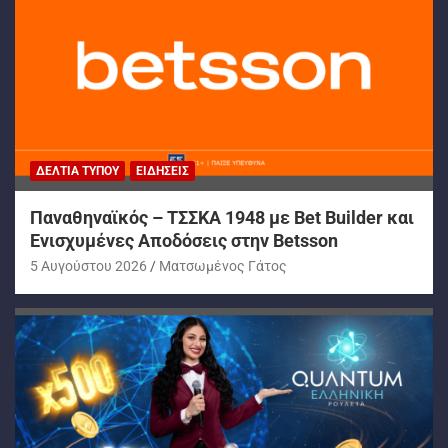
ΔΕΛΤΊΑ ΤΎΠΟΥ
ΕΙΔΉΣΕΙΣ
Παναθηναϊκός – ΤΣΣΚΑ 1948 με Bet Builder και
Ενισχυμένες Αποδόσεις στην Betsson
5 Αυγούστου 2026
Ματσωμένος Γάτος