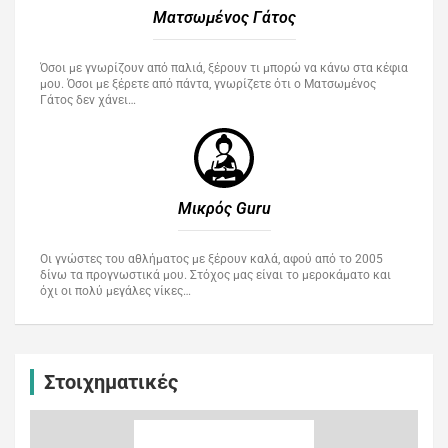
Ματσωμένος Γάτος​
Όσοι με γνωρίζουν από παλιά, ξέρουν τι μπορώ να κάνω στα κέφια
μου. Όσοι με ξέρετε από πάντα, γνωρίζετε ότι ο Ματσωμένος
Γάτος δεν χάνει…
Μικρός Guru​
Οι γνώστες του αθλήματος με ξέρουν καλά, αφού από το 2005
δίνω τα προγνωστικά μου. Στόχος μας είναι το μεροκάματο και
όχι οι πολύ μεγάλες νίκες…
Στοιχηματικές