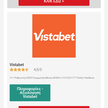
ΚΛΙΚ ΕΔΩ >
Vistabet
4,5/5
21+ Ρυθμιστής ΕΕΕΠ Γραμμή βοήθειας ΚΕΘΕΑ: 210 9237777 Παίξε Υπεύθυνα
Πληροφορίες -
Αξιολόγηση
Vistabet