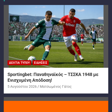
ΔΕΛΤΊΑ ΤΎΠΟΥ
ΕΙΔΉΣΕΙΣ
Sportingbet: Παναθηναϊκός – ΤΣΣΚΑ 1948 με
Ενισχυμένη Απόδοση!
5 Αυγούστου 2026
Ματσωμένος Γάτος