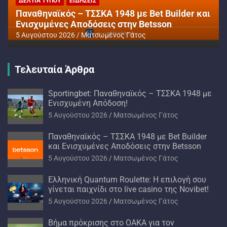
ΔΕΛΤΊΑ ΤΎΠΟΥ
ΕΙΔΉΣΕΙΣ
Παναθηναϊκός – ΤΣΣΚΑ 1948 με Bet Builder και
Ενισχυμένες Αποδόσεις στην Betsson
5 Αυγούστου 2026
Ματσωμένος Γάτος
Τελευταία Άρθρα
Sportingbet: Παναθηναϊκός – ΤΣΣΚΑ 1948 με
Ενισχυμένη Απόδοση!
5 Αυγούστου 2026
Ματσωμένος Γάτος
Παναθηναϊκός – ΤΣΣΚΑ 1948 με Bet Builder
και Ενισχυμένες Αποδόσεις στην Betsson
5 Αυγούστου 2026
Ματσωμένος Γάτος
Ελληνική Quantum Roulette: Η επιλογή σου
γίνεται παιχνίδι στο live casino της Novibet!
5 Αυγούστου 2026
Ματσωμένος Γάτος
Βήμα πρόκρισης στο ΟΑΚΑ για τον