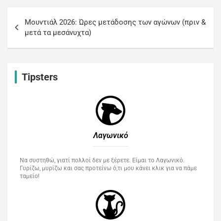
Μουντιάλ 2026: Ώρες μετάδοσης των αγώνων (πριν &
μετά τα μεσάνυχτα)
Tipsters
Λαγωνικό
Να συστηθώ, γιατί πολλοί δεν με ξέρετε. Είμαι το Λαγωνικό.
Γυρίζω, μυρίζω και σας προτείνω ό,τι μου κάνει κλικ για να πάμε
ταμείο!