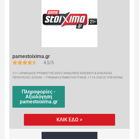
pamestoixima.gr
4,5/5
21+ | ΑΡΜΟΔΙΟΣ ΡΥΘΜΙΣΤΗΣ ΕΕΕΠ | ΚΙΝΔΥΝΟΣ ΕΘΙΣΜΟΥ & ΑΠΩΛΕΙΑΣ
ΠΕΡΙΟΥΣΙΑΣ | ΕΟΠΑΕ – ΓΡΑΜΜΗ ΣΥΜΒΟΥΛΕΥΤΙΚΗΣ: 1114 | ΠΑΙΞΕ ΥΠΕΥΘΥΝΑ
Πληροφορίες -
Αξιολόγηση
pamestoixima.gr
ΚΛΙΚ ΕΔΩ >