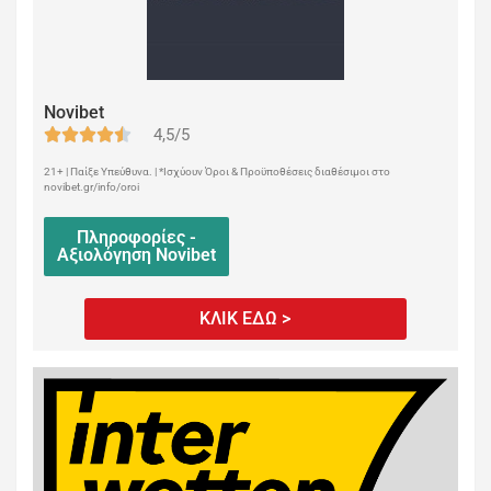
Novibet
4,5/5
21+ | Παίξε Υπεύθυνα. | *Ισχύουν Όροι & Προϋποθέσεις διαθέσιμοι στο
novibet.gr/info/oroi
Πληροφορίες -
Αξιολόγηση Novibet
ΚΛΙΚ ΕΔΩ >