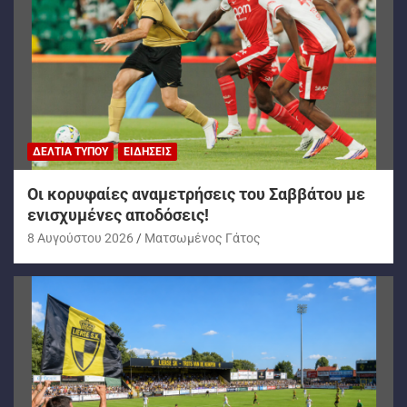
ΔΕΛΤΊΑ ΤΎΠΟΥ
ΕΙΔΉΣΕΙΣ
Oι κορυφαίες αναμετρήσεις του Σαββάτου με
ενισχυμένες αποδόσεις!
8 Αυγούστου 2026
Ματσωμένος Γάτος