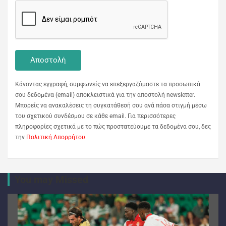
Κάνοντας εγγραφή, συμφωνείς να επεξεργαζόμαστε τα προσωπικά
σου δεδομένα (email) αποκλειστικά για την αποστολή newsletter.
Μπορείς να ανακαλέσεις τη συγκατάθεσή σου ανά πάσα στιγμή μέσω
του σχετικού συνδέσμου σε κάθε email. Για περισσότερες
πληροφορίες σχετικά με το πώς προστατεύουμε τα δεδομένα σου, δες
την
Πολιτική Απορρήτου
.
You may Missed