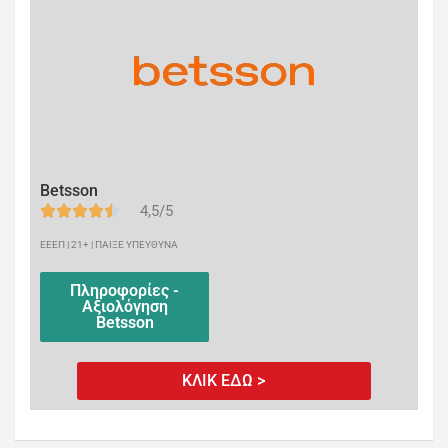
Betsson
4,5/5
ΕΕΕΠ | 21+ | ΠΑΙΞΕ ΥΠΕΥΘΥΝΑ
Πληροφορίες -
Αξιολόγηση
Betsson
ΚΛΙΚ ΕΔΩ >