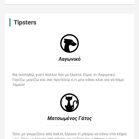
Tipsters
Λαγωνικό
Να συστηθώ, γιατί πολλοί δεν με ξέρετε. Είμαι το Λαγωνικό.
Γυρίζω, μυρίζω και σας προτείνω ό,τι μου κάνει κλικ για να πάμε
ταμείο!
Ματσωμένος Γάτος​
Όσοι με γνωρίζουν από παλιά, ξέρουν τι μπορώ να κάνω στα κέφια
μου. Όσοι με ξέρετε από πάντα, γνωρίζετε ότι ο Ματσωμένος