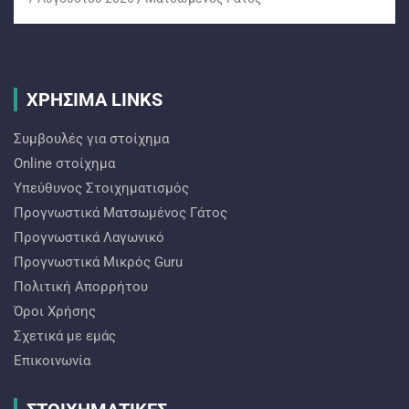
ΧΡΗΣΙΜΑ LINKS
Συμβουλές για στοίχημα
Online στοίχημα
Υπεύθυνος Στοιχηματισμός
Προγνωστικά Ματσωμένος Γάτος
Προγνωστικά Λαγωνικό
Προγνωστικά Mικρός Guru
Πολιτική Απορρήτου
Όροι Χρήσης
Σχετικά με εμάς
Επικοινωνία