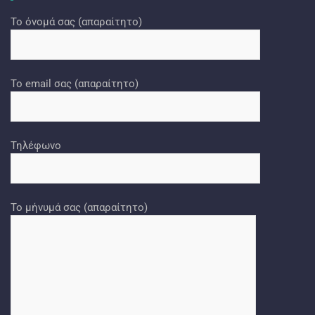
Το όνομά σας (απαραίτητο)
Το email σας (απαραίτητο)
Τηλέφωνο
Το μήνυμά σας (απαραίτητο)