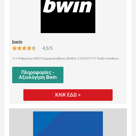
bwin
4,5/5
21+ Ρυθμιστής ΕΕΕΠ Γραμμή βοήθειας ΚΕΘΕΑ: 210 9237777 Παίξε Υπεύθυνα
Πληροφορίες -
Αξιολόγηση Bwin
ΚΛΙΚ ΕΔΩ >