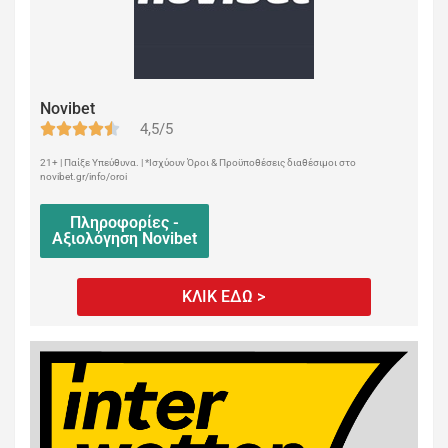
Novibet
4,5/5
21+ | Παίξε Υπεύθυνα. | *Ισχύουν Όροι & Προϋποθέσεις διαθέσιμοι στο
novibet.gr/info/oroi
Πληροφορίες -
Αξιολόγηση Novibet
ΚΛΙΚ ΕΔΩ >