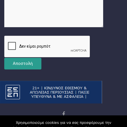
Χρησιμοποιούμε cookies για να σας προσφέρουμε την
Copyright © 2026
Ματσωμένος Γάτος – Όλα για το