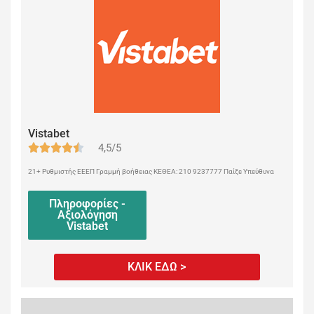
Vistabet
4,5/5
21+ Ρυθμιστής ΕΕΕΠ Γραμμή βοήθειας ΚΕΘΕΑ: 210 9237777 Παίξε Υπεύθυνα
Πληροφορίες -
Αξιολόγηση
Vistabet
ΚΛΙΚ ΕΔΩ >