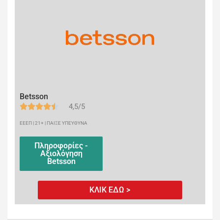
Betsson
4,5/5
ΕΕΕΠ | 21+ | ΠΑΙΞΕ ΥΠΕΥΘΥΝΑ
Πληροφορίες -
Αξιολόγηση
Betsson
ΚΛΙΚ ΕΔΩ >