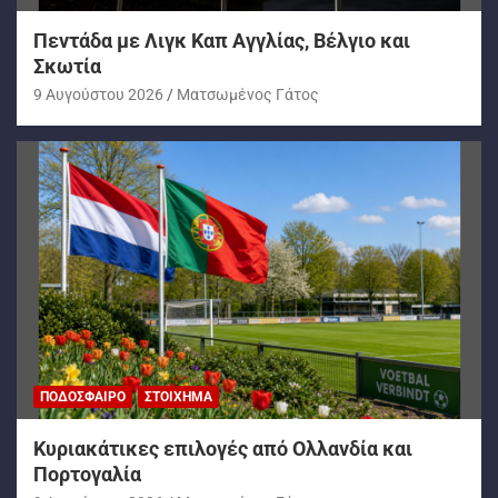
Πεντάδα με Λιγκ Καπ Αγγλίας, Βέλγιο και
Σκωτία
9 Αυγούστου 2026
Ματσωμένος Γάτος
ΠΟΔΌΣΦΑΙΡΟ
ΣΤΟΊΧΗΜΑ
Kυριακάτικες επιλογές από Ολλανδία και
Πορτογαλία