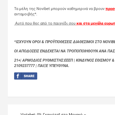
Τα μέλη της Novibet μπορούν καθημερινά να βρουν
προσ
ανταμοιβής*.
Αυτό που θες από το παιχνίδι σου
και στα μεγάλα ευρω
*ΙΣΧΥΟΥΝ ΟΡΟΙ & ΠΡΟΫΠΟΘΕΣΕΙΣ ΔΙΑΘΕΣΙΜΟΙ ΣΤΟ NOVIBE
ΟΙ ΑΠΟΔΟΣΕΙΣ ΕΝΔΕΧΕΤΑΙ ΝΑ ΤΡΟΠΟΠΟΙΗΘΟΥΝ ΑΝΑ ΠΑΣ
21+|
ΑΡΜΟΔΙΟΣ
ΡΥΘΜΙΣΤΗΣ
:
ΕΕΕΠ
|
ΚΙΝΔΥΝΟΣ
ΕΘΙΣΜΟΥ
2109237777 |
ΠΑΙΞΕ
ΥΠΕΥΘΥΝΑ
.
Vistabet: 0% Γκανιότα* στο Μονακό –