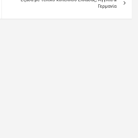
Γερμανία