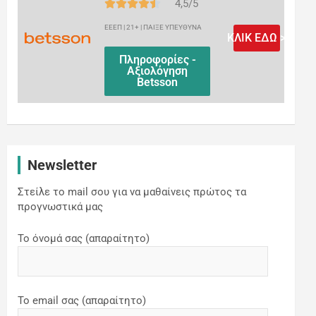
4,5/5
ΕΕΕΠ | 21+ | ΠΑΙΞΕ ΥΠΕΥΘΥΝΑ
ΚΛΙΚ ΕΔΩ >
Πληροφορίες -
Αξιολόγηση
Betsson
Newsletter
Στείλε το mail σου για να μαθαίνεις πρώτος τα
προγνωστικά μας
Το όνομά σας (απαραίτητο)
Το email σας (απαραίτητο)