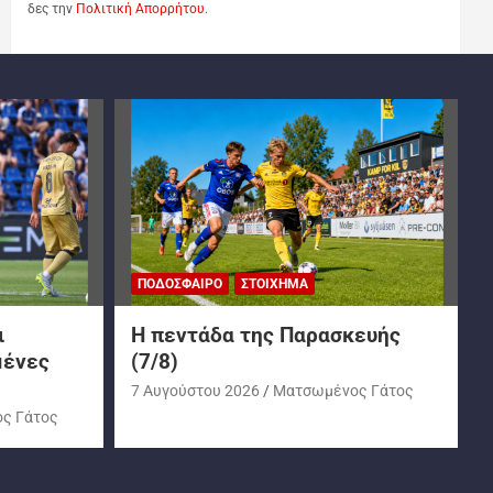
δες την
Πολιτική Απορρήτου
.
ΠΟΔΌΣΦΑΙΡΟ
ΣΤΟΊΧΗΜΑ
ι
H πεντάδα της Παρασκευής
μένες
(7/8)
7 Αυγούστου 2026
Ματσωμένος Γάτος
ς Γάτος