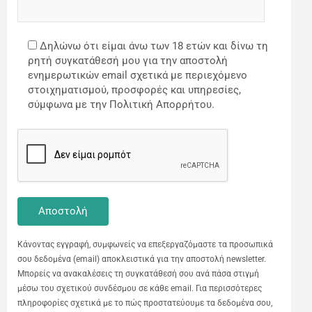
Δηλώνω ότι είμαι άνω των 18 ετών και δίνω τη
ρητή συγκατάθεσή μου για την αποστολή
ενημερωτικών email σχετικά με περιεχόμενο
στοιχηματισμού, προσφορές και υπηρεσίες,
σύμφωνα με την Πολιτική Απορρήτου.
Κάνοντας εγγραφή, συμφωνείς να επεξεργαζόμαστε τα προσωπικά
σου δεδομένα (email) αποκλειστικά για την αποστολή newsletter.
Μπορείς να ανακαλέσεις τη συγκατάθεσή σου ανά πάσα στιγμή
μέσω του σχετικού συνδέσμου σε κάθε email. Για περισσότερες
πληροφορίες σχετικά με το πώς προστατεύουμε τα δεδομένα σου,