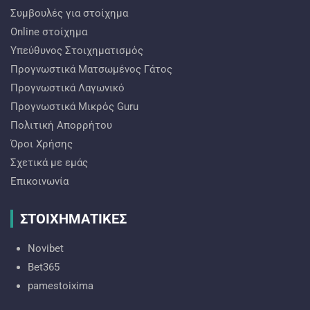
Συμβουλές για στοίχημα
Online στοίχημα
Υπεύθυνος Στοιχηματισμός
Προγνωστικά Ματσωμένος Γάτος
Προγνωστικά Λαγωνικό
Προγνωστικά Mικρός Guru
Πολιτική Απορρήτου
Όροι Χρήσης
Σχετικά με εμάς
Επικοινωνία
ΣΤΟΙΧΗΜΑΤΙΚΕΣ
Novibet
Bet365
pamestoixima