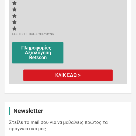
ΕΕΕΠ | 21+ | ΠΑΙΞΕ ΥΠΕΥΘΥΝΑ
Πληροφορίες -
Αξιολόγηση
Betsson
ΚΛΙΚ ΕΔΩ >
Newsletter
Στείλε το mail σου για να μαθαίνεις πρώτος τα
προγνωστικά μας