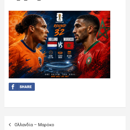
Oλλανδία – Μαρόκο