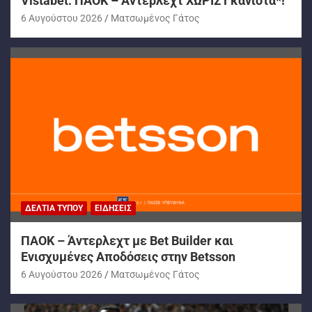
Vistabet: ΠΑΟΚ – Άντερλεχτ ΧΩΡΙΣ Γκανιότα*!
6 Αυγούστου 2026
Ματσωμένος Γάτος
ΔΕΛΤΊΑ ΤΎΠΟΥ
ΕΙΔΉΣΕΙΣ
ΠΑΟΚ – Άντερλεχτ με Bet Builder και
Ενισχυμένες Αποδόσεις στην Betsson
6 Αυγούστου 2026
Ματσωμένος Γάτος