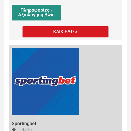
Πληροφορίες -
Αξιολόγηση Bwin
ΚΛΙΚ ΕΔΩ >
Sportingbet
4,5/5