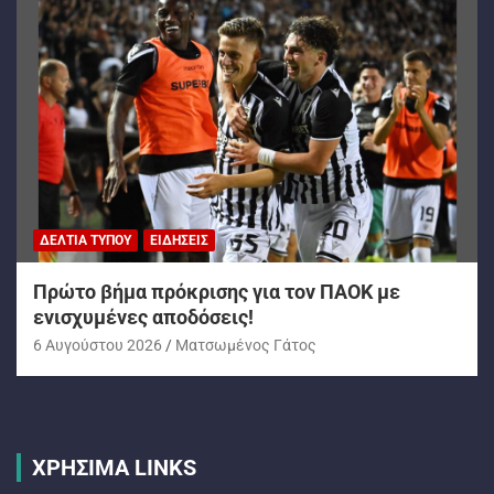
ΔΕΛΤΊΑ ΤΎΠΟΥ
ΕΙΔΉΣΕΙΣ
Πρώτο βήμα πρόκρισης για τον ΠΑΟΚ με
ενισχυμένες αποδόσεις!
6 Αυγούστου 2026
Ματσωμένος Γάτος
ΧΡΗΣΙΜΑ LINKS