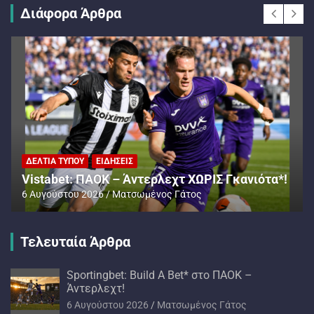
Διάφορα Άρθρα
ΔΕΛΤΊΑ ΤΎΠΟΥ
ΕΙΔΉΣΕΙΣ
Vistabet: ΠΑΟΚ – Άντερλεχτ ΧΩΡΙΣ Γκανιότα*!
6 Αυγούστου 2026
Ματσωμένος Γάτος
Τελευταία Άρθρα
Sportingbet: Build A Bet* στο ΠΑΟΚ –
Άντερλεχτ!
6 Αυγούστου 2026
Ματσωμένος Γάτος