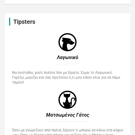
Tipsters
Λαγωνικό
Να συστηθώ, γιατί πολλοί δεν με ξέρετε. Είμαι το Λαγωνικό.
Γυρίζω, μυρίζω και σας προτείνω ό,τι μου κάνει κλικ για να πάμε
ταμείο!
Ματσωμένος Γάτος​
Όσοι με γνωρίζουν από παλιά, ξέρουν τι μπορώ να κάνω στα κέφια
μου. Όσοι με ξέρετε από πάντα, γνωρίζετε ότι ο Ματσωμένος