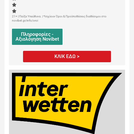
21+ | Παίξε Υπεύθυνα. | *Ισχύουν Όροι & Προϋποθέσεις διαθέσιμοι στο
novibet.gr/info/oroi
Πληροφορίες -
Αξιολόγηση Novibet
ΚΛΙΚ ΕΔΩ >