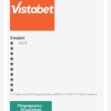
Vistabet
4,5/5
21+ Ρυθμιστής ΕΕΕΠ Γραμμή βοήθειας ΚΕΘΕΑ: 210 9237777 Παίξε Υπεύθυνα
Πληροφορίες -
Αξιολόγηση