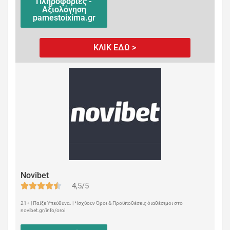
Πληροφορίες -
Αξιολόγηση
pamestoixima.gr
ΚΛΙΚ ΕΔΩ >
Novibet
4,5/5
21+ | Παίξε Υπεύθυνα. | *Ισχύουν Όροι & Προϋποθέσεις διαθέσιμοι στο
novibet.gr/info/oroi