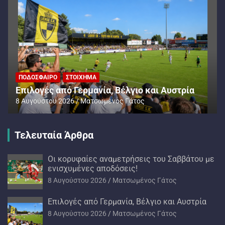
ΠΟΔΌΣΦΑΙΡΟ
ΣΤΟΊΧΗΜΑ
Επιλογές από Γερμανία, Βέλγιο και Αυστρία
8 Αυγούστου 2026
Ματσωμένος Γάτος
Τελευταία Άρθρα
Oι κορυφαίες αναμετρήσεις του Σαββάτου με
ενισχυμένες αποδόσεις!
8 Αυγούστου 2026
Ματσωμένος Γάτος
Επιλογές από Γερμανία, Βέλγιο και Αυστρία
8 Αυγούστου 2026
Ματσωμένος Γάτος