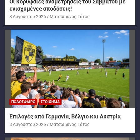
Oι κορυφαίες αναμετρήσεις του Σαββάτου με
ενισχυμένες αποδόσεις!
8 Αυγούστου 2026
Ματσωμένος Γάτος
ΠΟΔΌΣΦΑΙΡΟ
ΣΤΟΊΧΗΜΑ
Επιλογές από Γερμανία, Βέλγιο και Αυστρία
8 Αυγούστου 2026
Ματσωμένος Γάτος