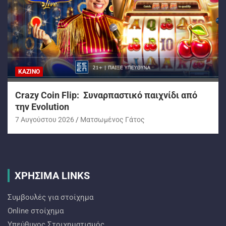
ΚΑΖΊΝΟ
Crazy Coin Flip: Συναρπαστικό παιχνίδι από
την Evolution
7 Αυγούστου 2026
Ματσωμένος Γάτος
ΧΡΗΣΙΜΑ LINKS
Συμβουλές για στοίχημα
Online στοίχημα
Υπεύθυνος Στοιχηματισμός