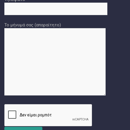
Το μήνυμά σας (απαραίτητο)