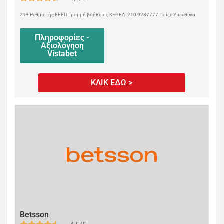
21+ Ρυθμιστής ΕΕΕΠ Γραμμή βοήθειας ΚΕΘΕΑ: 210 9237777 Παίξε Υπεύθυνα
Πληροφορίες -
Αξιολόγηση
Vistabet
ΚΛΙΚ ΕΔΩ >
Betsson