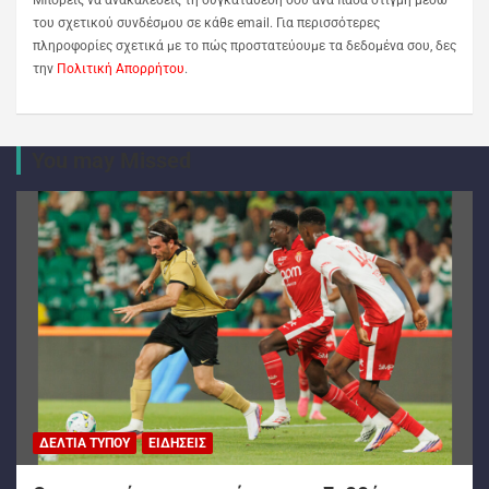
Μπορείς να ανακαλέσεις τη συγκατάθεσή σου ανά πάσα στιγμή μέσω
του σχετικού συνδέσμου σε κάθε email. Για περισσότερες
πληροφορίες σχετικά με το πώς προστατεύουμε τα δεδομένα σου, δες
την
Πολιτική Απορρήτου
.
You may Missed
ΔΕΛΤΊΑ ΤΎΠΟΥ
ΕΙΔΉΣΕΙΣ