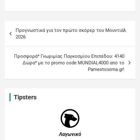
Προγνωστικά για τον πρώτο σκόρερ του Μουντιάλ
2026
Προσφορά* Γνωριμίας Παγκοσμίου Επιπέδου: 4140
Δώρα* με το promo code MUNDIAL4000 από το
Pamestoixima.gr!
Tipsters
Λαγωνικό