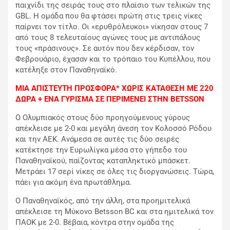
παιχνίδι της σειράς τους στο πλαίσιο των τελικών της
GBL. Η ομάδα που θα φτάσει πρώτη στις τρεις νίκες
παίρνει τον τίτλο. Οι «ερυθρόλευκοι» νίκησαν στους 7
από τους 8 τελευταίους αγώνες τους με αντιπάλους
τους «πράσινους». Σε αυτόν που δεν κέρδισαν, τον
Φεβρουάριο, έχασαν και το τρόπαιο του Κυπέλλου, που
κατέληξε στον Παναθηναϊκό.
ΜΙΑ ΑΠΙΣΤΕΥΤΗ ΠΡΟΣΦΟΡΑ* ΧΩΡΙΣ ΚΑΤΑΘΕΣΗ ΜΕ 220
ΔΩΡΑ + ΕΝΑ ΓΥΡΙΣΜΑ ΣΕ ΠΕΡΙΜΕΝΕΙ ΣΤΗΝ BETSSON
Ο Ολυμπιακός στους δύο προηγούμενους γύρους
απέκλεισε με 2-0 και μεγάλη άνεση τον Κολοσσό Ρόδου
και την ΑΕΚ. Ανάμεσα σε αυτές τις δύο σειρές
κατέκτησε την Ευρωλίγκα μέσα στο γήπεδο του
Παναθηναϊκού, παίζοντας καταπληκτικό μπάσκετ.
Μετράει 17 σερί νίκες σε όλες τις διοργανώσεις. Τώρα,
πάει για ακόμη ένα πρωτάθλημα.
Ο Παναθηναϊκός, από την άλλη, στα προημιτελικά
απέκλεισε τη Μύκονο Betsson BC και στα ημιτελικά τον
ΠΑΟΚ με 2-0. Βέβαια, κόντρα στην ομάδα της