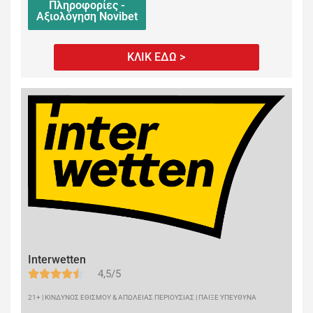
Πληροφορίες -
Αξιολόγηση Novibet
ΚΛΙΚ ΕΔΩ >
Interwetten
4,5/5
21+ | ΚΙΝΔΥΝΟΣ ΕΘΙΣΜΟΥ & ΑΠΩΛΕΙΑΣ ΠΕΡΙΟΥΣΙΑΣ | ΠΑΙΞΕ ΥΠΕΥΘΥΝΑ