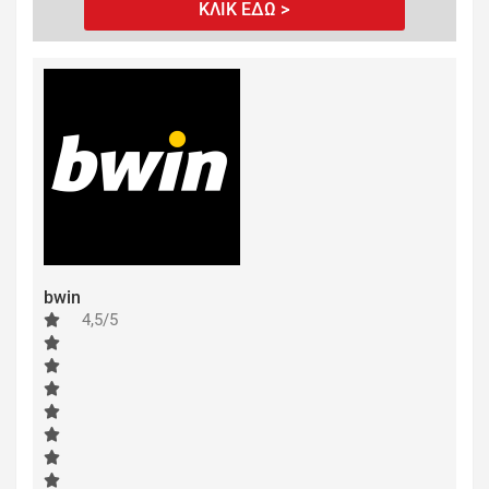
ΚΛΙΚ ΕΔΩ >
bwin
4,5/5