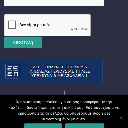
Χρησιμοποιούμε cookies για να σας προσφέρουμε την
Copyright © 2026
Ματσωμένος Γάτος – Όλα για το
καλύτερη δυνατή εμπειρία στη σελίδα μας. Εάν συνεχίσετε να
Στοίχημα
χρησιμοποιείτε τη σελίδα, θα υποθέσουμε πως είστε
Πολιτική Απορρήτου
ικανοποιημένοι με αυτό.
Since 2000 | Developed by © Econtent Systems All Rights