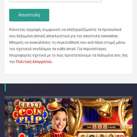
Κάνοντας εγγραφή, συμφωνείς να επεξεργαζόμαστε τα προσωπικά
σου δεδομένα (email) αποκλειστικά για την αποστολή newsletter.
Μπορείς να ανακαλέσεις τη συγκατάθεσή σου ανά πάσα στιγμή μέσω
του σχετικού συνδέσμου σε κάθε email. Για περισσότερες
πληροφορίες σχετικά με το πώς προστατεύουμε τα δεδομένα σου, δες
την
Πολιτική Απορρήτου
.
You may Missed