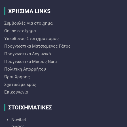
ΧΡΗΣΙΜΑ LINKS
Συμβουλές για στοίχημα
Online στοίχημα
Υπεύθυνος Στοιχηματισμός
Προγνωστικά Ματσωμένος Γάτος
Προγνωστικά Λαγωνικό
Προγνωστικά Mικρός Guru
Πολιτική Απορρήτου
Όροι Χρήσης
Σχετικά με εμάς
Επικοινωνία
ΣΤΟΙΧΗΜΑΤΙΚΕΣ
Novibet