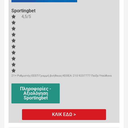
Sportingbet
4,5/5
21+ Ρυθμιστής ΕΕΕΠ Γραμμή βοήθειας ΚΕΘΕΑ: 210 9237777 Παίξε Υπεύθυνα
Πληροφορίες -
Αξιολόγηση
Sportingbet
ΚΛΙΚ ΕΔΩ >