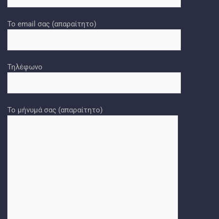
Το email σας (απαραίτητο)
Τηλέφωνο
Το μήνυμά σας (απαραίτητο)