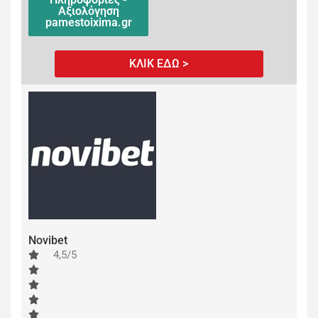
Αξιολόγηση
pamestoixima.gr
ΚΛΙΚ ΕΔΩ >
Novibet
4,5/5