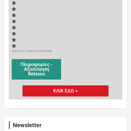
ΕΕΕΠ | 21+ | ΠΑΙΞΕ ΥΠΕΥΘΥΝΑ
Πληροφορίες -
Αξιολόγηση
Betsson
ΚΛΙΚ ΕΔΩ >
Newsletter