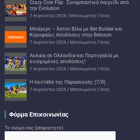
Crazy Coin Flip: Συναρπαστικό παιχνίδι από
την Evolution
7 Αυγούστου 2026
Ματσωμένος Γάτος
Μπάγερν – Άστον Βίλα με Bet Builder και
Κορυφαίες Αποδόσεις στην Betsson
7 Αυγούστου 2026
Ματσωμένος Γάτος
Αυλαία σε Ολλανδία και Πορτογαλία με
ενισχυμένες αποδόσεις!
7 Αυγούστου 2026
Ματσωμένος Γάτος
H πεντάδα της Παρασκευής (7/8)
7 Αυγούστου 2026
Ματσωμένος Γάτος
Φόρμα Επικοινωνίας
Το όνομά σας (απαραίτητο)