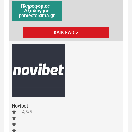
Πληροφορίες -
Αξιολόγηση
pamestoixima.gr
ΚΛΙΚ ΕΔΩ >
Novibet
4,5/5