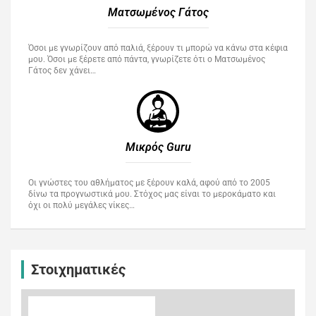
Ματσωμένος Γάτος​
Όσοι με γνωρίζουν από παλιά, ξέρουν τι μπορώ να κάνω στα κέφια
μου. Όσοι με ξέρετε από πάντα, γνωρίζετε ότι ο Ματσωμένος
Γάτος δεν χάνει…
Μικρός Guru​
Οι γνώστες του αθλήματος με ξέρουν καλά, αφού από το 2005
δίνω τα προγνωστικά μου. Στόχος μας είναι το μεροκάματο και
όχι οι πολύ μεγάλες νίκες…
Στοιχηματικές