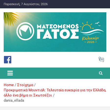
Παρασκευή, 7 Αυγούστου, 2026
ΠΡΟΓΝΩΣΤΙΚΑ ΓΙΑ ΤΟ ΣΤΟΙΧΗΜΑ
Ματσωμένος Γάτος – Όλα για
το Στοίχημα
Home
Στοίχημα
Προκριματικά Μουντιάλ: Τελευταία ευκαιρία για την Ελλάδα,
άλλο ένα βήμα οι Σκωτσέζοι
dania_ellada