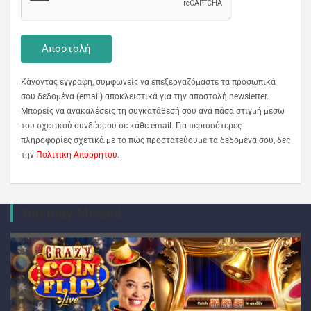
Κάνοντας εγγραφή, συμφωνείς να επεξεργαζόμαστε τα προσωπικά
σου δεδομένα (email) αποκλειστικά για την αποστολή newsletter.
Μπορείς να ανακαλέσεις τη συγκατάθεσή σου ανά πάσα στιγμή μέσω
του σχετικού συνδέσμου σε κάθε email. Για περισσότερες
πληροφορίες σχετικά με το πώς προστατεύουμε τα δεδομένα σου, δες
την
Πολιτική Απορρήτου
.
You may Missed