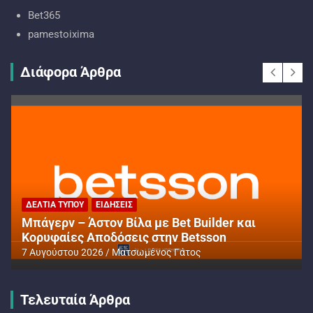
Bet365
pamestoixima
Διάφορα Άρθρα
ΔΕΛΤΊΑ ΤΎΠΟΥ
ΕΙΔΉΣΕΙΣ
Μπάγερν – Άστον Βίλα με Bet Builder και
Κορυφαίες Αποδόσεις στην Betsson
7 Αυγούστου 2026
Ματσωμένος Γάτος
Τελευταία Άρθρα