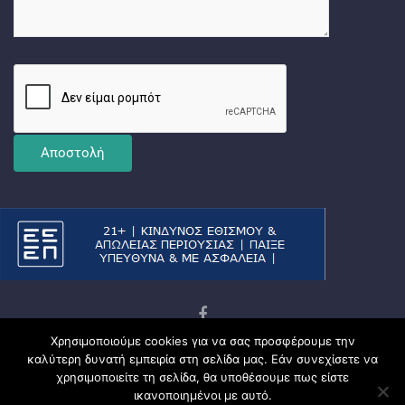
Χρησιμοποιούμε cookies για να σας προσφέρουμε την
Copyright © 2026
Ματσωμένος Γάτος – Όλα για το
καλύτερη δυνατή εμπειρία στη σελίδα μας. Εάν συνεχίσετε να
Στοίχημα
χρησιμοποιείτε τη σελίδα, θα υποθέσουμε πως είστε
Πολιτική Απορρήτου
ικανοποιημένοι με αυτό.