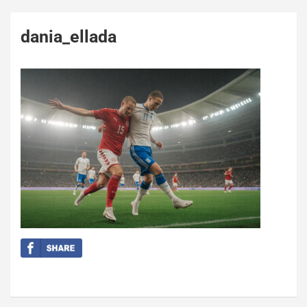
dania_ellada