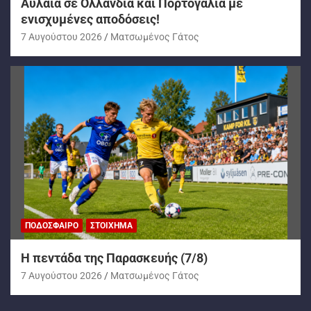
Αυλαία σε Ολλανδία και Πορτογαλία με
ενισχυμένες αποδόσεις!
7 Αυγούστου 2026
Ματσωμένος Γάτος
ΠΟΔΌΣΦΑΙΡΟ
ΣΤΟΊΧΗΜΑ
H πεντάδα της Παρασκευής (7/8)
7 Αυγούστου 2026
Ματσωμένος Γάτος