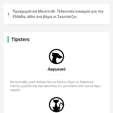
Προκριματικά Μουντιάλ: Τελευταία ευκαιρία για την
Ελλάδα, άλλο ένα βήμα οι Σκωτσέζοι
Tipsters
Λαγωνικό
Να συστηθώ, γιατί πολλοί δεν με ξέρετε. Είμαι το Λαγωνικό.
Γυρίζω, μυρίζω και σας προτείνω ό,τι μου κάνει κλικ για να πάμε
ταμείο!