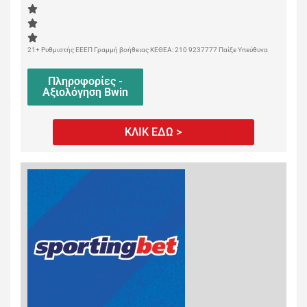
21+ Ρυθμιστής ΕΕΕΠ Γραμμή βοήθειας ΚΕΘΕΑ: 210 9237777 Παίξε Υπεύθυνα
Πληροφορίες -
Αξιολόγηση Bwin
ΚΛΙΚ ΕΔΩ >