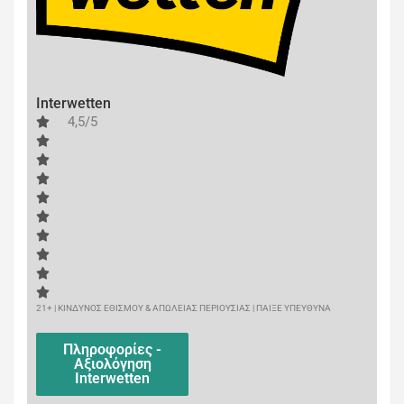
Interwetten
4,5/5
21+ | ΚΙΝΔΥΝΟΣ ΕΘΙΣΜΟΥ & ΑΠΩΛΕΙΑΣ ΠΕΡΙΟΥΣΙΑΣ | ΠΑΙΞΕ ΥΠΕΥΘΥΝΑ
Πληροφορίες -
Αξιολόγηση
Interwetten