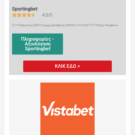
Sportingbet
4,5/5
21+ Ρυθμιστής ΕΕΕΠ Γραμμή βοήθειας ΚΕΘΕΑ: 210 9237777 Παίξε Υπεύθυνα
Πληροφορίες -
Αξιολόγηση
Sportingbet
ΚΛΙΚ ΕΔΩ >