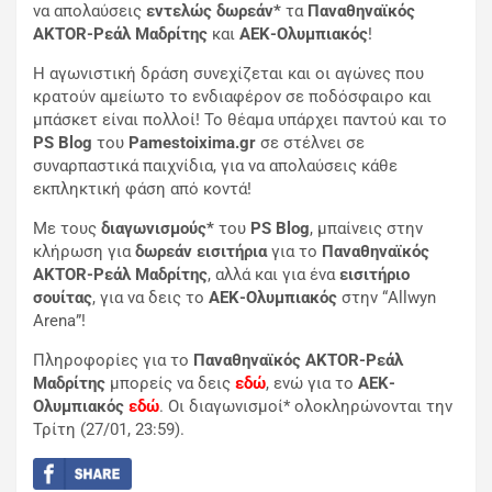
να απολαύσεις
εντελώς
δωρεάν*
τα
Παναθηναϊκός
AKTOR
-Ρεάλ Μαδρίτης
και
ΑΕΚ-Ολυμπιακός
!
Η αγωνιστική δράση συνεχίζεται και οι αγώνες που
κρατούν αμείωτο το ενδιαφέρον σε ποδόσφαιρο και
μπάσκετ είναι πολλοί! Το θέαμα υπάρχει παντού και το
PS
Blog
του
Pamestoixima
.gr
σε στέλνει σε
συναρπαστικά παιχνίδια, για να απολαύσεις κάθε
εκπληκτική φάση από κοντά!
Με τους
διαγωνισμούς*
του
PS
Blog
, μπαίνεις στην
κλήρωση για
δωρεάν
εισιτήρια
για το
Παναθηναϊκός
AKTOR
-Ρεάλ Μαδρίτης
, αλλά και για ένα
εισιτήριο
σουίτας
, για να δεις το
ΑΕΚ-Ολυμπιακός
στην “Allwyn
Arena”!
Πληροφορίες για το
Παναθηναϊκός
AKTOR
-Ρεάλ
Μαδρίτης
μπορείς να δεις
εδώ
, ενώ για το
ΑΕΚ-
Ολυμπιακός
εδώ
. Οι διαγωνισμοί* ολοκληρώνονται την
Τρίτη (27/01, 23:59).