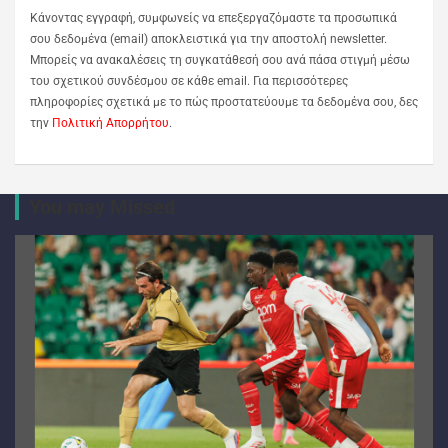
Κάνοντας εγγραφή, συμφωνείς να επεξεργαζόμαστε τα προσωπικά
σου δεδομένα (email) αποκλειστικά για την αποστολή newsletter.
Μπορείς να ανακαλέσεις τη συγκατάθεσή σου ανά πάσα στιγμή μέσω
του σχετικού συνδέσμου σε κάθε email. Για περισσότερες
πληροφορίες σχετικά με το πώς προστατεύουμε τα δεδομένα σου, δες
την
Πολιτική Απορρήτου
.
You may Missed