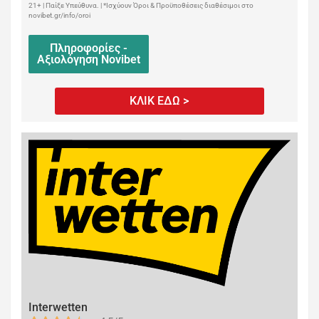
21+ | Παίξε Υπεύθυνα. | *Ισχύουν Όροι & Προϋποθέσεις διαθέσιμοι στο
novibet.gr/info/oroi
Πληροφορίες -
Αξιολόγηση Novibet
ΚΛΙΚ ΕΔΩ >
Interwetten