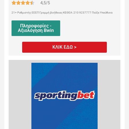
4,5/5
21+ Ρυθμιστής ΕΕΕΠ Γραμμή βοήθειας ΚΕΘΕΑ: 210 9237777 Παίξε Υπεύθυνα
Πληροφορίες -
Αξιολόγηση Bwin
ΚΛΙΚ ΕΔΩ >