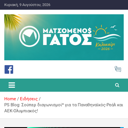
Κυριακή, 9 Αυγούστου, 2026
ΠΡΟΓΝΩΣΤΙΚΑ ΓΙΑ ΤΟ ΣΤΟΙΧΗΜΑ
Ματσωμένος Γάτος – Όλα για
το Στοίχημα
Home
Ειδήσεις
PS Blog: Σούπερ διαγωνισμοί* για τα Παναθηναϊκός-Ρεάλ και
ΑΕΚ-Ολυμπιακός!