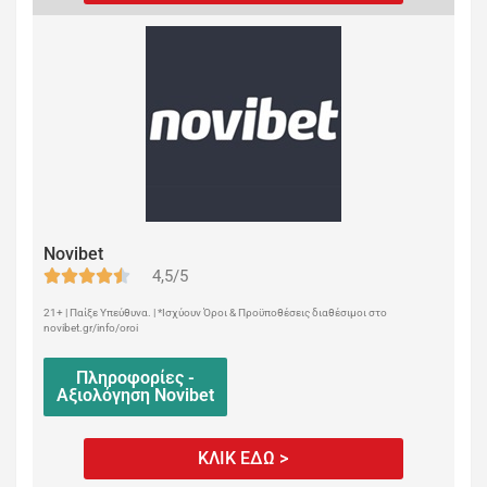
Novibet
4,5/5
21+ | Παίξε Υπεύθυνα. | *Ισχύουν Όροι & Προϋποθέσεις διαθέσιμοι στο
novibet.gr/info/oroi
Πληροφορίες -
Αξιολόγηση Novibet
ΚΛΙΚ ΕΔΩ >