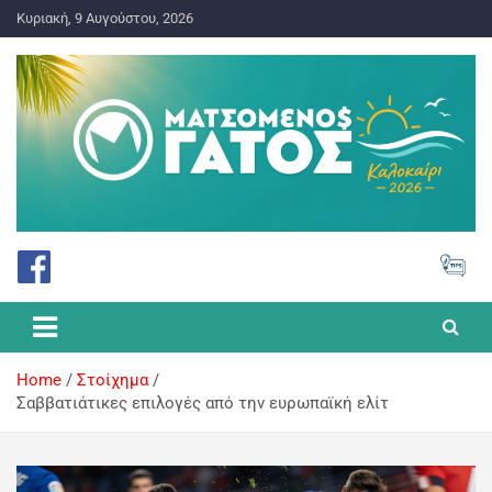
Κυριακή, 9 Αυγούστου, 2026
ΠΡΟΓΝΩΣΤΙΚΑ ΓΙΑ ΤΟ ΣΤΟΙΧΗΜΑ
Ματσωμένος Γάτος – Όλα για
το Στοίχημα
Home
Στοίχημα
Σαββατιάτικες επιλογές από την ευρωπαϊκή ελίτ