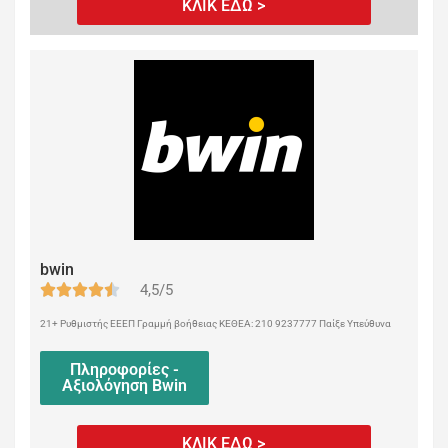
ΚΛΙΚ ΕΔΩ >
bwin
4,5/5
21+ Ρυθμιστής ΕΕΕΠ Γραμμή βοήθειας ΚΕΘΕΑ: 210 9237777 Παίξε Υπεύθυνα
Πληροφορίες -
Αξιολόγηση Bwin
ΚΛΙΚ ΕΔΩ >