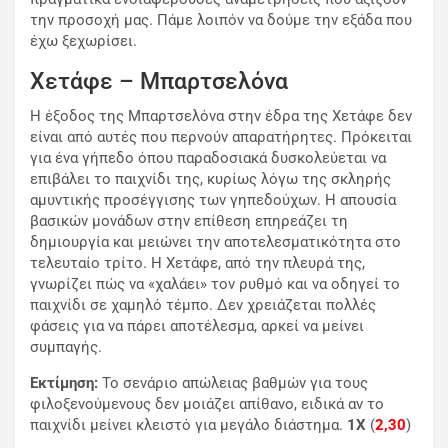
την προσοχή μας. Πάμε λοιπόν να δούμε την εξάδα που
έχω ξεχωρίσει.
Χετάφε – Μπαρτσελόνα
Η έξοδος της Μπαρτσελόνα στην έδρα της Χετάφε δεν
είναι από αυτές που περνούν απαρατήρητες. Πρόκειται
για ένα γήπεδο όπου παραδοσιακά δυσκολεύεται να
επιβάλει το παιχνίδι της, κυρίως λόγω της σκληρής
αμυντικής προσέγγισης των γηπεδούχων. Η απουσία
βασικών μονάδων στην επίθεση επηρεάζει τη
δημιουργία και μειώνει την αποτελεσματικότητα στο
τελευταίο τρίτο. Η Χετάφε, από την πλευρά της,
γνωρίζει πώς να «χαλάει» τον ρυθμό και να οδηγεί το
παιχνίδι σε χαμηλό τέμπο. Δεν χρειάζεται πολλές
φάσεις για να πάρει αποτέλεσμα, αρκεί να μείνει
συμπαγής.
Εκτίμηση:
Το σενάριο απώλειας βαθμών για τους
φιλοξενούμενους δεν μοιάζει απίθανο, ειδικά αν το
παιχνίδι μείνει κλειστό για μεγάλο διάστημα.
1Χ
(
2,30
)