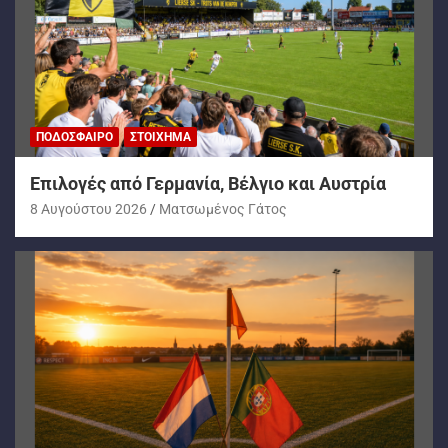
ΠΟΔΌΣΦΑΙΡΟ
ΣΤΟΊΧΗΜΑ
Επιλογές από Γερμανία, Βέλγιο και Αυστρία
8 Αυγούστου 2026
Ματσωμένος Γάτος