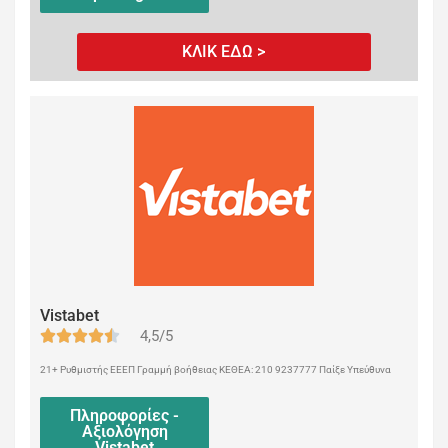
ΚΛΙΚ ΕΔΩ >
Vistabet
4,5/5
21+ Ρυθμιστής ΕΕΕΠ Γραμμή βοήθειας ΚΕΘΕΑ: 210 9237777 Παίξε Υπεύθυνα
Πληροφορίες -
Αξιολόγηση
Vistabet