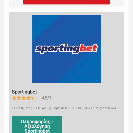
Sportingbet
4,5/5
21+ Ρυθμιστής ΕΕΕΠ Γραμμή βοήθειας ΚΕΘΕΑ: 210 9237777 Παίξε Υπεύθυνα
Πληροφορίες -
Αξιολόγηση
Sportingbet