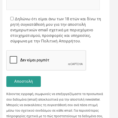
Δηλώνω ότι είμαι άνω των 18 ετών και δίνω τη
ρητή συγκατάθεσή μου για την αποστολή
ενημερωτικών email σχετικά με περιεχόμενο
στοιχηματισμού, προσφορές και υπηρεσίες,
σύμφωνα με την Πολιτική Απορρήτου.
Κάνοντας εγγραφή, συμφωνείς να επεξεργαζόμαστε τα προσωπικά
σου δεδομένα (email) αποκλειστικά για την αποστολή newsletter.
Μπορείς να ανακαλέσεις τη συγκατάθεσή σου ανά πάσα στιγμή
μέσω του σχετικού συνδέσμου σε κάθε email. Για περισσότερες
πληροφορίες σχετικά με το πώς προστατεύουμε τα δεδομένα σου,