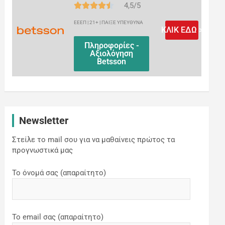
4,5/5
ΕΕΕΠ | 21+ | ΠΑΙΞΕ ΥΠΕΥΘΥΝΑ
ΚΛΙΚ ΕΔΩ >
Πληροφορίες -
Αξιολόγηση
Betsson
Newsletter
Στείλε το mail σου για να μαθαίνεις πρώτος τα
προγνωστικά μας
Το όνομά σας (απαραίτητο)
Το email σας (απαραίτητο)