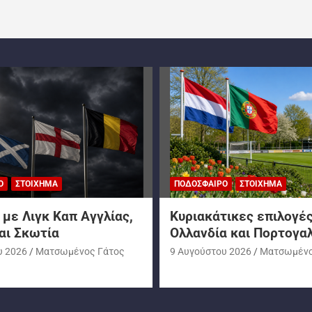
Ο
ΣΤΟΊΧΗΜΑ
ΠΟΔΌΣΦΑΙΡΟ
ΣΤΟΊΧΗΜΑ
με Λιγκ Καπ Αγγλίας,
Kυριακάτικες επιλογέ
αι Σκωτία
Ολλανδία και Πορτογα
υ 2026
Ματσωμένος Γάτος
9 Αυγούστου 2026
Ματσωμένο