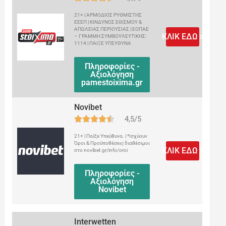
21+ | ΑΡΜΟΔΙΟΣ ΡΥΘΜΙΣΤΗΣ
ΕΕΕΠ | ΚΙΝΔΥΝΟΣ ΕΘΙΣΜΟΥ &
ΑΠΩΛΕΙΑΣ ΠΕΡΙΟΥΣΙΑΣ | ΕΟΠΑΕ
ΚΛΙΚ ΕΔΩ >
– ΓΡΑΜΜΗ ΣΥΜΒΟΥΛΕΥΤΙΚΗΣ:
1114 | ΠΑΙΞΕ ΥΠΕΥΘΥΝΑ
Πληροφορίες -
Αξιολόγηση
pamestoixima.gr
Novibet
4,5/5
21+ | Παίξε Υπεύθυνα. | *Ισχύουν
Όροι & Προϋποθέσεις διαθέσιμοι
ΚΛΙΚ ΕΔΩ >
στο novibet.gr/info/oroi
Πληροφορίες -
Αξιολόγηση
Novibet
Interwetten